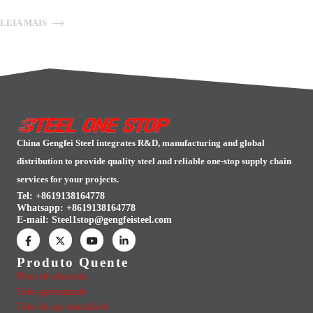
LEIA MAIS
China Gengfei Steel integrates R&D, manufacturing and global
distribution to provide quality steel and reliable one-stop supply chain
services for your projects.
Tel: +8619138164778
Whatsapp:
+8619138164778
E-mail:
Steel1stop@gengfeisteel.com
Produto Quente
Placa de alumínio
Tubo galvanizado
Tubo de aço inoxidável