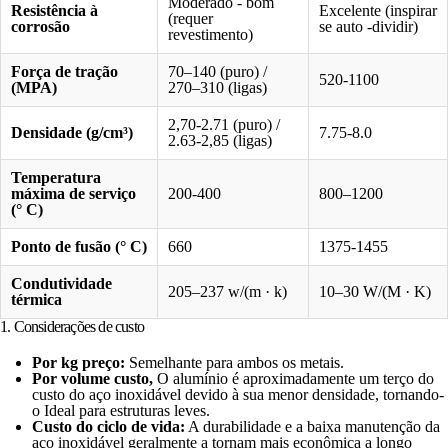
Moderado - bom
Resistência à
Excelente (inspirar
(requer
corrosão
se auto -dividir)
revestimento)
Força de tração
70–140 (puro) /
520-1100
(MPA)
270–310 (ligas)
2,70-2.71 (puro) /
Densidade (g/cm³)
7.75-8.0
2.63-2,85 (ligas)
Temperatura
máxima de serviço
200-400
800–1200
(° C)
Ponto de fusão (° C)
660
1375-1455
Condutividade
205–237 w/(m · k)
10–30 W/(M · K)
térmica
1. Considerações de custo
Por kg preço:
Semelhante para ambos os metais.
Por volume
custo,
O alumínio é aproximadamente um terço do
custo do aço inoxidável devido à sua menor densidade, tornando-
o
Ideal para estruturas leves.
Custo do ciclo de vida:
A durabilidade e a baixa manutenção da
aço inoxidável geralmente a tornam mais econômica a longo