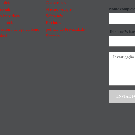
lumínio
Contate-nos
Nome complet
nizado
Nossos serviços
o inoxidável
Sobre nós
alumínio
Produtos
costura de aço carbono
política de Privacidade
Telefone/What
ável
Sitemap
Alternative: