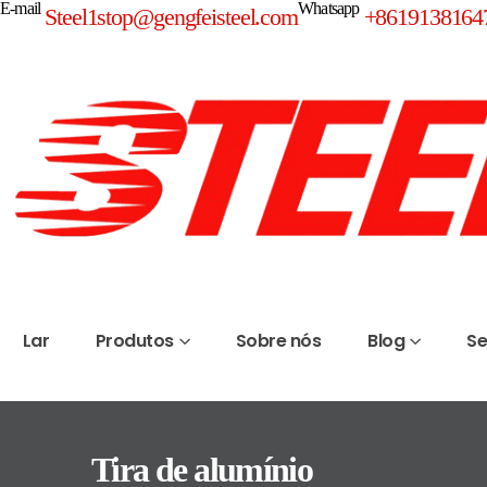
E-mail
Whatsapp
Steel1stop@gengfeisteel.com
+8619138164
Lar
Produtos
Sobre nós
Blog
Se
Tira de alumínio