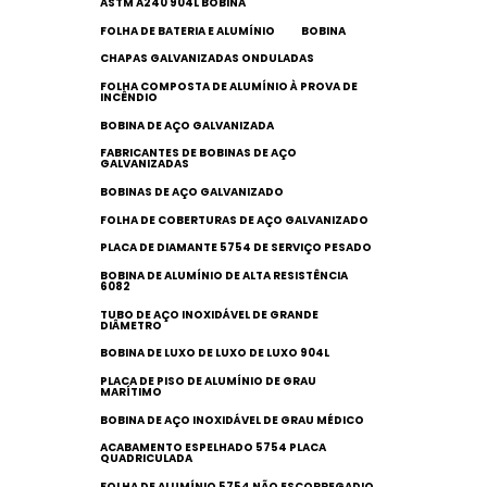
ASTM A240 904L BOBINA
FOLHA DE BATERIA E ALUMÍNIO
BOBINA
CHAPAS GALVANIZADAS ONDULADAS
FOLHA COMPOSTA DE ALUMÍNIO À PROVA DE
INCÊNDIO
BOBINA DE AÇO GALVANIZADA
FABRICANTES DE BOBINAS DE AÇO
GALVANIZADAS
BOBINAS DE AÇO GALVANIZADO
FOLHA DE COBERTURAS DE AÇO GALVANIZADO
PLACA DE DIAMANTE 5754 DE SERVIÇO PESADO
BOBINA DE ALUMÍNIO DE ALTA RESISTÊNCIA
6082
TUBO DE AÇO INOXIDÁVEL DE GRANDE
DIÂMETRO
BOBINA DE LUXO DE LUXO DE LUXO 904L
PLACA DE PISO DE ALUMÍNIO DE GRAU
MARÍTIMO
BOBINA DE AÇO INOXIDÁVEL DE GRAU MÉDICO
ACABAMENTO ESPELHADO 5754 PLACA
QUADRICULADA
FOLHA DE ALUMÍNIO 5754 NÃO ESCORREGADIO