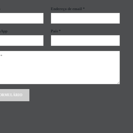
o
Endereço de email *
sApp
País *