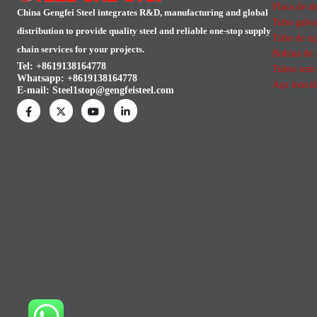
Placa de a
China Gengfei Steel integrates R&D, manufacturing and global
Tubo galva
distribution to provide quality steel and reliable one-stop supply
Tubo de aç
chain services for your projects.
Bobina de 
Tel: +8619138164778
Tubos sem 
Whatsapp:
+8619138164778
Aço inoxid
E-mail:
Steel1stop@gengfeisteel.com