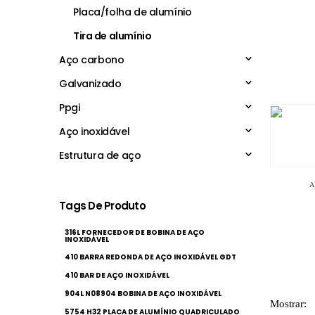
Placa/folha de alumínio
Tira de alumínio
Aço carbono
Galvanizado
Ppgi
Aço inoxidável
Estrutura de aço
A
Tags De Produto
316L FORNECEDOR DE BOBINA DE AÇO
INOXIDÁVEL
410 BARRA REDONDA DE AÇO INOXIDÁVEL GDT
410 BAR DE AÇO INOXIDÁVEL
904L N08904 BOBINA DE AÇO INOXIDÁVEL
Mostrar:
5754 H32 PLACA DE ALUMÍNIO QUADRICULADO