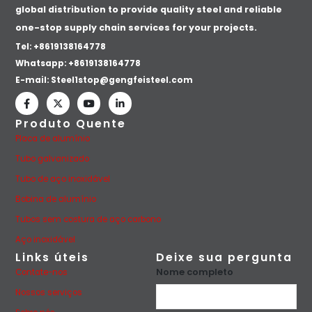
global distribution to provide quality steel and reliable
one-stop supply chain services for your projects.
Tel: +8619138164778
Whatsapp:
+8619138164778
E-mail:
Steel1stop@gengfeisteel.com
Produto Quente
Placa de alumínio
Tubo galvanizado
Tubo de aço inoxidável
Bobina de alumínio
Tubos sem costura de aço carbono
Aço inoxidável
Links úteis
Deixe sua pergunta
Nome completo
Contate-nos
Nossos serviços