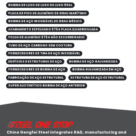
BOBINA DE LUXO DE LUXO DE LUXO 904L
PLACA DE PISO DE ALUMÍNIO DE GRAU MARÍTIMO
BOBINA DE AÇO INOXIDÁVEL DE GRAU MÉDICO
ACABAMENTO ESPELHADO 5754 PLACA QUADRICULADA
FOLHA DE ALUMÍNIO 5754 NÃO ESCORREGADIO
TUBO DE AÇO CARBONO SEM COSTURA
FORNECEDORES DE TIRA DE AÇO INOXIDÁVEL
EDIFÍCIOS E ESTRUTURAS DE AÇO
BOBINA DE AÇO GALVANIZADA
FORNECEDORES DE BOBINA DE AÇO
BOBINA GALVANIZADA EM AÇO
FABRICAÇÃO DE AÇO ESTRUTURAL
ESTRUTURA DE AÇO ESTRUTURAL
SUPER AUSTENÍTICO BOBINA DE AÇO ANTERIOR
China Gengfei Steel integrates R&D, manufacturing and