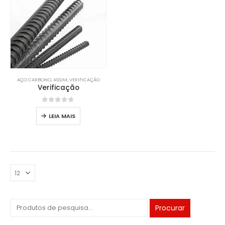
AÇO CARBONO
, ASSIM,
VERIFICAÇÃO
Verificação
0
fora de 5
LEIA MAIS
Procurar