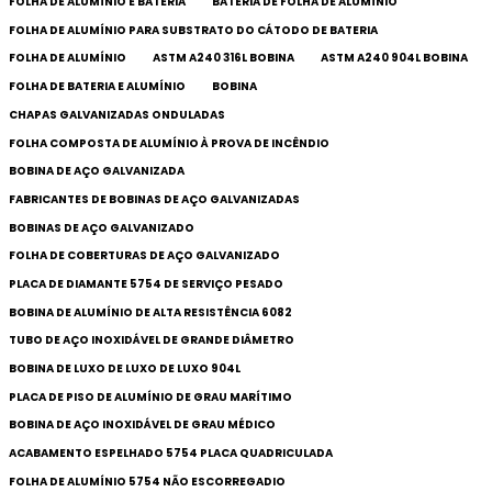
FOLHA DE ALUMÍNIO E BATERIA
BATERIA DE FOLHA DE ALUMÍNIO
FOLHA DE ALUMÍNIO PARA SUBSTRATO DO CÁTODO DE BATERIA
FOLHA DE ALUMÍNIO
ASTM A240 316L BOBINA
ASTM A240 904L BOBINA
FOLHA DE BATERIA E ALUMÍNIO
BOBINA
CHAPAS GALVANIZADAS ONDULADAS
FOLHA COMPOSTA DE ALUMÍNIO À PROVA DE INCÊNDIO
BOBINA DE AÇO GALVANIZADA
FABRICANTES DE BOBINAS DE AÇO GALVANIZADAS
BOBINAS DE AÇO GALVANIZADO
FOLHA DE COBERTURAS DE AÇO GALVANIZADO
PLACA DE DIAMANTE 5754 DE SERVIÇO PESADO
BOBINA DE ALUMÍNIO DE ALTA RESISTÊNCIA 6082
TUBO DE AÇO INOXIDÁVEL DE GRANDE DIÂMETRO
BOBINA DE LUXO DE LUXO DE LUXO 904L
PLACA DE PISO DE ALUMÍNIO DE GRAU MARÍTIMO
BOBINA DE AÇO INOXIDÁVEL DE GRAU MÉDICO
ACABAMENTO ESPELHADO 5754 PLACA QUADRICULADA
FOLHA DE ALUMÍNIO 5754 NÃO ESCORREGADIO