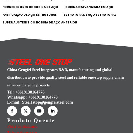
FORNECEDORES DE BOBINA DE AÇO
BOBINA GALVANIZADA EM AÇO
FABRICAÇÃO DE AÇO ESTRUTURAL
ESTRUTURA DE AÇO ESTRUTURAL
SUPER AUSTENÍTICO BOBINA DE AÇO ANTERIOR
China Gengfei Steel integrates R&D, manufacturing and global
distribution to provide quality steel and reliable one-stop supply chain
services for your projects.
Tel: +8619138164778
Whatsapp:
+8619138164778
E-mail:
Steel1stop@gengfeisteel.com
Produto Quente
Placa de alumínio
Tubo galvanizado