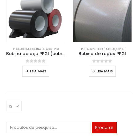
PPGI
, ASSIM,
BOBINA DE AÇO PPGI
PPGI
, ASSIM,
BOBINA DE AÇO PPGI
Bobina de aço PPGI (bobina de aço galvanizada pré -controlada)
Bobina de rugas PPGI
0
fora de 5
0
fora de 5
LEIA MAIS
LEIA MAIS
Procurar