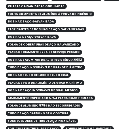
CHAPAS GALVANIZADAS ONDULADAS
FOLHA COMPOSTA DE ALUMÍNIO À PROVA DE INCÊNDIO
BOBINA DE AÇO GALVANIZADA
FABRICANTES DE BOBINAS DE AÇO GALVANIZADAS
BOBINAS DE AÇO GALVANIZADO
FOLHA DE COBERTURAS DE AÇO GALVANIZADO
PLACA DE DIAMANTE 5754 DE SERVIÇO PESADO
BOBINA DE ALUMÍNIO DE ALTA RESISTÊNCIA 6082
TUBO DE AÇO INOXIDÁVEL DE GRANDE DIÂMETRO
BOBINA DE LUXO DE LUXO DE LUXO 904L
PLACA DE PISO DE ALUMÍNIO DE GRAU MARÍTIMO
BOBINA DE AÇO INOXIDÁVEL DE GRAU MÉDICO
ACABAMENTO ESPELHADO 5754 PLACA QUADRICULADA
FOLHA DE ALUMÍNIO 5754 NÃO ESCORREGADIO
TUBO DE AÇO CARBONO SEM COSTURA
FORNECEDORES DE TIRA DE AÇO INOXIDÁVEL
EDIFÍCIOS E ESTRUTURAS DE AÇO
BOBINA DE AÇO GALVANIZADA