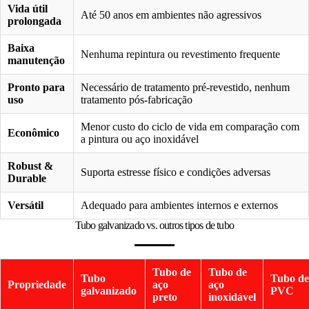
Vida útil
Até 50 anos em ambientes não agressivos
prolongada
Baixa
Nenhuma repintura ou revestimento frequente
manutenção
Pronto para
Necessário de tratamento pré-revestido, nenhum
uso
tratamento pós-fabricação
Menor custo do ciclo de vida em comparação com
Econômico
a pintura ou aço inoxidável
Robust &
Suporta estresse físico e condições adversas
Durable
Versátil
Adequado para ambientes internos e externos
Tubo galvanizado vs. outros tipos de tubo
Tubo de
Tubo de
Tubo
Tubo de
Propriedade
aço
aço
galvanizado
PVC
preto
inoxidável