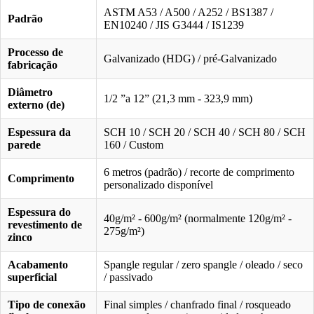
ASTM A53 / A500 / A252 / BS1387 /
Padrão
EN10240 / JIS G3444 / IS1239
Processo de
Galvanizado (HDG) / pré-Galvanizado
fabricação
Diâmetro
1/2 ”a 12” (21,3 mm - 323,9 mm)
externo (de)
Espessura da
SCH 10 / SCH 20 / SCH 40 / SCH 80 / SCH
parede
160 / Custom
6 metros (padrão) / recorte de comprimento
Comprimento
personalizado disponível
Espessura do
40g/m² - 600g/m² (normalmente 120g/m² -
revestimento de
275g/m²)
zinco
Acabamento
Spangle regular / zero spangle / oleado / seco
superficial
/ passivado
Tipo de conexão
Final simples / chanfrado final / rosqueado