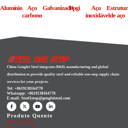
Alumínio
Aço
Galvanizado
Ppgi
Aço
Estrutur
carbono
inoxidável
de aço
China Gengfei Steel integrates R&D, manufacturing and global
distribution to provide quality steel and reliable one-stop supply chain
services for your projects.
Tel: +8619138164778
Whatsapp:
+8619138164778
E-mail:
Steel1stop@gengfeisteel.com
Produto Quente
Placa de alumínio
Tubo galvanizado