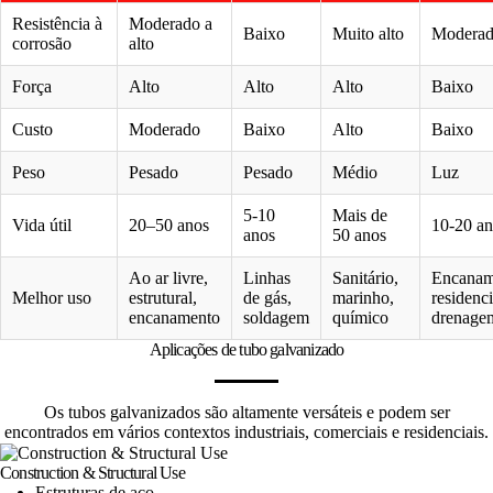
Resistência à
Moderado a
Baixo
Muito alto
Modera
corrosão
alto
Força
Alto
Alto
Alto
Baixo
Custo
Moderado
Baixo
Alto
Baixo
Peso
Pesado
Pesado
Médio
Luz
5-10
Mais de
Vida útil
20–50 anos
10-20 an
anos
50 anos
Ao ar livre,
Linhas
Sanitário,
Encanam
Melhor uso
estrutural,
de gás,
marinho,
residenci
encanamento
soldagem
químico
drenage
Aplicações de tubo galvanizado
Os tubos galvanizados são altamente versáteis e podem ser
encontrados em vários contextos industriais, comerciais e residenciais.
Construction & Structural Use
Estruturas de aço