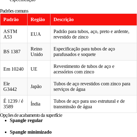
Padrões comuns
Padrão
Região
Descrição
ASTM
Padrão para tubos, aço, preto e ardente,
EUA
A53
revestido de zinco
Reino
Especificação para tubos de aço
BS 1387
Unido
parafusados ​​e soquete
Revestimento de tubos de aço e
Em 10240
UE
acessórios com zinco
Ele
Tubos de aço revestidos com zinco para
Japão
G3442
serviços de água
É 1239 / é
Tubos de aço para uso estrutural e de
Índia
3589
transmissão de água
Opções de acabamento da superfície
Spangle regular
Spangle minimizado