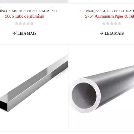
ÍNIO
, ASSIM,
TUBO/TUBO DE ALUMÍNIO
ALUMÍNIO
, ASSIM,
TUBO/TUBO DE AL
5086 Tubo de alumínio
5754 Aluminium Pipes & Tu
0
fora de 5
0
fora de 5
LEIA MAIS
LEIA MAIS