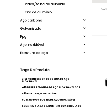
Placa/folha de alumínio
ALUM
Tira de alumínio
Aço carbono
Galvanizado
Ppgi
Aço inoxidável
Estrutura de aço
Tags De Produto
316L FORNECEDOR DE BOBINA DE AÇO
INOXIDÁVEL
410 BARRA REDONDA DE AÇO INOXIDÁVEL GDT
410 BAR DE AÇO INOXIDÁVEL
904L N08904 BOBINA DE AÇO INOXIDÁVEL
5754 H32 PLACA DE ALUMÍNIO QUADRICULADO