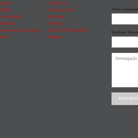
lumínio
Contate-nos
Nome complet
nizado
Nossos serviços
o inoxidável
Sobre nós
alumínio
Produtos
costura de aço carbono
política de Privacidade
Telefone/What
ável
Sitemap
Alternative: