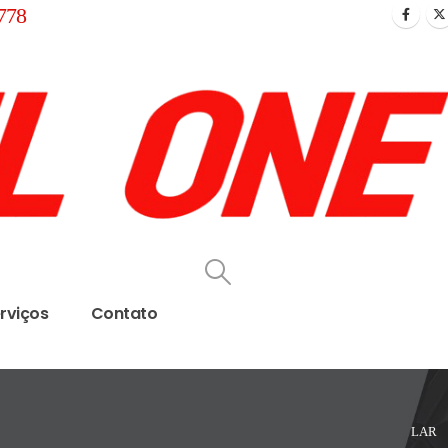
778
rviços
Contato
LAR