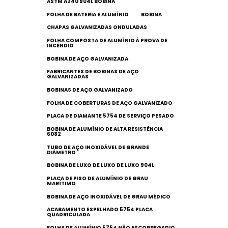
ASTM A240 904L BOBINA
FOLHA DE BATERIA E ALUMÍNIO
BOBINA
CHAPAS GALVANIZADAS ONDULADAS
FOLHA COMPOSTA DE ALUMÍNIO À PROVA DE
INCÊNDIO
BOBINA DE AÇO GALVANIZADA
FABRICANTES DE BOBINAS DE AÇO
GALVANIZADAS
BOBINAS DE AÇO GALVANIZADO
FOLHA DE COBERTURAS DE AÇO GALVANIZADO
PLACA DE DIAMANTE 5754 DE SERVIÇO PESADO
BOBINA DE ALUMÍNIO DE ALTA RESISTÊNCIA
6082
TUBO DE AÇO INOXIDÁVEL DE GRANDE
DIÂMETRO
BOBINA DE LUXO DE LUXO DE LUXO 904L
PLACA DE PISO DE ALUMÍNIO DE GRAU
MARÍTIMO
BOBINA DE AÇO INOXIDÁVEL DE GRAU MÉDICO
ACABAMENTO ESPELHADO 5754 PLACA
QUADRICULADA
FOLHA DE ALUMÍNIO 5754 NÃO ESCORREGADIO