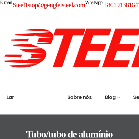
E-mail
Whatsapp
Steel1stop@gengfeisteel.com
+8619138164
Lar
Produtos
Sobre nós
Blog
Se
Tubo/tubo de alumínio