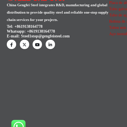
Placa de a
China Gengfei Steel integrates R&D, manufacturing and global
Tubo galva
distribution to provide quality steel and reliable one-stop supply
Tubo de aç
chain services for your projects.
Bobina de 
Tel: +8619138164778
Tubos sem 
Whatsapp:
+8619138164778
Aço inoxid
E-mail:
Steel1stop@gengfeisteel.com