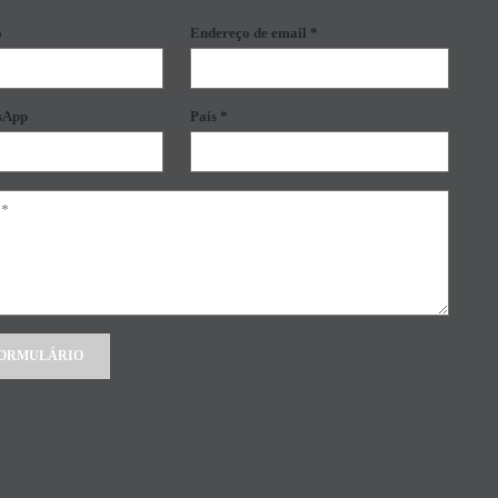
o
Endereço de email *
sApp
País *