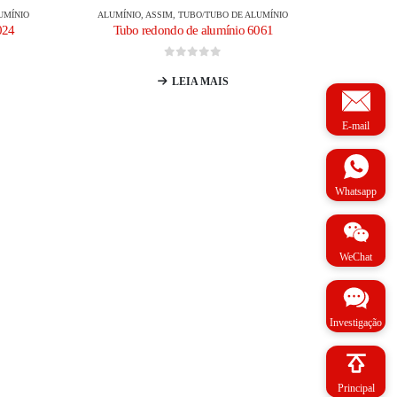
UMÍNIO
ALUMÍNIO
, ASSIM,
TUBO/TUBO DE ALUMÍNIO
024
Tubo redondo de alumínio 6061
0
fora de 5
LEIA MAIS
E-mail
Whatsapp
WeChat
Investigação
Principal