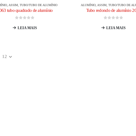
ÍNIO
, ASSIM,
TUBO/TUBO DE ALUMÍNIO
ALUMÍNIO
, ASSIM,
TUBO/TUBO DE AL
063 tubo quadrado de alumínio
Tubo redondo de alumínio 2
0
fora de 5
0
fora de 5
LEIA MAIS
LEIA MAIS