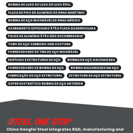
BOBINA DE LUXO DE LUXO DE LUXO 904L
PLACA DE PISO DE ALUMÍNIO DE GRAU MARÍTIMO
BOBINA DE AÇO INOXIDÁVEL DE GRAU MÉDICO
ACABAMENTO ESPELHADO 5754 PLACA QUADRICULADA
FOLHA DE ALUMÍNIO 5754 NÃO ESCORREGADIO
TUBO DE AÇO CARBONO SEM COSTURA
FORNECEDORES DE TIRA DE AÇO INOXIDÁVEL
EDIFÍCIOS E ESTRUTURAS DE AÇO
BOBINA DE AÇO GALVANIZADA
FORNECEDORES DE BOBINA DE AÇO
BOBINA GALVANIZADA EM AÇO
FABRICAÇÃO DE AÇO ESTRUTURAL
ESTRUTURA DE AÇO ESTRUTURAL
SUPER AUSTENÍTICO BOBINA DE AÇO ANTERIOR
China Gengfei Steel integrates R&D, manufacturing and