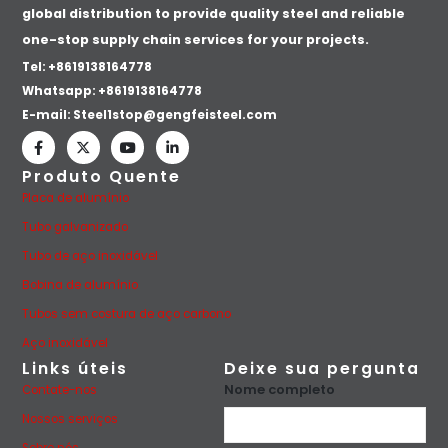
global distribution to provide quality steel and reliable
one-stop supply chain services for your projects.
Tel: +8619138164778
Whatsapp:
+8619138164778
E-mail:
Steel1stop@gengfeisteel.com
Produto Quente
Placa de alumínio
Tubo galvanizado
Tubo de aço inoxidável
Bobina de alumínio
Tubos sem costura de aço carbono
Aço inoxidável
Links úteis
Deixe sua pergunta
Nome completo
Contate-nos
Nossos serviços
Sobre nós