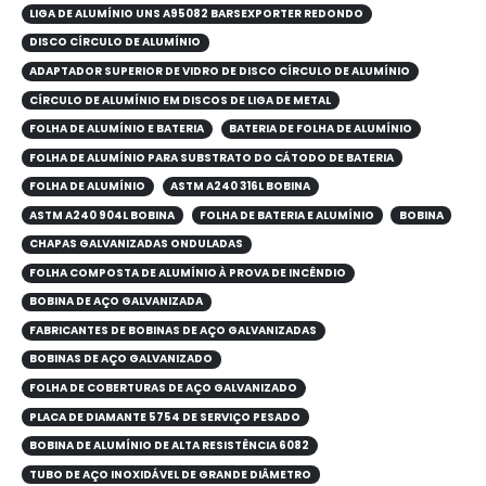
LIGA DE ALUMÍNIO UNS A95082 BARSEXPORTER REDONDO
DISCO CÍRCULO DE ALUMÍNIO
ADAPTADOR SUPERIOR DE VIDRO DE DISCO CÍRCULO DE ALUMÍNIO
CÍRCULO DE ALUMÍNIO EM DISCOS DE LIGA DE METAL
FOLHA DE ALUMÍNIO E BATERIA
BATERIA DE FOLHA DE ALUMÍNIO
FOLHA DE ALUMÍNIO PARA SUBSTRATO DO CÁTODO DE BATERIA
FOLHA DE ALUMÍNIO
ASTM A240 316L BOBINA
ASTM A240 904L BOBINA
FOLHA DE BATERIA E ALUMÍNIO
BOBINA
CHAPAS GALVANIZADAS ONDULADAS
FOLHA COMPOSTA DE ALUMÍNIO À PROVA DE INCÊNDIO
BOBINA DE AÇO GALVANIZADA
FABRICANTES DE BOBINAS DE AÇO GALVANIZADAS
BOBINAS DE AÇO GALVANIZADO
FOLHA DE COBERTURAS DE AÇO GALVANIZADO
PLACA DE DIAMANTE 5754 DE SERVIÇO PESADO
BOBINA DE ALUMÍNIO DE ALTA RESISTÊNCIA 6082
TUBO DE AÇO INOXIDÁVEL DE GRANDE DIÂMETRO