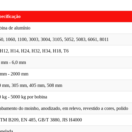
ecificação
ina de alumínio
0, 1060, 1100, 3003, 3004, 3105, 5052, 5083, 6061, 8011
 H12, H14, H24, H32, H34, H18, T6
2 mm - 6,0 mm
 mm - 2000 mm
0 mm, 305 mm, 405 mm, 508 mm
 kg - 5000 kg por bobina
bamento do moinho, anodizado, em relevo, revestido a cores, polido
TM B209, EN 485, GB/T 3880, JIS H4000
onelada