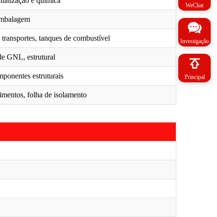
sinalização e química
WeChat
 embalagem
, transportes, tanques de combustível
Investigação
de GNL, estrutural
mponentes estruturais
Principal
mentos, folha de isolamento