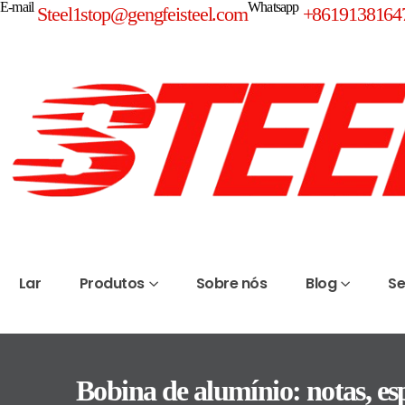
E-mail
Whatsapp
Steel1stop@gengfeisteel.com
+8619138164
Lar
Produtos
Sobre nós
Blog
Se
Bobina de alumínio: notas, esp