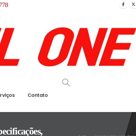
778
rviços
Contato
ecificações,