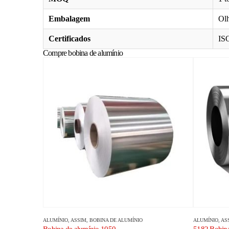
Embalagem
Olh
Certificados
ISO
Compre bobina de alumínio
ALUMÍNIO
, ASSIM,
BOBINA DE ALUMÍNIO
ALUMÍNIO
, AS
Bobina de alumínio 1050
5182 Bobina