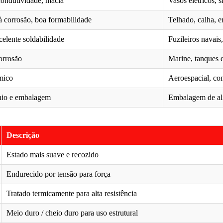
condutividade, macia
Vasos elétricos, 
à corrosão, boa formabilidade
Telhado, calha,
xcelente soldabilidade
Fuzileiros navais
orrosão
Marine, tanques 
rmico
Aeroespacial, co
ínio e embalagem
Embalagem de ali
Descrição
Estado mais suave e recozido
Endurecido por tensão para força
Tratado termicamente para alta resistência
Meio duro / cheio duro para uso estrutural