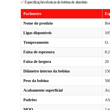
✅ Especificações técnicas da bobina de alumínio
Parâmetro
Esp
Nome do produto
Bob
Ligas disponíveis
105
Temperamento
O,
Faixa de espessura
0.
Faixa de largura
20
Diâmetro interno da bobina
15
Peso da bobina
500
Acabamento superficial
Aca
Padrões
AS
MOQ
1 t