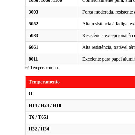
1050 /1060 /1100
Comercialmente pura, alta 
3003
Força moderada, resistente 
5052
Alta resistência à fadiga, e
5083
Resistência excepcional à c
6061
Alta resistência, tratável té
8011
Excelente para papel alum
✅ Tempers comuns
Temperamento
O
H14 / H24 / H18
T6 / T651
H32 / H34