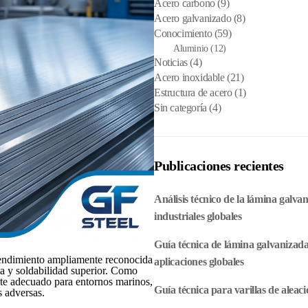
Acero carbono
(9)
Acero galvanizado
(8)
Conocimiento
(59)
Aluminio
(12)
Noticias
(4)
Acero inoxidable
(21)
Estructura de acero
(1)
Sin categoría
(4)
Publicaciones recientes
Análisis técnico de la lámina galv
industriales globales
Guía técnica de lámina galvanizada
rendimiento ampliamente reconocida
aplicaciones globales
lta y soldabilidad superior. Como
nte adecuado para entornos marinos,
Guía técnica para varillas de aleaci
s adversas.