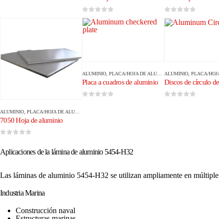
0
de 5
0
de 5
ALUMINIO
,
PLACA/HOJA DE ALUMINIO
ALUMINIO
,
PLACA/HOJA D
Placa a cuadros de aluminio
Discos de círculo d
0
de 5
0
de 5
ALUMINIO
,
PLACA/HOJA DE ALUMINIO
7050 Hoja de aluminio
0
de 5
Aplicaciones de la lámina de aluminio 5454-H32
Las láminas de aluminio 5454-H32 se utilizan ampliamente en múltiples
Industria Marina
Construcción naval
Estructuras marinas