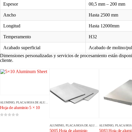
Espesor
00,5 mm – 200 mm
Ancho
Hasta 2500 mm
Longitud
Hasta 12000mm
Temperamento
H32
Acabado superficial
Acabado de molino/pul
Dimensiones personalizadas y servicios de procesamiento están disponib
cliente.
ALUMINIO
,
PLACA/HOJA DE ALUMINIO
Hoja de aluminio 5 × 10
0
de 5
ALUMINIO
,
PLACA/HOJA DE ALUMINIO
ALUMINIO
,
PLACA/HOJA D
5005 Hoja de aluminio
5083 Hoja de alumi