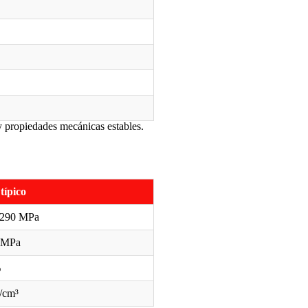
y propiedades mecánicas estables.
típico
 290 MPa
 MPa
%
/cm³