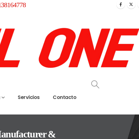
138164778
g
Servicios
Contacto
anufacturer &