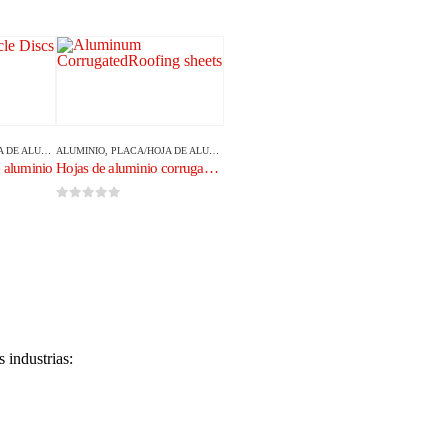
E ALUMINIO
ALUMINIO
,
PLACA/HOJA DE ALUMINIO
e aluminio
Hojas de aluminio corrugado/techado
0
de 5
 industrias: