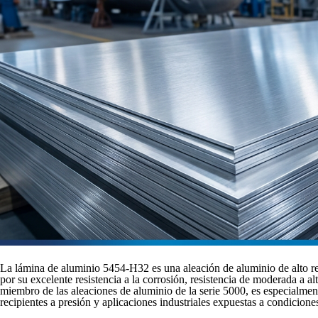
La lámina de aluminio 5454-H32 es una aleación de aluminio de alto 
por su excelente resistencia a la corrosión, resistencia de moderada a a
miembro de las aleaciones de aluminio de la serie 5000, es especialme
recipientes a presión y aplicaciones industriales expuestas a condicione