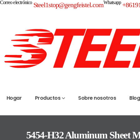
Correo electrónico
Whatsapp
Steel1stop@gengfeistel.com
+8619
Hogar
Productos
Sobre nosotros
Blo
5454-H32 Aluminum Sheet M