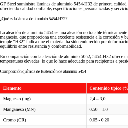
GF Steel suministra láminas de aluminio 5454-H32 de primera calidad a
ofreciendo calidad confiable, especificaciones personalizadas y servici
¿Qué es la lámina de aluminio 5454-H32?
La aleación de aluminio 5454 es una aleación no tratable térmicamente
magnesio, que proporciona una excelente resistencia a la corrosión y b
temple “H32” indica que el material ha sido endurecido por deformació
equilibrio entre resistencia y conformabilidad.
En comparación con la aleación de aluminio 5052, 5454-H32 ofrece u
temperaturas elevadas, lo que lo hace adecuado para recipientes a presi
Composición química de la aleación de aluminio 5454
Elemento
Contenido típico (%
Magnesio (mg)
2,4 – 3,0
Manganeso (MN)
0.50 – 1.0
Cromo (CR)
0.05 - 0.20