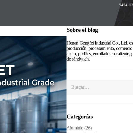
5454-H
Sobre el blog
Henan Gengfei Industrial Co., Ltd. es
producción, procesamiento, comercio 
acero, perfiles, enrollado en caliente,
de sándwich.
Categorías
Aluminio
(26)