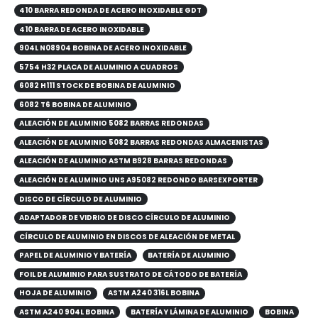
410 BARRA REDONDA DE ACERO INOXIDABLE GDT
410 BARRA DE ACERO INOXIDABLE
904L N08904 BOBINA DE ACERO INOXIDABLE
5754 H32 PLACA DE ALUMINIO A CUADROS
6082 H111 STOCK DE BOBINA DE ALUMINIO
6082 T6 BOBINA DE ALUMINIO
ALEACIÓN DE ALUMINIO 5082 BARRAS REDONDAS
ALEACIÓN DE ALUMINIO 5082 BARRAS REDONDAS ALMACENISTAS
ALEACIÓN DE ALUMINIO ASTM B928 BARRAS REDONDAS
ALEACIÓN DE ALUMINIO UNS A95082 REDONDO BARSEXPORTER
DISCO DE CÍRCULO DE ALUMINIO
ADAPTADOR DE VIDRIO DE DISCO CÍRCULO DE ALUMINIO
CÍRCULO DE ALUMINIO EN DISCOS DE ALEACIÓN DE METAL
PAPEL DE ALUMINIO Y BATERÍA
BATERÍA DE ALUMINIO
FOIL DE ALUMINIO PARA SUSTRATO DE CÁTODO DE BATERÍA
HOJA DE ALUMINIO
ASTM A240 316L BOBINA
ASTM A240 904L BOBINA
BATERÍA Y LÁMINA DE ALUMINIO
BOBINA