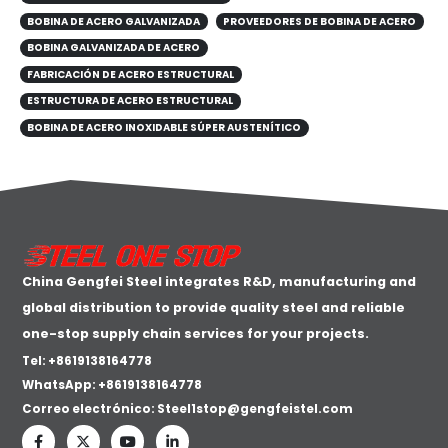
BOBINA DE ACERO GALVANIZADA
PROVEEDORES DE BOBINA DE ACERO
BOBINA GALVANIZADA DE ACERO
FABRICACIÓN DE ACERO ESTRUCTURAL
ESTRUCTURA DE ACERO ESTRUCTURAL
BOBINA DE ACERO INOXIDABLE SÚPER AUSTENÍTICO
China Gengfei Steel integrates R&D, manufacturing and
global distribution to provide quality steel and reliable
one-stop supply chain services for your projects.
Tel: +8619138164778
WhatsApp:
+8619138164778
Correo electrónico:
Steel1stop@gengfeistel.com