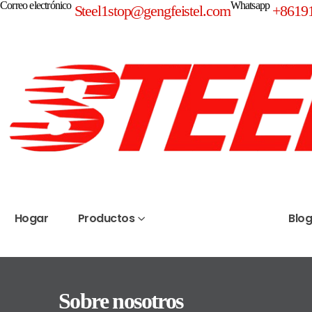
Correo electrónico
Whatsapp
Steel1stop@gengfeistel.com
+8619
Hogar
Productos
Sobre nosotros
Blo
Sobre nosotros