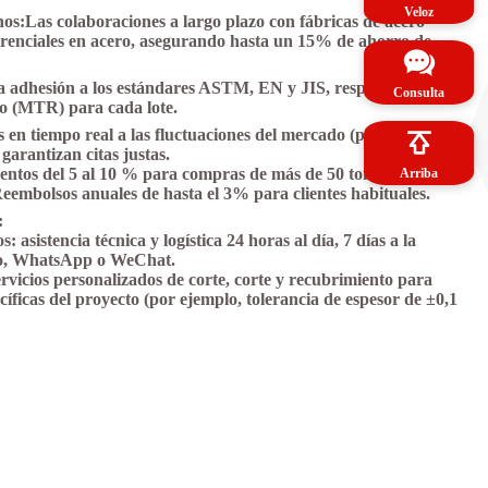
Veloz
nos:
Las colaboraciones a largo plazo con fábricas de acero
erenciales en acero, asegurando hasta un 15% de ahorro de
ta adhesión a los estándares ASTM, EN y JIS, respaldados por
Consulta
o (MTR) para cada lote.
s en tiempo real a las fluctuaciones del mercado (por ejemplo,
garantizan citas justas.
entos del 5 al 10 % para compras de más de 50 toneladas.
Arriba
eembolsos anuales de hasta el 3% para clientes habituales.
:
 asistencia técnica y logística 24 horas al día, 7 días a la
co, WhatsApp o WeChat.
ervicios personalizados de corte, corte y recubrimiento para
ecíficas del proyecto (por ejemplo, tolerancia de espesor de ±0,1