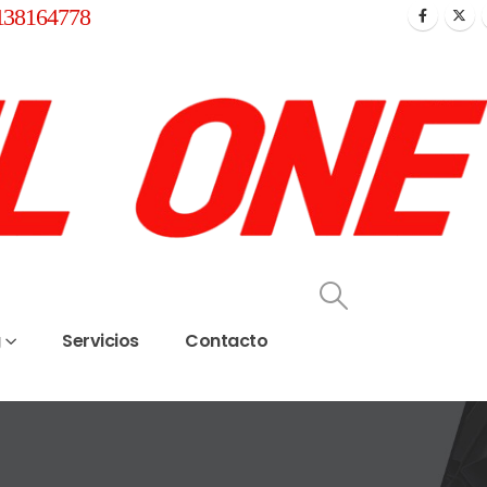
138164778
g
Servicios
Contacto