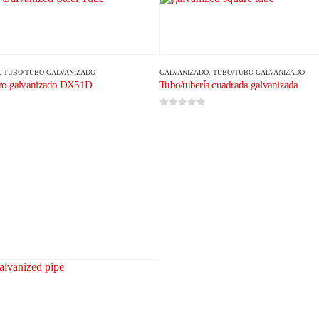
,
TUBO/TUBO GALVANIZADO
GALVANIZADO
,
TUBO/TUBO GALVANIZADO
ero galvanizado DX51D
Tubo/tubería cuadrada galvanizada
0
de 5