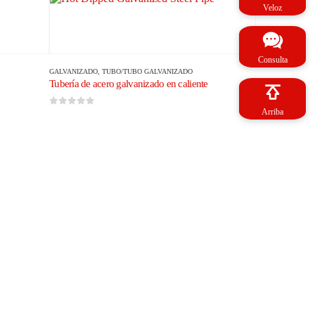
Veloz
Consulta
GALVANIZADO
,
TUBO/TUBO GALVANIZADO
Tubería de acero galvanizado en caliente
Arriba
0
de 5