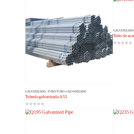
GALVANIZADO
Tubo de ac
0
de 5
GALVANIZADO
,
TUBO/TUBO GALVANIZADO
Tubería galvanizada A53
0
de 5