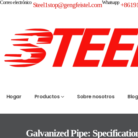
Correo electrónico
Whatsapp
Steel1stop@gengfeistel.com
+8619
Hogar
Productos
Sobre nosotros
Blo
Galvanized Pipe: Specification