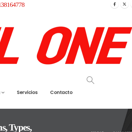
138164778
g
Servicios
Contacto
s, Types,