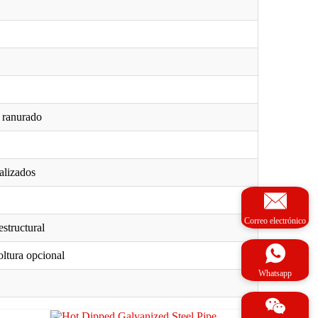
o ranurado
alizados
Correo electrónico
estructural
oltura opcional
Whatsapp