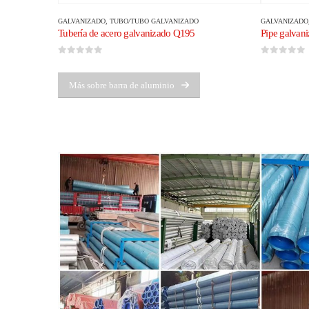
GALVANIZADO
,
TUBO/TUBO GALVANIZADO
GALVANIZADO
Tubería de acero galvanizado Q195
Pipe galvan
0
de 5
0
de 5
Más sobre barra de aluminio