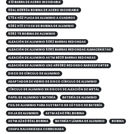
410 BARRA DE ACERO INOXIDABLE
904L N08904 BOBINA DE ACERO INOXIDABLE
5754 H32 PLACA DE ALUMINIO A CUADROS
6082 H111 STOCK DE BOBINA DE ALUMINIO
6082 T6 BOBINA DE ALUMINIO
ALEACIÓN DE ALUMINIO 5082 BARRAS REDONDAS
ALEACIÓN DE ALUMINIO 5082 BARRAS REDONDAS ALMACENISTAS
ALEACIÓN DE ALUMINIO ASTM B928 BARRAS REDONDAS
ALEACIÓN DE ALUMINIO UNS A95082 REDONDO BARSEXPORTER
DISCO DE CÍRCULO DE ALUMINIO
ADAPTADOR DE VIDRIO DE DISCO CÍRCULO DE ALUMINIO
CÍRCULO DE ALUMINIO EN DISCOS DE ALEACIÓN DE METAL
PAPEL DE ALUMINIO Y BATERÍA
BATERÍA DE ALUMINIO
FOIL DE ALUMINIO PARA SUSTRATO DE CÁTODO DE BATERÍA
HOJA DE ALUMINIO
ASTM A240 316L BOBINA
ASTM A240 904L BOBINA
BATERÍA Y LÁMINA DE ALUMINIO
BOBINA
CHAPA GALVANIZADA CORRUGADA