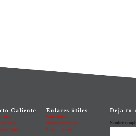
cto Caliente
Enlaces útiles
Deja tu 
luminio
Contáctenos
Nombre compl
lvanizada
Nuestros servicios
 acero inoxidable
Sobre nosotros