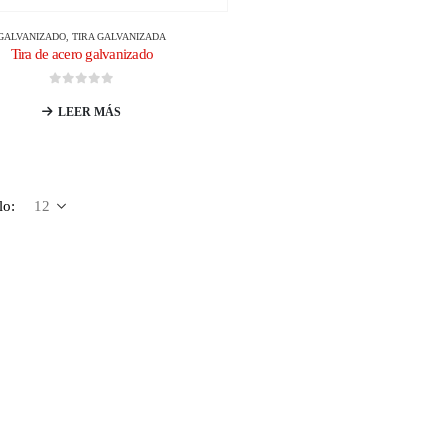
GALVANIZADO
,
TIRA GALVANIZADA
Tira de acero galvanizado
0
de 5
LEER MÁS
lo: