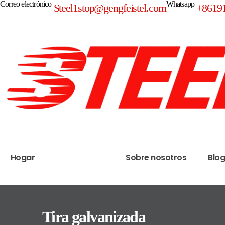
Correo electrónico
Whatsapp
Steel1stop@gengfeistel.com
+8619
Hogar
Productos
Sobre nosotros
Blo
Tira galvanizada