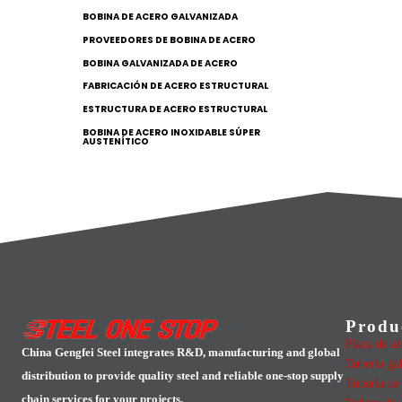
BOBINA DE ACERO GALVANIZADA
PROVEEDORES DE BOBINA DE ACERO
BOBINA GALVANIZADA DE ACERO
FABRICACIÓN DE ACERO ESTRUCTURAL
ESTRUCTURA DE ACERO ESTRUCTURAL
BOBINA DE ACERO INOXIDABLE SÚPER
AUSTENÍTICO
Produ
Placa de a
China Gengfei Steel integrates R&D, manufacturing and global
Tubería ga
distribution to provide quality steel and reliable one-stop supply
Tubería de
chain services for your projects.