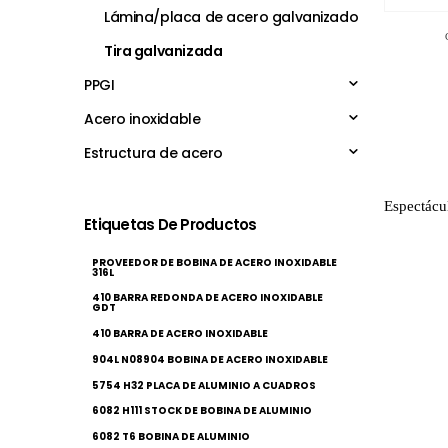
Lámina/placa de acero galvanizado
Tira galvanizada
PPGI
Acero inoxidable
Estructura de acero
Espectácu
Etiquetas De Productos
PROVEEDOR DE BOBINA DE ACERO INOXIDABLE
316L
410 BARRA REDONDA DE ACERO INOXIDABLE
GDT
410 BARRA DE ACERO INOXIDABLE
904L N08904 BOBINA DE ACERO INOXIDABLE
5754 H32 PLACA DE ALUMINIO A CUADROS
6082 H111 STOCK DE BOBINA DE ALUMINIO
6082 T6 BOBINA DE ALUMINIO