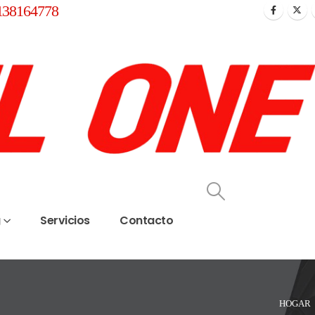
138164778
g
Servicios
Contacto
HOGAR