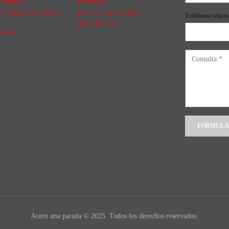
aluminio
Productos
n costuras de acero al
política de privacidad
Teléfono/what
Mapa del sitio
idable
Alternative:
Acero una parada © 2025. Todos los derechos reservados.