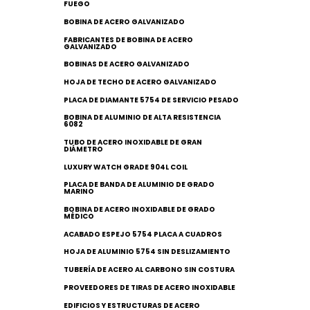
FUEGO
BOBINA DE ACERO GALVANIZADO
FABRICANTES DE BOBINA DE ACERO
GALVANIZADO
BOBINAS DE ACERO GALVANIZADO
HOJA DE TECHO DE ACERO GALVANIZADO
PLACA DE DIAMANTE 5754 DE SERVICIO PESADO
BOBINA DE ALUMINIO DE ALTA RESISTENCIA
6082
TUBO DE ACERO INOXIDABLE DE GRAN
DIÁMETRO
LUXURY WATCH GRADE 904L COIL
PLACA DE BANDA DE ALUMINIO DE GRADO
MARINO
BOBINA DE ACERO INOXIDABLE DE GRADO
MÉDICO
ACABADO ESPEJO 5754 PLACA A CUADROS
HOJA DE ALUMINIO 5754 SIN DESLIZAMIENTO
TUBERÍA DE ACERO AL CARBONO SIN COSTURA
PROVEEDORES DE TIRAS DE ACERO INOXIDABLE
EDIFICIOS Y ESTRUCTURAS DE ACERO