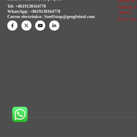
Bobina de 
Tel: +8619138164778
Tuberías si
WhatsApp:
+8619138164778
carbono
Correo electrónico:
Steel1stop@gengfeistel.com
Acero inox