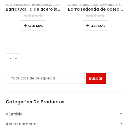
ACERO INOXIDABLE
,
BARRA/VARILLA DE ACERO INOXIDABLE
ACERO INOXIDABLE
,
BARRA/VARILLA DE ACERO INOXIDABLE
Barra/varilla de acero inoxidable
Barra redonda de acero inoxidable 321
0
de 5
0
de 5
LEER MÁS
LEER MÁS
Buscar
Categorías De Productos
Aluminio
Acero carbono