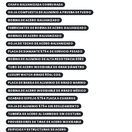
CHAPA GALVANIZADA CORRUGADA
HOJA COMPUESTA DE ALUMINIO A PRUEBA DE FUEGO
BOBINA DE ACERO GALVANIZADO
FABRICANTES DE BOBINA DE ACERO GALVANIZADO
BOBINAS DE ACERO GALVANIZADO
HOJA DE TECHO DE ACERO GALVANIZADO
PLACA DE DIAMANTE 5754 DE SERVICIO PESADO
BOBINA DE ALUMINIO DE ALTA RESISTENCIA 6082
TUBO DE ACERO INOXIDABLE DE GRAN DIÁMETRO
LUXURY WATCH GRADE 904L COIL
PLACA DE BANDA DE ALUMINIO DE GRADO MARINO
BOBINA DE ACERO INOXIDABLE DE GRADO MÉDICO
ACABADO ESPEJO 5754 PLACA A CUADROS
HOJA DE ALUMINIO 5754 SIN DESLIZAMIENTO
TUBERÍA DE ACERO AL CARBONO SIN COSTURA
PROVEEDORES DE TIRAS DE ACERO INOXIDABLE
EDIFICIOS Y ESTRUCTURAS DE ACERO