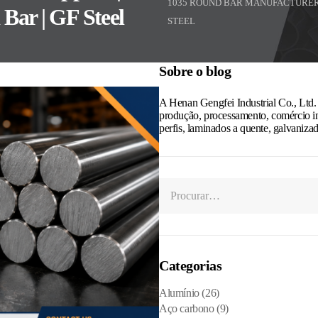
1035 ROUND BAR MANUFACTURER 
ar | GF Steel
STEEL
Sobre o blog
A Henan Gengfei Industrial Co., Ltd.
produção, processamento, comércio in
perfis, laminados a quente, galvanizad
Categorias
Alumínio
(26)
Aço carbono
(9)