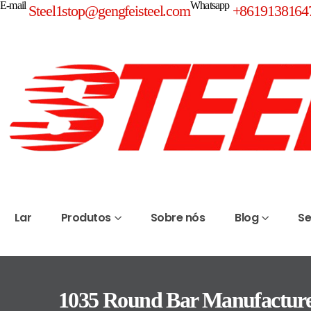
E-mail
Whatsapp
Steel1stop@gengfeisteel.com
+8619138164
Lar
Produtos
Sobre nós
Blog
Se
1035 Round Bar Manufacturer