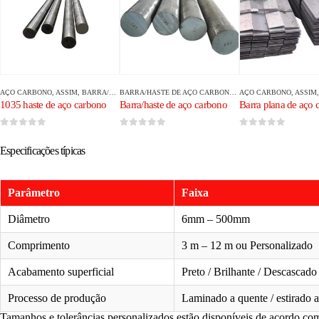
AÇO CARBONO
, ASSIM,
BARRA/HASTE DE AÇO CARBONO
BARRA/HASTE DE AÇO CARBONO
, ASSIM,
AÇO CARBONO
AÇO CARBONO
, ASSIM
1035 haste de aço carbono
Barra/haste de aço carbono
Barra plana de aço 
0
fora de 5
0
fora de 5
0
fora de 5
Especificações típicas
Parâmetro
Faixa
Diâmetro
6mm – 500mm
Comprimento
3 m – 12 m ou Personalizado
Acabamento superficial
Preto / Brilhante / Descascado
Processo de produção
Laminado a quente / estirado a 
Tamanhos e tolerâncias personalizados estão disponíveis de acordo com 