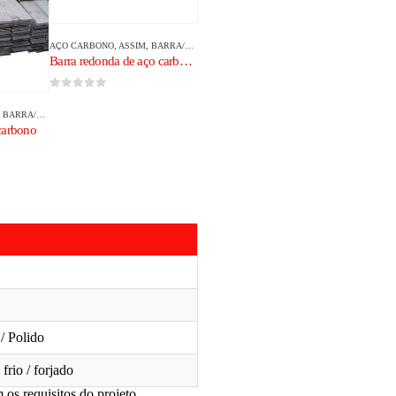
AÇO CARBONO
, ASSIM,
BARRA/HASTE DE AÇO CARBONO
Barra redonda de aço carbono S275JR
0
fora de 5
,
BARRA/HASTE DE AÇO CARBONO
carbono
 / Polido
frio / forjado
os requisitos do projeto.