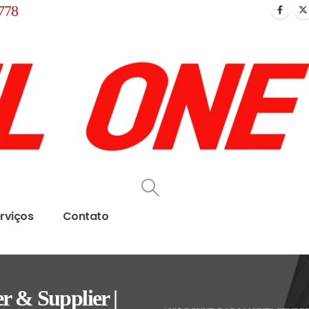
778
rviços
Contato
 & Supplier |