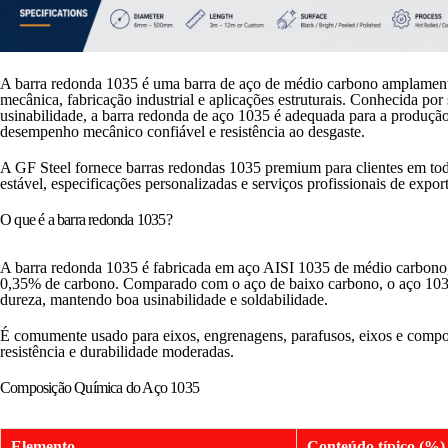
A barra redonda 1035 é uma barra de aço de médio carbono amplament
mecânica, fabricação industrial e aplicações estruturais. Conhecida por 
usinabilidade, a barra redonda de aço 1035 é adequada para a produç
desempenho mecânico confiável e resistência ao desgaste.
A GF Steel fornece barras redondas 1035 premium para clientes em t
estável, especificações personalizadas e serviços profissionais de expor
O que é a barra redonda 1035?
A barra redonda 1035 é fabricada em aço AISI 1035 de médio carbon
0,35% de carbono. Comparado com o aço de baixo carbono, o aço 1035 
dureza, mantendo boa usinabilidade e soldabilidade.
É comumente usado para eixos, engrenagens, parafusos, eixos e comp
resistência e durabilidade moderadas.
Composição Química do Aço 1035
Elemento
Conteúdo típico (%)