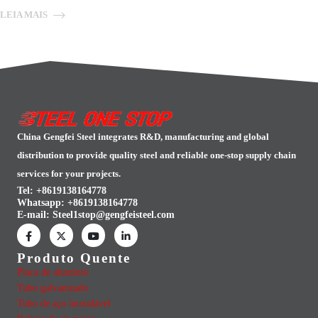
LEIA MAIS
China Gengfei Steel integrates R&D, manufacturing and global
distribution to provide quality steel and reliable one-stop supply chain
services for your projects.
Tel: +8619138164778
Whatsapp:
+8619138164778
E-mail:
Steel1stop@gengfeisteel.com
Produto Quente
Placa de alumínio
Tubo galvanizado
Tubo de aço inoxidável