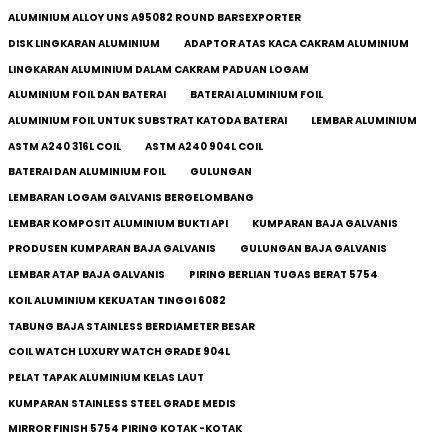
ALUMINIUM ALLOY UNS A95082 ROUND BARSEXPORTER
DISK LINGKARAN ALUMINIUM
ADAPTOR ATAS KACA CAKRAM ALUMINIUM
LINGKARAN ALUMINIUM DALAM CAKRAM PADUAN LOGAM
ALUMINIUM FOIL DAN BATERAI
BATERAI ALUMINIUM FOIL
ALUMINIUM FOIL UNTUK SUBSTRAT KATODA BATERAI
LEMBAR ALUMINIUM
ASTM A240 316L COIL
ASTM A240 904L COIL
BATERAI DAN ALUMINIUM FOIL
GULUNGAN
LEMBARAN LOGAM GALVANIS BERGELOMBANG
LEMBAR KOMPOSIT ALUMINIUM BUKTI API
KUMPARAN BAJA GALVANIS
PRODUSEN KUMPARAN BAJA GALVANIS
GULUNGAN BAJA GALVANIS
LEMBAR ATAP BAJA GALVANIS
PIRING BERLIAN TUGAS BERAT 5754
KOIL ALUMINIUM KEKUATAN TINGGI 6082
TABUNG BAJA STAINLESS BERDIAMETER BESAR
COIL WATCH LUXURY WATCH GRADE 904L
PELAT TAPAK ALUMINIUM KELAS LAUT
KUMPARAN STAINLESS STEEL GRADE MEDIS
MIRROR FINISH 5754 PIRING KOTAK -KOTAK