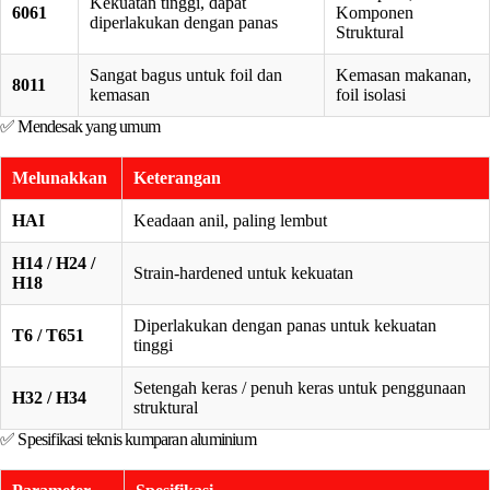
Kekuatan tinggi, dapat
6061
Komponen
diperlakukan dengan panas
Struktural
Sangat bagus untuk foil dan
Kemasan makanan,
8011
kemasan
foil isolasi
✅ Mendesak yang umum
Melunakkan
Keterangan
HAI
Keadaan anil, paling lembut
H14 / H24 /
Strain-hardened untuk kekuatan
H18
Diperlakukan dengan panas untuk kekuatan
T6 / T651
tinggi
Setengah keras / penuh keras untuk penggunaan
H32 / H34
struktural
✅ Spesifikasi teknis kumparan aluminium