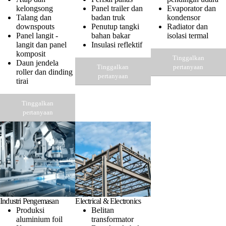
kelongsong
Panel trailer dan
Evaporator dan
Talang dan
badan truk
kondensor
downspouts
Penutup tangki
Radiator dan
Panel langit -
bahan bakar
isolasi termal
langit dan panel
Insulasi reflektif
komposit
Tinggalkan
Daun jendela
Tinggalkan
pertanyaan
roller dan dinding
pertanyaan
tirai
Tinggalkan
pertanyaan
Industri Pengemasan
Electrical & Electronics
Produksi
Belitan
aluminium foil
transformator