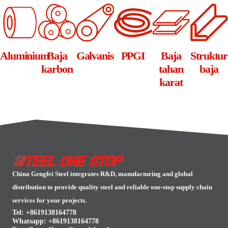
Aluminium
Baja
Galvanis
PPGI
Baja
Struktur
karbon
tahan
baja
karat
China Gengfei Steel integrates R&D, manufacturing and global
distribution to provide quality steel and reliable one-stop supply chain
services for your projects.
Tel: +8619138164778
Whatsapp:
+8619138164778