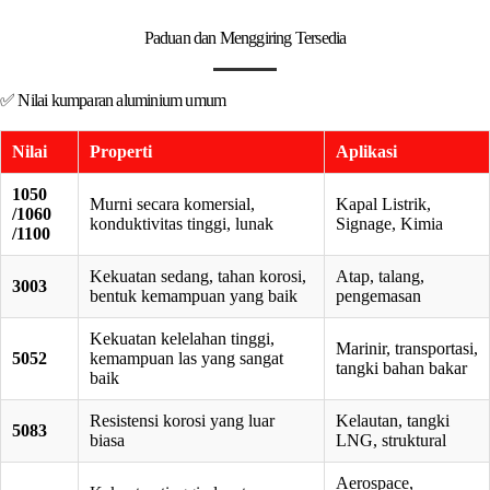
Paduan dan Menggiring Tersedia
✅ Nilai kumparan aluminium umum
Nilai
Properti
Aplikasi
1050
Murni secara komersial,
Kapal Listrik,
/1060
konduktivitas tinggi, lunak
Signage, Kimia
/1100
Kekuatan sedang, tahan korosi,
Atap, talang,
3003
bentuk kemampuan yang baik
pengemasan
Kekuatan kelelahan tinggi,
Marinir, transportasi,
5052
kemampuan las yang sangat
tangki bahan bakar
baik
Resistensi korosi yang luar
Kelautan, tangki
5083
biasa
LNG, struktural
Aerospace,