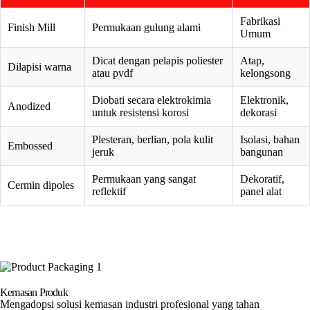
Fabrikasi
Finish Mill
Permukaan gulung alami
Umum
Dicat dengan pelapis poliester
Atap,
Dilapisi warna
atau pvdf
kelongsong
Diobati secara elektrokimia
Elektronik,
Anodized
untuk resistensi korosi
dekorasi
Plesteran, berlian, pola kulit
Isolasi, bahan
Embossed
jeruk
bangunan
Permukaan yang sangat
Dekoratif,
Cermin dipoles
reflektif
panel alat
Kemasan Produk
Mengadopsi solusi kemasan industri profesional yang tahan