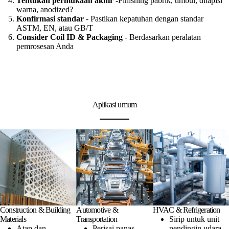
Tentukan permukaan akhir
-Finishing pabrik, timbul, dilapisi
warna, anodized?
Konfirmasi standar
- Pastikan kepatuhan dengan standar
ASTM, EN, atau GB/T
Consider Coil ID & Packaging
- Berdasarkan peralatan
pemrosesan Anda
Aplikasi umum
Construction & Building
Automotive &
HVAC & Refrigeration
Materials
Transportation
Sirip untuk unit
Atap dan
Perisai panas
pendingin udara