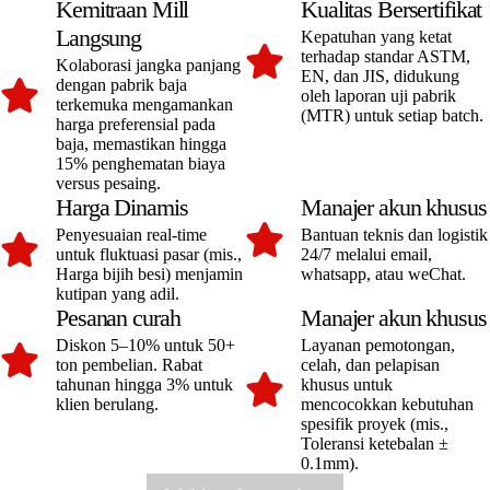
Kemitraan Mill
Kualitas Bersertifikat
Langsung
Kepatuhan yang ketat
terhadap standar ASTM,
Kolaborasi jangka panjang
EN, dan JIS, didukung
dengan pabrik baja
oleh laporan uji pabrik
terkemuka mengamankan
(MTR) untuk setiap batch.
harga preferensial pada
baja, memastikan hingga
15% penghematan biaya
versus pesaing.
Harga Dinamis
Manajer akun khusus
Penyesuaian real-time
Bantuan teknis dan logistik
untuk fluktuasi pasar (mis.,
24/7 melalui email,
Harga bijih besi) menjamin
whatsapp, atau weChat.
kutipan yang adil.
Pesanan curah
Manajer akun khusus
Diskon 5–10% untuk 50+
Layanan pemotongan,
ton pembelian. Rabat
celah, dan pelapisan
tahunan hingga 3% untuk
khusus untuk
klien berulang.
mencocokkan kebutuhan
spesifik proyek (mis.,
Toleransi ketebalan ±
0.1mm).