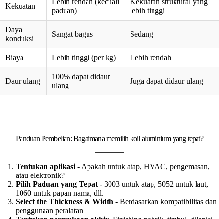
Lebih rendah (kecuali
Kekuatan struktural yang
Kekuatan
paduan)
lebih tinggi
Daya
Sangat bagus
Sedang
konduksi
Biaya
Lebih tinggi (per kg)
Lebih rendah
100% dapat didaur
Daur ulang
Juga dapat didaur ulang
ulang
Panduan Pembelian: Bagaimana memilih koil aluminium yang tepat?
Tentukan aplikasi
- Apakah untuk atap, HVAC, pengemasan,
atau elektronik?
Pilih Paduan yang Tepat
- 3003 untuk atap, 5052 untuk laut,
1060 untuk papan nama, dll.
Select the Thickness & Width
- Berdasarkan kompatibilitas dan
penggunaan peralatan