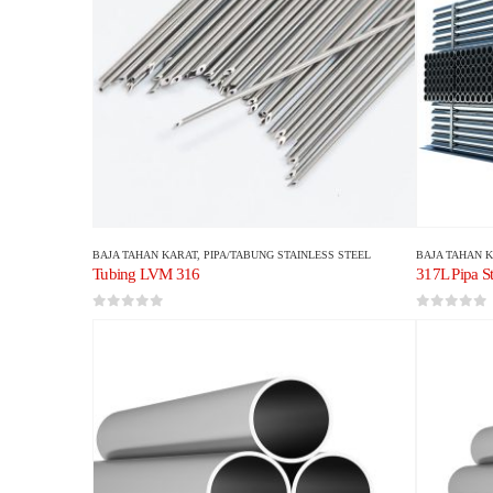
BAJA TAHAN KARAT
,
PIPA/TABUNG STAINLESS STEEL
BAJA TAHAN 
Tubing LVM 316
317L Pipa St
0
dari 5
0
dari 5