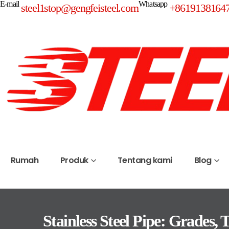
E-mail
Whatsapp
steel1stop@gengfeisteel.com
+8619138164
Rumah
Produk
Tentang kami
Blog
Stainless Steel Pipe: Grades, 