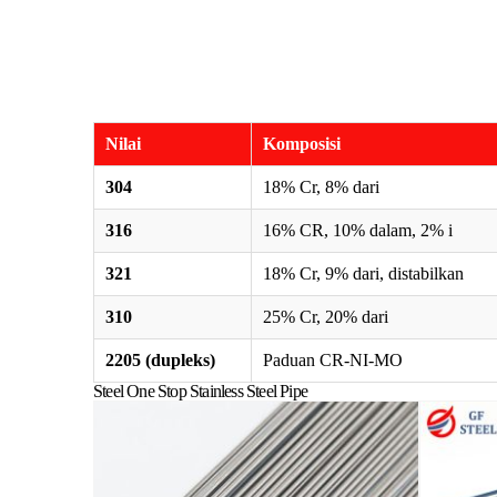
Nilai
Komposisi
304
18% Cr, 8% dari
316
16% CR, 10% dalam, 2% i
321
18% Cr, 9% dari, distabilkan
310
25% Cr, 20% dari
2205 (dupleks)
Paduan CR-NI-MO
Steel One Stop Stainless Steel Pipe