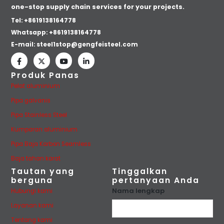
one-stop supply chain services for your projects.
Tel: +8619138164778
Whatsapp:
+8619138164778
E-mail:
steel1stop@gengfeisteel.com
Produk Panas
Pelat aluminium
Pipa galvanis
Pipa Stainless Steel
Kumparan aluminium
Pipa Baja Karbon Seamless
Baja tahan karat
Tautan yang
Tinggalkan
berguna
pertanyaan Anda
Nama lengkap
Hubungi kami
Layanan kami
Tentang kami