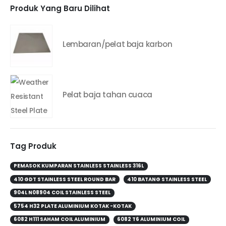
Produk Yang Baru Dilihat
Lembaran/pelat baja karbon
Pelat baja tahan cuaca
Tag Produk
PEMASOK KUMPARAN STAINLESS STAINLESS 316L
410 GDT STAINLESS STEEL ROUND BAR
410 BATANG STAINLESS STEEL
904L N08904 COIL STAINLESS STEEL
5754 H32 PLATE ALUMINIUM KOTAK -KOTAK
6082 H111 SAHAM COIL ALUMINIUM
6082 T6 ALUMINIUM COIL