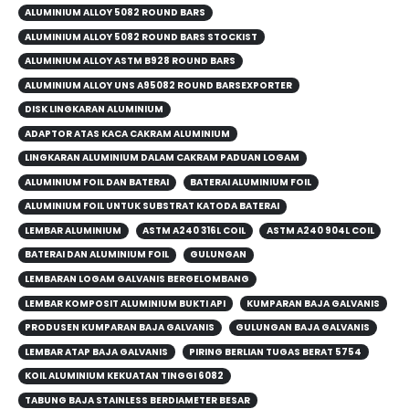
ALUMINIUM ALLOY 5082 ROUND BARS
ALUMINIUM ALLOY 5082 ROUND BARS STOCKIST
ALUMINIUM ALLOY ASTM B928 ROUND BARS
ALUMINIUM ALLOY UNS A95082 ROUND BARSEXPORTER
DISK LINGKARAN ALUMINIUM
ADAPTOR ATAS KACA CAKRAM ALUMINIUM
LINGKARAN ALUMINIUM DALAM CAKRAM PADUAN LOGAM
ALUMINIUM FOIL DAN BATERAI
BATERAI ALUMINIUM FOIL
ALUMINIUM FOIL UNTUK SUBSTRAT KATODA BATERAI
LEMBAR ALUMINIUM
ASTM A240 316L COIL
ASTM A240 904L COIL
BATERAI DAN ALUMINIUM FOIL
GULUNGAN
LEMBARAN LOGAM GALVANIS BERGELOMBANG
LEMBAR KOMPOSIT ALUMINIUM BUKTI API
KUMPARAN BAJA GALVANIS
PRODUSEN KUMPARAN BAJA GALVANIS
GULUNGAN BAJA GALVANIS
LEMBAR ATAP BAJA GALVANIS
PIRING BERLIAN TUGAS BERAT 5754
KOIL ALUMINIUM KEKUATAN TINGGI 6082
TABUNG BAJA STAINLESS BERDIAMETER BESAR