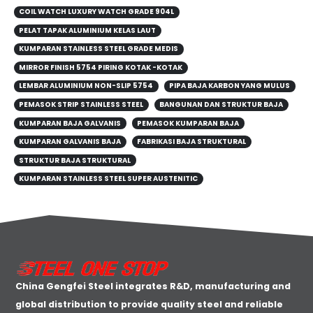
COIL WATCH LUXURY WATCH GRADE 904L
PELAT TAPAK ALUMINIUM KELAS LAUT
KUMPARAN STAINLESS STEEL GRADE MEDIS
MIRROR FINISH 5754 PIRING KOTAK -KOTAK
LEMBAR ALUMINIUM NON-SLIP 5754
PIPA BAJA KARBON YANG MULUS
PEMASOK STRIP STAINLESS STEEL
BANGUNAN DAN STRUKTUR BAJA
KUMPARAN BAJA GALVANIS
PEMASOK KUMPARAN BAJA
KUMPARAN GALVANIS BAJA
FABRIKASI BAJA STRUKTURAL
STRUKTUR BAJA STRUKTURAL
KUMPARAN STAINLESS STEEL SUPER AUSTENITIC
China Gengfei Steel integrates R&D, manufacturing and
global distribution to provide quality steel and reliable