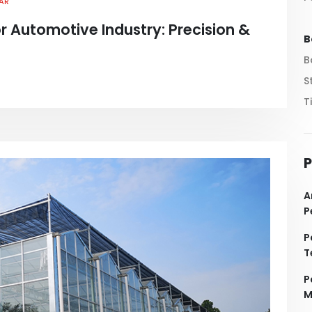
AR
r Automotive Industry: Precision &
B
B
S
T
P
A
P
P
T
P
M