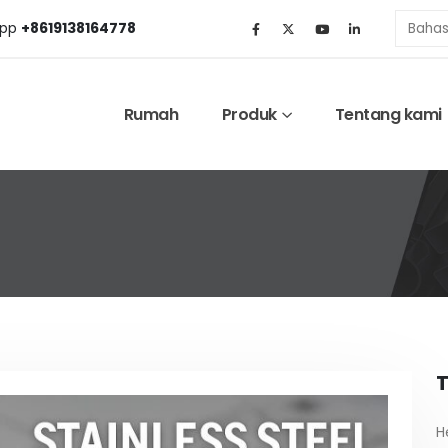
pp
+8619138164778
Rumah
Produk
Tentang kami
T
H