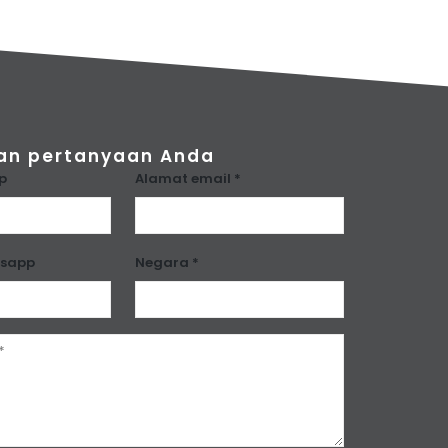
an pertanyaan Anda
p
Alamat email *
tsapp
Negara *