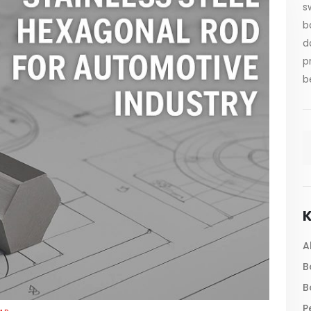
s
b
d
p
b
K
A
B
B
P