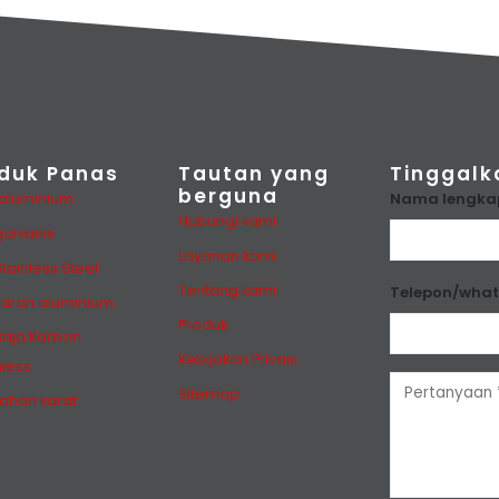
duk Panas
Tautan yang
Tinggalk
berguna
Nama lengka
 aluminium
Hubungi kami
galvanis
Layanan kami
Stainless Steel
Tentang kami
Telepon/wha
aran aluminium
Produk
Baja Karbon
Kebijakan Privasi
less
Sitemap
tahan karat