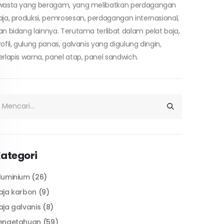
wasta yang beragam, yang melibatkan perdagangan
aja, produksi, pemrosesan, perdagangan internasional,
an bidang lainnya. Terutama terlibat dalam pelat baja,
rofil, gulung panas, galvanis yang digulung dingin,
erlapis warna, panel atap, panel sandwich.
ategori
luminium
(26)
aja karbon
(9)
aja galvanis
(8)
engetahuan
(59)