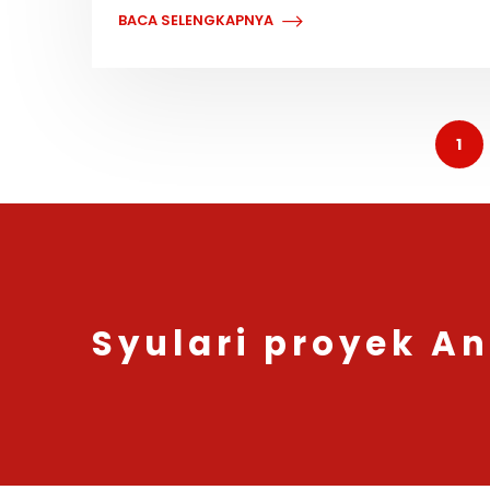
BACA SELENGKAPNYA
1
Syulari proyek A