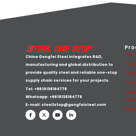
Pro
Pelat
China Gengfei Steel integrates R&D,
Pipa 
manufacturing and global distribution to
provide quality steel and reliable one-stop
Pipa 
supply chain services for your projects.
Kump
Tel: +8619138164778
Pipa 
Whatsapp:
+8619138164778
Seam
E-mail:
steel1stop@gengfeisteel.com
Baja 