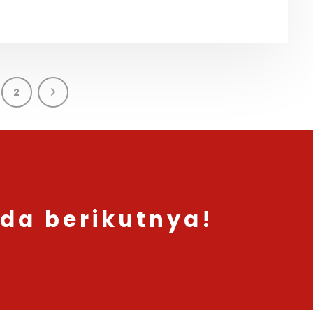
2
nda berikutnya!