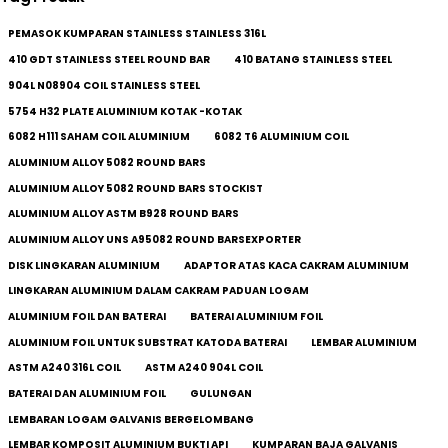
PEMASOK KUMPARAN STAINLESS STAINLESS 316L
410 GDT STAINLESS STEEL ROUND BAR
410 BATANG STAINLESS STEEL
904L N08904 COIL STAINLESS STEEL
5754 H32 PLATE ALUMINIUM KOTAK -KOTAK
6082 H111 SAHAM COIL ALUMINIUM
6082 T6 ALUMINIUM COIL
ALUMINIUM ALLOY 5082 ROUND BARS
ALUMINIUM ALLOY 5082 ROUND BARS STOCKIST
ALUMINIUM ALLOY ASTM B928 ROUND BARS
ALUMINIUM ALLOY UNS A95082 ROUND BARSEXPORTER
DISK LINGKARAN ALUMINIUM
ADAPTOR ATAS KACA CAKRAM ALUMINIUM
LINGKARAN ALUMINIUM DALAM CAKRAM PADUAN LOGAM
ALUMINIUM FOIL DAN BATERAI
BATERAI ALUMINIUM FOIL
ALUMINIUM FOIL UNTUK SUBSTRAT KATODA BATERAI
LEMBAR ALUMINIUM
ASTM A240 316L COIL
ASTM A240 904L COIL
BATERAI DAN ALUMINIUM FOIL
GULUNGAN
LEMBARAN LOGAM GALVANIS BERGELOMBANG
LEMBAR KOMPOSIT ALUMINIUM BUKTI API
KUMPARAN BAJA GALVANIS