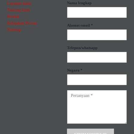
Nama lengkap
Layanan kami
Tentang kami
Produk
Kebijakan Privasi
Alamat email *
Sitemap
Telepon/whatsapp
Negara *