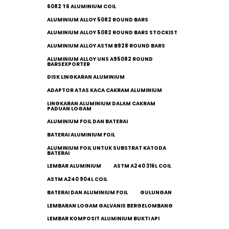
6082 T6 ALUMINIUM COIL
ALUMINIUM ALLOY 5082 ROUND BARS
ALUMINIUM ALLOY 5082 ROUND BARS STOCKIST
ALUMINIUM ALLOY ASTM B928 ROUND BARS
ALUMINIUM ALLOY UNS A95082 ROUND
BARSEXPORTER
DISK LINGKARAN ALUMINIUM
ADAPTOR ATAS KACA CAKRAM ALUMINIUM
LINGKARAN ALUMINIUM DALAM CAKRAM
PADUAN LOGAM
ALUMINIUM FOIL DAN BATERAI
BATERAI ALUMINIUM FOIL
ALUMINIUM FOIL UNTUK SUBSTRAT KATODA
BATERAI
LEMBAR ALUMINIUM
ASTM A240 316L COIL
ASTM A240 904L COIL
BATERAI DAN ALUMINIUM FOIL
GULUNGAN
LEMBARAN LOGAM GALVANIS BERGELOMBANG
LEMBAR KOMPOSIT ALUMINIUM BUKTI API