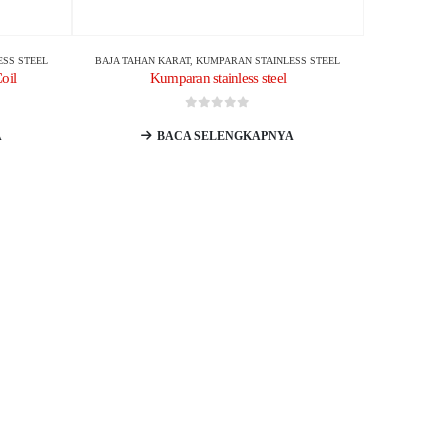
ESS STEEL
BAJA TAHAN KARAT
,
KUMPARAN STAINLESS STEEL
oil
Kumparan stainless steel
0
dari 5
A
BACA SELENGKAPNYA