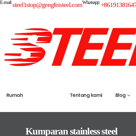
E-mail
Whatsapp
steel1stop@gengfeisteel.com
+8619138164
Rumah
Produk
Tentang kami
Blog
Kumparan stainless steel