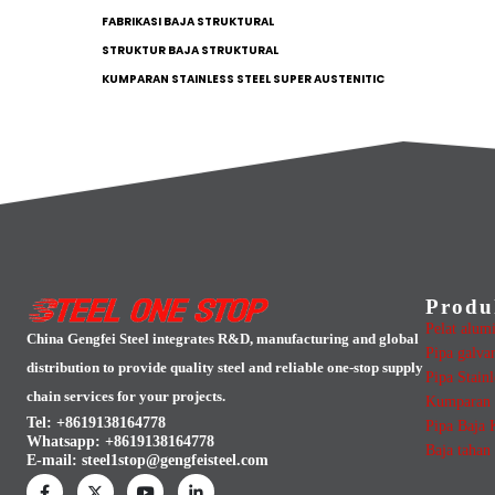
FABRIKASI BAJA STRUKTURAL
STRUKTUR BAJA STRUKTURAL
KUMPARAN STAINLESS STEEL SUPER AUSTENITIC
Produ
Pelat alum
China Gengfei Steel integrates R&D, manufacturing and global
Pipa galva
distribution to provide quality steel and reliable one-stop supply
Pipa Stainl
chain services for your projects.
Kumparan 
Tel: +8619138164778
Pipa Baja 
Whatsapp:
+8619138164778
Baja tahan 
E-mail:
steel1stop@gengfeisteel.com