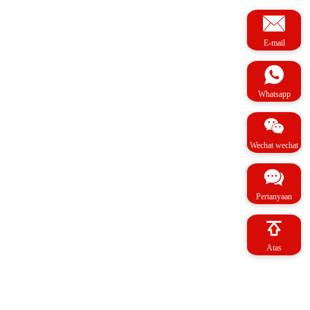
E-mail
Whatsapp
Wechat wechat
Pertanyaan
Atas