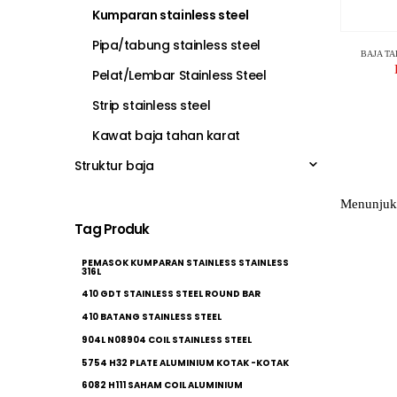
Kumparan stainless steel
Pipa/tabung stainless steel
BAJA T
Pelat/Lembar Stainless Steel
Strip stainless steel
Kawat baja tahan karat
Struktur baja
Menunjuk
Tag Produk
PEMASOK KUMPARAN STAINLESS STAINLESS
316L
410 GDT STAINLESS STEEL ROUND BAR
410 BATANG STAINLESS STEEL
904L N08904 COIL STAINLESS STEEL
5754 H32 PLATE ALUMINIUM KOTAK -KOTAK
6082 H111 SAHAM COIL ALUMINIUM