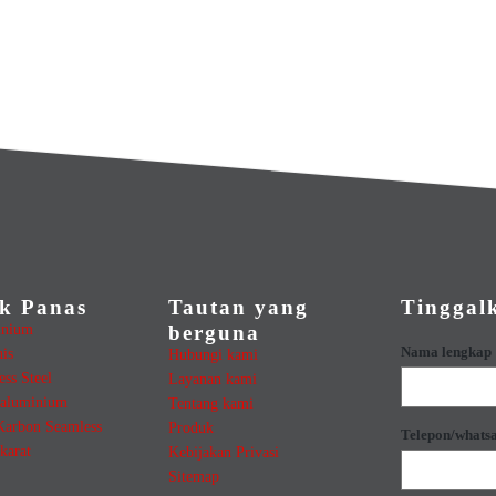
k Panas
Tautan yang
Tinggal
inium
berguna
Nama lengkap
nis
Hubungi kami
ess Steel
Layanan kami
aluminium
Tentang kami
Karbon Seamless
Produk
Telepon/whats
karat
Kebijakan Privasi
Sitemap