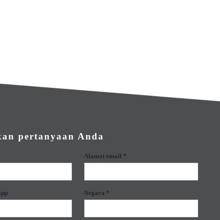
kan pertanyaan Anda
Alamat email *
app
Negara *