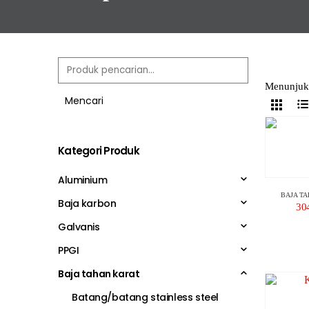
Menunjukk
Mencari
Kategori Produk
Aluminium
BAJA T
Baja karbon
304
Galvanis
PPGI
Baja tahan karat
Batang/batang stainless steel