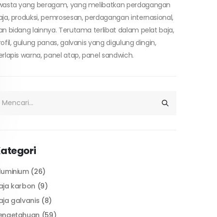
wasta yang beragam, yang melibatkan perdagangan
aja, produksi, pemrosesan, perdagangan internasional,
an bidang lainnya. Terutama terlibat dalam pelat baja,
rofil, gulung panas, galvanis yang digulung dingin,
erlapis warna, panel atap, panel sandwich.
ategori
luminium
(26)
aja karbon
(9)
aja galvanis
(8)
engetahuan
(59)