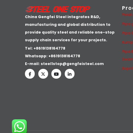
Pro
Pelat
China Gengfei Steel integrates R&D,
Pipa 
manufacturing and global distribution to
provide quality steel and reliable one-stop
Pipa 
supply chain services for your projects.
Kump
Tel: +8619138164778
Pipa 
Whatsapp:
+8619138164778
Seam
E-mail:
steel1stop@gengfeisteel.com
Baja 