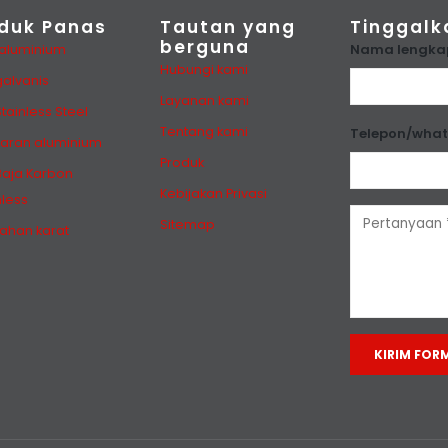
duk Panas
Tautan yang
Tinggalk
berguna
Nama lengka
 aluminium
Hubungi kami
galvanis
Layanan kami
Stainless Steel
Tentang kami
Telepon/wha
aran aluminium
Produk
Baja Karbon
Kebijakan Privasi
less
Sitemap
tahan karat
Alternative: