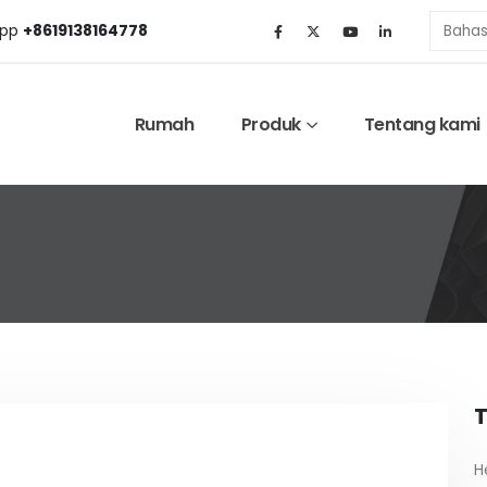
pp
+8619138164778
Rumah
Produk
Tentang kami
T
H