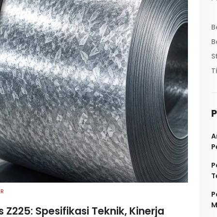
B
B
S
T
P
A
P
P
T
AR
P
M
225: Spesifikasi Teknik, Kinerja