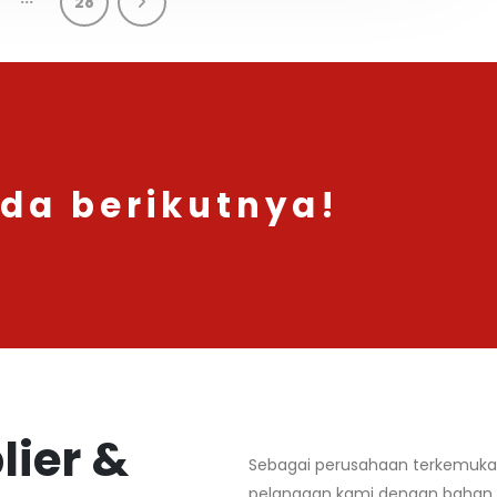
28
nda berikutnya!
lier &
Sebagai perusahaan terkemuka 
pelanggan kami dengan bahan ba