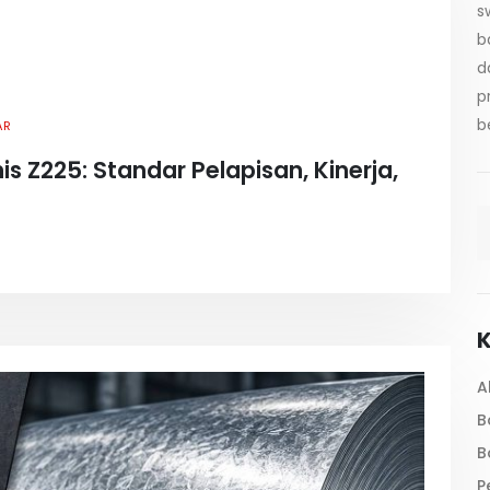
s
b
d
p
b
AR
s Z225: Standar Pelapisan, Kinerja,
K
A
B
B
P