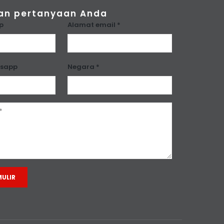
an pertanyaan Anda
p
Alamat email *
tsapp
Negara *