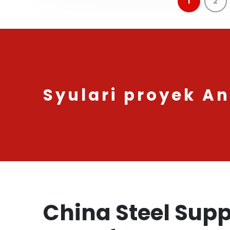
1
2
Syulari proyek A
China Steel Supp