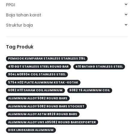
PPGI
Baja tahan karat
Struktur baja
Tag Produk
PEMASOK KUMPARAN STAINLESS STAINLESS 316L
410 GDT STAINLESS STEEL ROUND BAR
410 BATANG STAINLESS STEEL
904L N08904 COIL STAINLESS STEEL
5754 H32 PLATE ALUMINIUM KOTAK -KOTAK
6082 H111 SAHAM COIL ALUMINIUM
6082 T6 ALUMINIUM COIL
ALUMINIUM ALLOY 5082 ROUND BARS
ALUMINIUM ALLOY 5082 ROUND BARS STOCKIST
ALUMINIUM ALLOY ASTM B928 ROUND BARS
ALUMINIUM ALLOY UNS A95082 ROUND BARSEXPORTER
DISK LINGKARAN ALUMINIUM