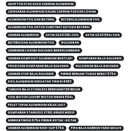
ADAPTOR ATAS KACA CAKRAM ALUMINIUM
LINGKARAN ALUMINIUM DALAM CAKRAM PADUAN LOGAM
ALUMINIUM FOIL DAN BATERAI
BATERAI ALUMINIUM FOIL
ALUMINIUM FOIL UNTUK SUBSTRAT KATODA BATERAI
LEMBAR ALUMINIUM
ASTM A240 316L COIL
ASTM A240 904L COIL
BATERAI DAN ALUMINIUM FOIL
GULUNGAN
LEMBARAN LOGAM GALVANIS BERGELOMBANG
LEMBAR KOMPOSIT ALUMINIUM BUKTI API
KUMPARAN BAJA GALVANIS
PRODUSEN KUMPARAN BAJA GALVANIS
GULUNGAN BAJA GALVANIS
LEMBAR ATAP BAJA GALVANIS
PIRING BERLIAN TUGAS BERAT 5754
KOIL ALUMINIUM KEKUATAN TINGGI 6082
TABUNG BAJA STAINLESS BERDIAMETER BESAR
COIL WATCH LUXURY WATCH GRADE 904L
PELAT TAPAK ALUMINIUM KELAS LAUT
KUMPARAN STAINLESS STEEL GRADE MEDIS
MIRROR FINISH 5754 PIRING KOTAK -KOTAK
LEMBAR ALUMINIUM NON-SLIP 5754
PIPA BAJA KARBON YANG MULUS