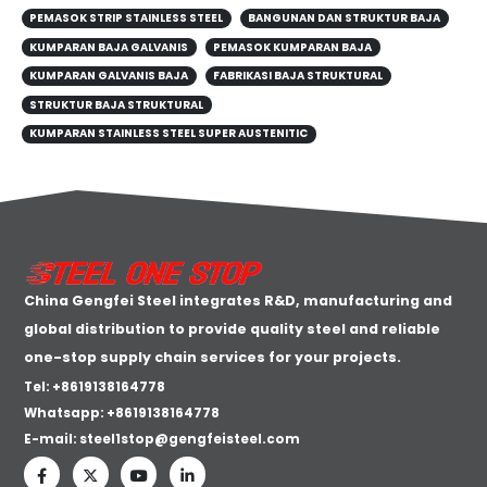
PEMASOK STRIP STAINLESS STEEL
BANGUNAN DAN STRUKTUR BAJA
KUMPARAN BAJA GALVANIS
PEMASOK KUMPARAN BAJA
KUMPARAN GALVANIS BAJA
FABRIKASI BAJA STRUKTURAL
STRUKTUR BAJA STRUKTURAL
KUMPARAN STAINLESS STEEL SUPER AUSTENITIC
China Gengfei Steel integrates R&D, manufacturing and
global distribution to provide quality steel and reliable
one-stop supply chain services for your projects.
Tel: +8619138164778
Whatsapp:
+8619138164778
E-mail:
steel1stop@gengfeisteel.com