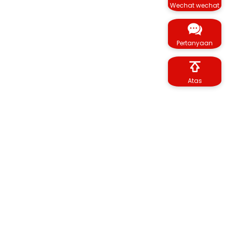
Wechat wechat
Pertanyaan
Atas