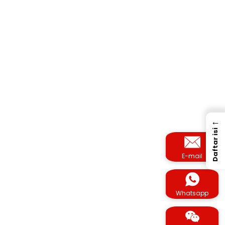
←
Daftar isi
E-mail
Whatsapp