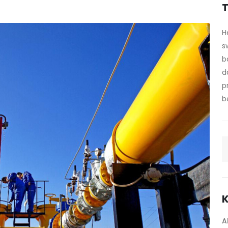
T
H
s
b
d
p
b
K
A