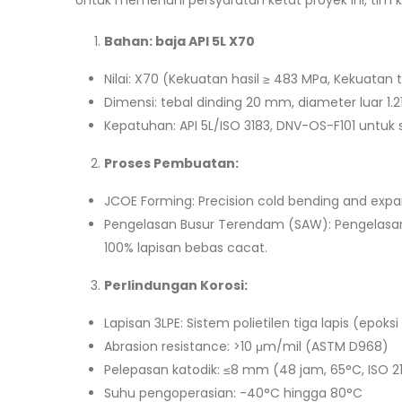
Untuk memenuhi persyaratan ketat proyek ini, tim
Bahan: baja API 5L X70
Nilai: X70 (Kekuatan hasil ≥ 483 MPa, Kekuatan 
Dimensi: tebal dinding 20 mm, diameter luar 1
Kepatuhan: API 5L/ISO 3183, DNV-OS-F101 untuk 
Proses Pembuatan:
JCOE Forming: Precision cold bending and expan
Pengelasan Busur Terendam (SAW): Pengelasan
100% lapisan bebas cacat.
Perlindungan Korosi:
Lapisan 3LPE: Sistem polietilen tiga lapis (epoks
Abrasion resistance: >10 μm/mil (ASTM D968)
Pelepasan katodik: ≤8 mm (48 jam, 65°C, ISO 2
Suhu pengoperasian: -40°C hingga 80°C