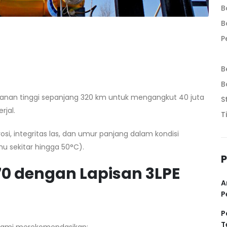
B
B
P
B
B
kanan tinggi sepanjang 320 km untuk mengangkut 40 juta
S
rjal.
T
si, integritas las, dan umur panjang dalam kondisi
u sekitar hingga 50°C).
P
70 dengan Lapisan 3LPE
A
P
P
T