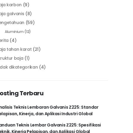
aja karbon
(9)
aja galvanis
(8)
engetahuan
(59)
Aluminium
(12)
erita
(4)
aja tahan karat
(21)
truktur baja
(1)
idak dikategorikan
(4)
osting Terbaru
nalisis Teknis Lembaran Galvanis Z225: Standar
elapisan, Kinerja, dan Aplikasi Industri Global
anduan Teknis Lembar Galvanis Z225: Spesifikasi
eknik, Kinerja Pelapisan, dan Aplikasi Global