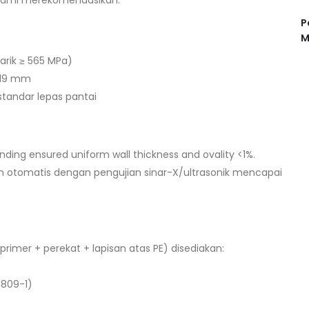
 kami merekomendasikan:
P
M
tarik ≥ 565 MPa)
.219 mm
standar lepas pantai
ding ensured uniform wall thickness and ovality <1%.
 otomatis dengan pengujian sinar-X/ultrasonik mencapai
i primer + perekat + lapisan atas PE) disediakan:
1809-1)