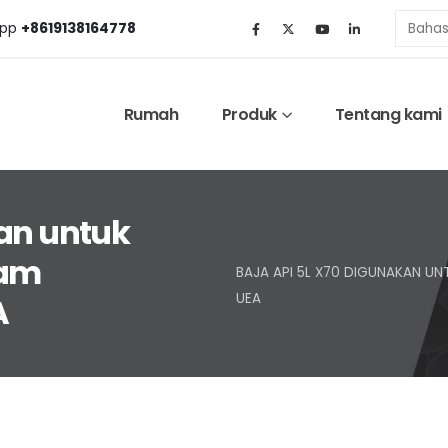
pp
+8619138164778
Rumah
Produk
Tentang kami
kan untuk
lam
BAJA API 5L X70 DIGUNAKAN UN
UEA
A