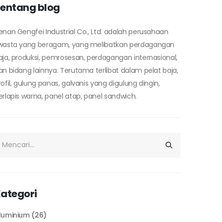
entang blog
enan Gengfei Industrial Co., Ltd. adalah perusahaan
wasta yang beragam, yang melibatkan perdagangan
aja, produksi, pemrosesan, perdagangan internasional,
an bidang lainnya. Terutama terlibat dalam pelat baja,
rofil, gulung panas, galvanis yang digulung dingin,
erlapis warna, panel atap, panel sandwich.
ategori
luminium
(26)