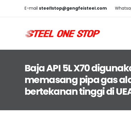
E-mail
steel1stop@gengfeisteel.com
Whatsa
Baja API 5L X70 diguna
memasang pipa gas a
bertekanan tinggi di UE