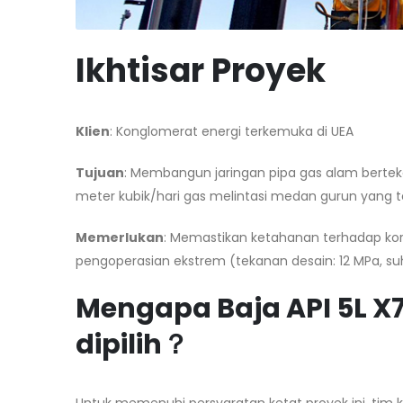
Ikhtisar Proyek
Klien
: Konglomerat energi terkemuka di UEA
Tujuan
: Membangun jaringan pipa gas alam berte
meter kubik/hari gas melintasi medan gurun yang te
Memerlukan
: Memastikan ketahanan terhadap koro
pengoperasian ekstrem (tekanan desain: 12 MPa, suh
Mengapa Baja API 5L X
dipilih
？