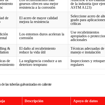
brimiento
gruesos ofrecen una mejor
de la industria (por eje
nc
resistencia a la corrosión
ASTM A123)
Seleccione acero de alt
dad de
El acero de mayor calidad
grado para aplicacione
o
mejora la resistencia
críticas
Use recubrimientos
ición
Los entornos duros aceleran la
apropiados o proteccio
ental
corrosión
adicionales
ling &
El daño al recubrimiento
Técnicas adecuadas de
llation
reduce la vida útil
manejo e instalación
icas de
La negligencia conduce a un
Inspecciones y retoque
enimiento
deterioro temprano
regulares
 de las tuberías galvanizadas en caliente
aja
Descripción
Apoyo de datos