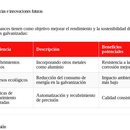
ias e innovaciones futuras
ances tienen como objetivo mejorar el rendimiento y la sostenibilidad d
as galvanizadas:
Beneficios
encia
Descripción
potenciales
brimientos
Incorporando otros metales
Resistencia a la
dos
como aluminio
corrosión mejo
Reducción del consumo de
Impacto ambien
esos ecológicos
energía en la galvanización
más bajo
icas de
Automatización y recubrimiento
brimiento
Calidad consist
de precisión
radas
sión