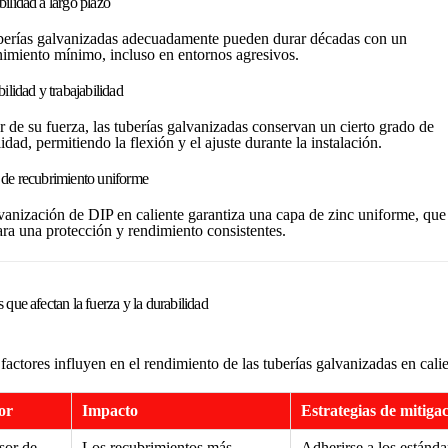
bilidad a largo plazo
berías galvanizadas adecuadamente pueden durar décadas con un
imiento mínimo, incluso en entornos agresivos.
bilidad y trabajabilidad
r de su fuerza, las tuberías galvanizadas conservan un cierto grado de
lidad, permitiendo la flexión y el ajuste durante la instalación.
 de recubrimiento uniforme
vanización de DIP en caliente garantiza una capa de zinc uniforme, que
ara una protección y rendimiento consistentes.
 que afectan la fuerza y ​​la durabilidad
factores influyen en el rendimiento de las tuberías galvanizadas en calie
or
Impacto
Estrategias de mitiga
sor de
Los recubrimientos más
Adherirse a los estánda