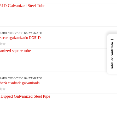
5
IZADO
,
TUBO/TUBO GALVANIZADO
e acero galvanizado DX51D
←
Tabla de contenido
5
IZADO
,
TUBO/TUBO GALVANIZADO
bería cuadrada galvanizada
5