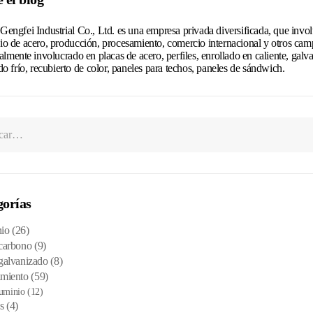
engfei Industrial Co., Ltd. es una empresa privada diversificada, que invo
o de acero, producción, procesamiento, comercio internacional y otros cam
almente involucrado en placas de acero, perfiles, enrollado en caliente, galv
do frío, recubierto de color, paneles para techos, paneles de sándwich.
gorías
io
(26)
carbono
(9)
galvanizado
(8)
miento
(59)
uminio
(12)
s
(4)