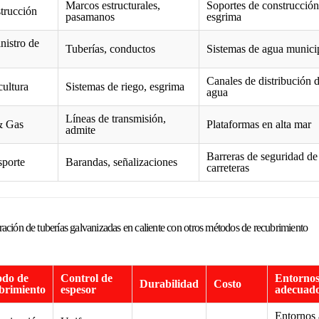
Marcos estructurales,
Soportes de construcción
trucción
pasamanos
esgrima
nistro de
Tuberías, conductos
Sistemas de agua munici
Canales de distribución 
cultura
Sistemas de riego, esgrima
agua
Líneas de transmisión,
& Gas
Plataformas en alta mar
admite
Barreras de seguridad de
sporte
Barandas, señalizaciones
carreteras
ción de tuberías galvanizadas en caliente con otros métodos de recubrimiento
do de
Control de
Entorno
Durabilidad
Costo
brimiento
espesor
adecuad
Entornos 