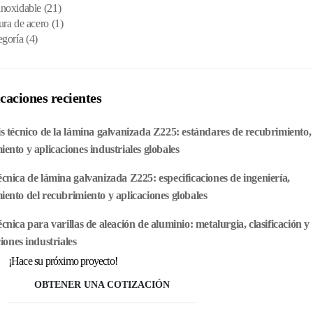
inoxidable
(21)
ura de acero
(1)
egoría
(4)
caciones recientes
is técnico de la lámina galvanizada Z225: estándares de recubrimiento,
iento y aplicaciones industriales globales
écnica de lámina galvanizada Z225: especificaciones de ingeniería,
iento del recubrimiento y aplicaciones globales
cnica para varillas de aleación de aluminio: metalurgia, clasificación y
iones industriales
¡Hace su próximo proyecto!
OBTENER UNA COTIZACIÓN