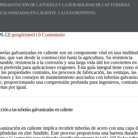
PRESENTACIÓN DE LA FUERZA Y ​​LA DURABILIDAD DE LAS TUBERÍAS
GALVANIZADAS EN CALIENTE: LA GUÍA DEFINITIVA
09-12
gengfeisteel
0 Comentario
berías galvanizadas en caliente son un componente vital en una multitu
ias, que van desde la construcción hasta la agricultura. Su resistencia
rable, resistencia a la corrosión y una larga vida útil los convierten en
n preferida para aplicaciones exigentes. Esta guía integral tiene como o
 las propiedades centrales, los procesos de fabricación, las ventajas, las
ciones y los consejos de mantenimiento asociados con tuberías galvaniz
te, proporcionando una comprensión profunda para ingenieros, contratis
stas por igual.
ción a las tuberías galvanizadas en caliente
vanización en caliente implica recubrir tuberías de acero con una capa d
iéndolas en zinc fundido. Este proceso proporciona una barrera durade
nte a la corrosión que extiende significativamente la vida útil de las tube