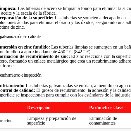
impieza:
Las tuberías de acero se limpian a fondo para eliminar la suci
 aceite y la escala de la fábrica.
reparación de la superficie:
Las tuberías se someten a decapado en
oluciones ácidas para eliminar el óxido y los óxidos, asegurando una ad
ptima de zinc.
 galvanización en caliente
nmersión en zinc fundido:
Las tuberías limpias se sumergen en un ba
inc fundido a aproximadamente 450 ° C (842 ° F).
ormación de recubrimiento de zinc:
El zinc reacciona con la superfic
cero, formando un enlace metalúrgico que crea un recubrimiento adhere
niforme.
 enfriamiento e inspección
nfriamiento:
Las tuberías galvanizadas se enfrían, a menudo en agua o 
ontrol de calidad:
El grosor de recubrimiento, la adhesión y la calidad
uperficie se inspeccionan para cumplir con los estándares de la industria
Descripción
Parámetros clave
Limpieza y preparación de
Eliminación de
aración
superficie
contaminantes