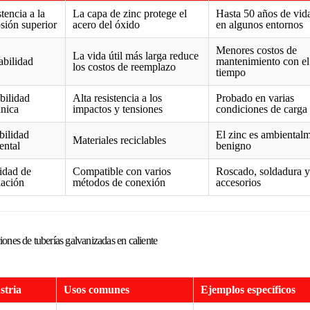
tencia a la
La capa de zinc protege el
Hasta 50 años de vida
sión superior
acero del óxido
en algunos entornos
Menores costos de
La vida útil más larga reduce
abilidad
mantenimiento con el
los costos de reemplazo
tiempo
bilidad
Alta resistencia a los
Probado en varias
nica
impactos y tensiones
condiciones de carga
ilidad
El zinc es ambiental
Materiales reciclables
ental
benigno
idad de
Compatible con varios
Roscado, soldadura y
lación
métodos de conexión
accesorios
iones de tuberías galvanizadas en caliente
stria
Usos comunes
Ejemplos específicos