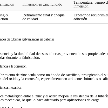
Temperatura, tiempo d
anización
Inmersión en zinc fundido
inmersión
ing &
Refriamiento final y cheque
Espesor de recubrimie
ction
de calidad
adhesión
ades de tuberías galvanizadas en caliente
stencia y la durabilidad de estas tuberías provienen de sus propiedades 
das durante la fabricación.
tencia a la corrosión
ubrimiento de zinc actúa como un ánodo de sacrificio, protegiendo el sus
ro del óxido y la corrosión, especialmente en ambientes húmedos o sali
stencia mecánica
ce metalúrgico entre el zinc y el acero mejora la resistencia de la tubería
nes mecánicas, lo que lo hace adecuado para aplicaciones de carga.