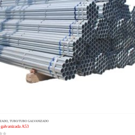
IZADO
,
TUBO/TUBO GALVANIZADO
 galvanizada A53