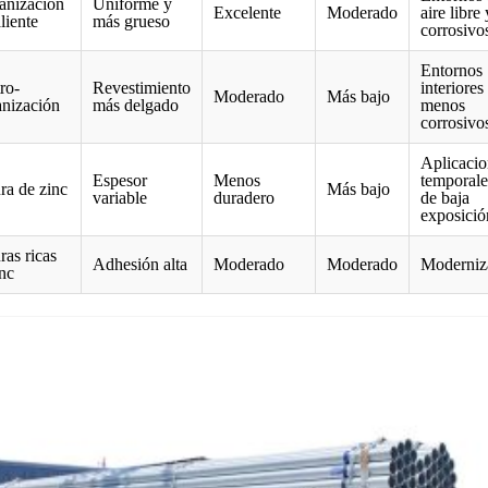
anización
Uniforme y
Excelente
Moderado
aire libre 
liente
más grueso
corrosivo
Entornos
ro-
Revestimiento
interiores
Moderado
Más bajo
anización
más delgado
menos
corrosivo
Aplicacio
Espesor
Menos
temporale
ra de zinc
Más bajo
variable
duradero
de baja
exposició
ras ricas
Adhesión alta
Moderado
Moderado
Moderniz
nc