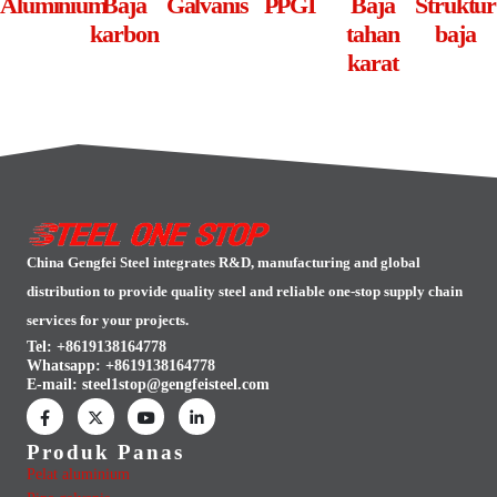
Aluminium
Baja
Galvanis
PPGI
Baja
Struktur
karbon
tahan
baja
karat
China Gengfei Steel integrates R&D, manufacturing and global
distribution to provide quality steel and reliable one-stop supply chain
services for your projects.
Tel: +8619138164778
Whatsapp:
+8619138164778
E-mail:
steel1stop@gengfeisteel.com
Produk Panas
Pelat aluminium