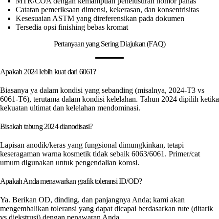
MTR/COA dengan kemampuan penelusuran nomor panas
Catatan pemeriksaan dimensi, kekerasan, dan konsentrisitas
Kesesuaian ASTM yang direferensikan pada dokumen
Tersedia opsi finishing bebas kromat
Pertanyaan yang Sering Diajukan (FAQ)
Apakah 2024 lebih kuat dari 6061?
Biasanya ya dalam kondisi yang sebanding (misalnya, 2024-T3 vs
6061-T6), terutama dalam kondisi kelelahan. Tahun 2024 dipilih ketika
kekuatan ultimat dan kelelahan mendominasi.
Bisakah tabung 2024 dianodisasi?
Lapisan anodik/keras yang fungsional dimungkinkan, tetapi
keseragaman warna kosmetik tidak sebaik 6063/6061. Primer/cat
umum digunakan untuk pengendalian korosi.
Apakah Anda menawarkan grafik toleransi ID/OD?
Ya. Berikan OD, dinding, dan panjangnya Anda; kami akan
mengembalikan toleransi yang dapat dicapai berdasarkan rute (ditarik
vs diekstrusi) dengan penawaran Anda.