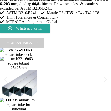
6–203 mm
, dinding
00,8–10mm
. Drawn seamless & seamless
extruded per ASTM B210/B241.
ASTM B210/B241
Marah: T3 / T351 / T4 / T42 / T81
Tight Tolerances & Concentricity
MTR/COA · Pengiriman Global
Whatsapp kami
DAPATKAN HARGA