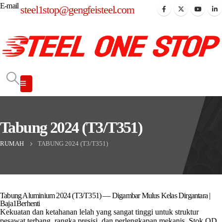
E-mail
steel1stop@gengfeisteel.com
Tabung 2024 (T3/T351)
RUMAH
TABUNG 2024 (T3/T351)
Tabung Aluminium 2024 (T3/T351) — Digambar Mulus Kelas Dirgantara |
Baja1Berhenti
Kekuatan dan ketahanan lelah yang sangat tinggi untuk struktur
pesawat terbang, rangka presisi, dan perlengkapan mekanis. Stok OD