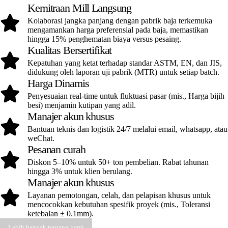
Kemitraan Mill Langsung
Kolaborasi jangka panjang dengan pabrik baja terkemuka
mengamankan harga preferensial pada baja, memastikan
hingga 15% penghematan biaya versus pesaing.
Kualitas Bersertifikat
Kepatuhan yang ketat terhadap standar ASTM, EN, dan JIS,
didukung oleh laporan uji pabrik (MTR) untuk setiap batch.
Harga Dinamis
Penyesuaian real-time untuk fluktuasi pasar (mis., Harga bijih
besi) menjamin kutipan yang adil.
Manajer akun khusus
Bantuan teknis dan logistik 24/7 melalui email, whatsapp, atau
weChat.
Pesanan curah
Diskon 5–10% untuk 50+ ton pembelian. Rabat tahunan
hingga 3% untuk klien berulang.
Manajer akun khusus
Layanan pemotongan, celah, dan pelapisan khusus untuk
mencocokkan kebutuhan spesifik proyek (mis., Toleransi
ketebalan ± 0.1mm).
Lebih banyak tentang kami