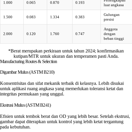
Perlengkapan
1.000
0.065
0.870
0.193
luar angkasa
Gulungan
1.500
0.083
1.334
0.383
presisi
Anggota
2.000
0.120
1.760
0.747
dengan
beban tinggi
*Berat merupakan perkiraan untuk tahun 2024; konfirmasikan
kutipan/MTR untuk ukuran dan temperamen pasti Anda.
Manufacturing Routes & Selection
Digambar Mulus (ASTM B210)
Konsentrisitas dan sifat mekanik terbaik di kelasnya. Lebih disukai
untuk aplikasi ruang angkasa yang memerlukan toleransi ketat dan
integritas permukaan yang unggul.
Ekstrusi Mulus (ASTM B241)
Efisien untuk tembok berat dan OD yang lebih besar. Setelah ekstrusi,
gambar dapat diterapkan untuk kontrol yang lebih ketat tergantung
pada kebutuhan.