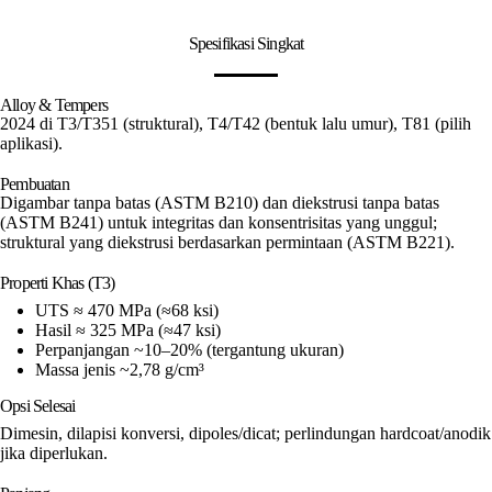
Spesifikasi Singkat
Alloy & Tempers
2024 di T3/T351 (struktural), T4/T42 (bentuk lalu umur), T81 (pilih
aplikasi).
Pembuatan
Digambar tanpa batas (ASTM B210) dan diekstrusi tanpa batas
(ASTM B241) untuk integritas dan konsentrisitas yang unggul;
struktural yang diekstrusi berdasarkan permintaan (ASTM B221).
Properti Khas (T3)
UTS ≈ 470 MPa (≈68 ksi)
Hasil ≈ 325 MPa (≈47 ksi)
Perpanjangan ~10–20% (tergantung ukuran)
Massa jenis ~2,78 g/cm³
Opsi Selesai
Dimesin, dilapisi konversi, dipoles/dicat; perlindungan hardcoat/anodik
jika diperlukan.