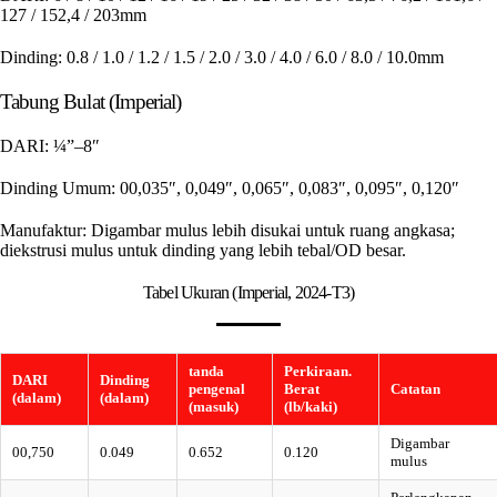
127 / 152,4 / 203mm
Dinding:
0.8 / 1.0 / 1.2 / 1.5 / 2.0 / 3.0 / 4.0 / 6.0 / 8.0 / 10.0mm
Tabung Bulat (Imperial)
DARI:
¼”–8″
Dinding Umum:
00,035″, 0,049″, 0,065″, 0,083″, 0,095″, 0,120″
Manufaktur:
Digambar mulus lebih disukai untuk ruang angkasa;
diekstrusi mulus untuk dinding yang lebih tebal/OD besar.
Tabel Ukuran (Imperial, 2024-T3)
tanda
Perkiraan.
DARI
Dinding
pengenal
Berat
Catatan
(dalam)
(dalam)
(masuk)
(lb/kaki)
Digambar
00,750
0.049
0.652
0.120
mulus