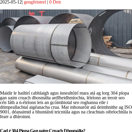
2025-05-12
gengfeisteel
0 Deir
Maidir le hailtirí cabhlaigh agus innealtóirí mara atá ag lorg 304 píopa
gan uaim cruach dhosmálta ardfheidhmíochta, léiríonn an treoir seo
cén fáth a n-éiríonn leis an gcóimhiotal seo roghanna eile i
dtimpeallachtaí aigéanacha crua. Mar mhonaróir atá deimhnithe ag ISO
9001, déanaimid a bhuntáistí teicniúla agus na cleachtais oibríochtúla is
fearr a dhíroinnt.
Cad é 304 Píopa Gan uaim Cruach Dhosmálta?