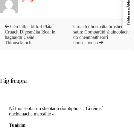
Tábla na nÁbhar
Cén fáth a bhfuil Plátaí
Cruach dhosmálta brushed vs
Cruach Dhosmálta Ideal le
satin: Comparáid shaineolach
haghaidh Úsáid
do cheannaitheoirí
Thionsclaíoch
tionsclaíocha
Fág freagra
Ní fhoilseofar do sheoladh ríomhphoist.
Tá réimsí
riachtanacha marcáilte
-
Tuairim
-