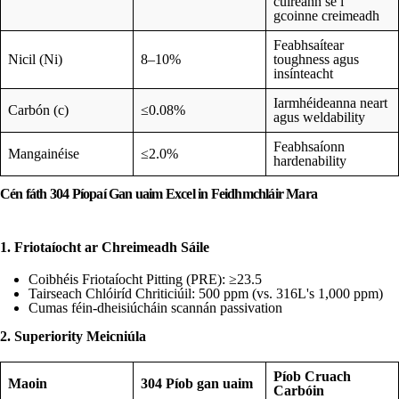
cuireann sé i
gcoinne creimeadh
Feabhsaítear
Nicil (Ni)
8–10%
toughness agus
insínteacht
Iarmhéideanna neart
Carbón (c)
≤0.08%
agus weldability
Feabhsaíonn
Mangainéise
≤2.0%
hardenability
Cén fáth 304 Píopaí Gan uaim Excel in Feidhmchláir Mara
1. Friotaíocht ar Chreimeadh Sáile
Coibhéis Friotaíocht Pitting (PRE): ≥23.5
Tairseach Chlóiríd Chriticiúil: 500 ppm (vs. 316L's 1,000 ppm)
Cumas féin-dheisiúcháin scannán passivation
2. Superiority Meicniúla
Píob Cruach
Maoin
304 Píob gan uaim
Carbóin