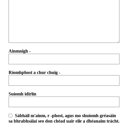
Ainmnigh
-
Ríomhphost a chur chuig
-
Suíomh idirlín
Sábháil m'ainm, r -phost, agus mo shuíomh gréasáin
sa bhrabhsálaí seo don chéad uair eile a dhéanaim trácht.