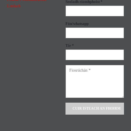
Seoladh ríomhphoist *
Lonlach
Fón/whatsapp
Tír *