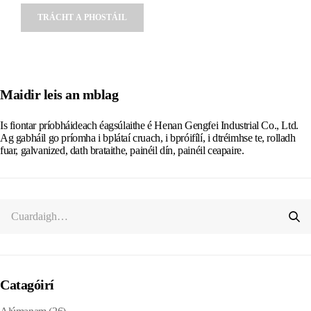
Alternative:
Maidir leis an mblag
Is fiontar príobháideach éagsúlaithe é Henan Gengfei Industrial Co., Ltd.
Ag gabháil go príomha i bplátaí cruach, i bpróifílí, i dtréimhse te, rolladh
fuar, galvanized, dath brataithe, painéil dín, painéil ceapaire.
Catagóirí