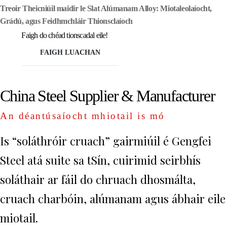
Treoir Theicniúil maidir le Slat Alúmanam Alloy: Miotaleolaíocht,
Grádú, agus Feidhmchláir Thionsclaíoch
Faigh do chéad tionscadal eile!
FAIGH LUACHAN
China Steel Supplier & Manufacturer
An déantúsaíocht mhiotail is mó
Is “soláthróir cruach” gairmiúil é Gengfei
Steel atá suite sa tSín, cuirimid seirbhís
soláthair ar fáil do chruach dhosmálta,
cruach charbóin, alúmanam agus ábhair eile
miotail.