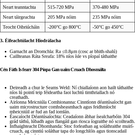
Neart teanntachta
515-720 MPa
370-480 MPa
Neart táirgeachta
205 MPa nóim
235 MPa nóim
Teocht Oibriúcháin
-200°C go 800°C
-50°C go 450°C
3. Éifeachtúlacht Hiodrálacha
Garnacht an Dromchla: Ra ≤0.8μm (cosc ar bhith-shalú)
Caillteanas Ráta Sreafa: 18% níos ísle vs píopaí táthaithe
Cén Fáth Is fearr 304 Píopa Gan uaim Cruach Dhosmálta
Deireadh a chur le Seams Weld: Ní chiallaíonn aon hailt táthaithe
níos lú pointí teip féideartha faoi luchtú timthriallach nó
creathadh.
Airíonna Meicniúla Comhionanna: Cinntíonn déantúsaíocht gan
uaim microstructure comhsheasmhach agus feidhmíocht
mheicniúil ar fud an fad iomlán.
Éascaíocht Déantúsaíochta: Ceadaíonn ábhar ísealcharbóin 304
grád táthú, lúbadh agus flangáil gan riosca íograithe nó scoilteadh.
Infhaighteacht Dhomhanda: Stoc forleathan ag soláthraithe muirí-
cruach, ag cinntiú soláthar tapa do longchlóis agus tionscadail