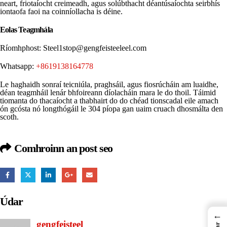
neart, friotaíocht creimeadh, agus solúbthacht déantúsaíochta seirbhís
iontaofa faoi na coinníollacha is déine.
Eolas Teagmhála
Ríomhphost:
Steel1stop@gengfeisteeleel.com
Whatsapp:
+8619138164778
Le haghaidh sonraí teicniúla, praghsáil, agus fiosrúcháin am luaidhe,
déan teagmháil lenár bhfoireann díolacháin mara le do thoil. Táimid
tiomanta do thacaíocht a thabhairt do do chéad tionscadal eile amach
ón gcósta nó longthógáil le 304 píopa gan uaim cruach dhosmálta den
scoth.
Comhroinn an post seo
Údar
←
gengfeisteel