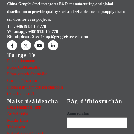
China Gengfei Steel integrates R&D, manufacturing and global
distribution to provide quality steel and reliable one-stop supply chain
services for your projects.
Teil: +8619138164778
Whatsapp:
+8619138164778
Ríomhphost:
Steel1stop@gengfeisteeleel.com
Táirge Te
Pláta alúmanaim
Píopa Galbhánaithe
Píopa cruach dhosmálta
Corna alúmanaim
Píopaí gan uaim cruach charbóin
Cruach dhosmálta
Naisc úsáideacha
Fág d’fhiosrúchán
Déan teagmháil linn
Ainm iomlán
Ár Seirbhísí
Maidir Linn
Táirgeacht
Polasaí Príobháideachta