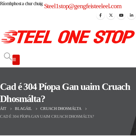
Ríomhphost a chur chuig
Steel1stop@gengfeisteeleel.com
Cad é 304 Píopa Gan uaim Cruach
Dhosmálta?
ÁIT
BLAGÁIL
CRUACH DHOSMÁLTA
CAD É 304 PÍOPA GAN UAIM CRUACH DHOSMÁLTA?