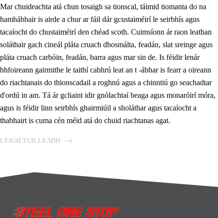
Mar chuideachta atá chun tosaigh sa tionscal, táimid tiomanta do na
hamhábhair is airde a chur ar fáil dár gcustaiméirí le seirbhís agus
tacaíocht do chustaiméirí den chéad scoth. Cuimsíonn ár raon leathan
soláthair gach cineál pláta cruach dhosmálta, feadán, slat sreinge agus
pláta cruach carbóin, feadán, barra agus mar sin de. Is féidir lenár
bhfoireann gairmithe le taithí cabhrú leat an t -ábhar is fearr a oireann
do riachtanais do thionscadail a roghnú agus a chinntiú go seachadtar
d'ordú in am. Tá ár gcliaint idir gnólachtaí beaga agus monaróirí móra,
agus is féidir linn seirbhís ghairmiúil a sholáthar agus tacaíocht a
thabhairt is cuma cén méid atá do chuid riachtanas agat.
LÉIGH TUILLEADH