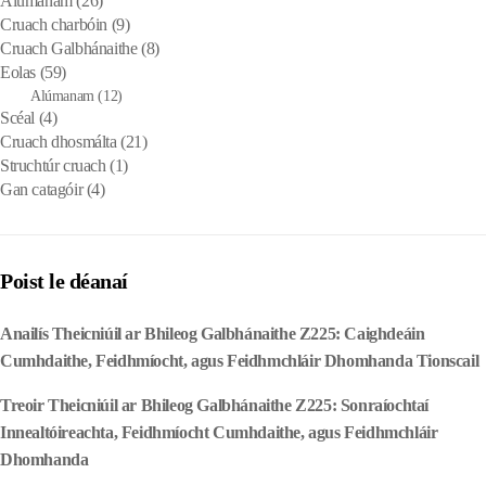
Alúmanam
(26)
Cruach charbóin
(9)
Cruach Galbhánaithe
(8)
Eolas
(59)
Alúmanam
(12)
Scéal
(4)
Cruach dhosmálta
(21)
Struchtúr cruach
(1)
Gan catagóir
(4)
Poist le déanaí
Anailís Theicniúil ar Bhileog Galbhánaithe Z225: Caighdeáin
Cumhdaithe, Feidhmíocht, agus Feidhmchláir Dhomhanda Tionscail
Treoir Theicniúil ar Bhileog Galbhánaithe Z225: Sonraíochtaí
Innealtóireachta, Feidhmíocht Cumhdaithe, agus Feidhmchláir
Dhomhanda