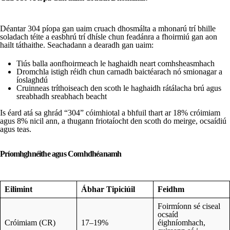
Déantar 304 píopa gan uaim cruach dhosmálta a mhonarú trí bhille
soladach téite a easbhrú trí dhísle chun feadánra a fhoirmiú gan aon
hailt táthaithe. Seachadann a dearadh gan uaim:
Tiús balla aonfhoirmeach le haghaidh neart comhsheasmhach
Dromchla istigh réidh chun carnadh baictéarach nó smionagar a
íoslaghdú
Cruinneas tríthoiseach den scoth le haghaidh rátálacha brú agus
sreabhadh sreabhach beacht
Is éard atá sa ghrád “304” cóimhiotal a bhfuil thart ar 18% cróimiam
agus 8% nicil ann, a thugann friotaíocht den scoth do meirge, ocsaídiú
agus teas.
Príomhghnéithe agus Comhdhéanamh
Eilimint
Ábhar Tipiciúil
Feidhm
Foirmíonn sé ciseal
ocsaíd
Cróimiam (CR)
17–19%
éighníomhach,