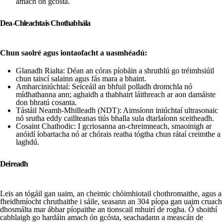
amach ón gcósta.
Dea-Chleachtais Chothabhála
Chun saolré agus iontaofacht a uasmhéadú:
Glanadh Rialta: Déan an córas píobáin a shruthlú go tréimhsiúil
chun taiscí salainn agus fás mara a bhaint.
Amharciniúchtaí: Seiceáil an bhfuil polladh dromchla nó
mídhathanna ann; aghaidh a thabhairt láithreach ar aon damáiste
don bhratú cosanta.
Tástáil Neamh-Mhilleadh (NDT): Aimsíonn iniúchtaí ultrasonaic
nó srutha eddy caillteanas tiús bhalla sula dtarlaíonn sceitheadh.
Cosaint Chathodic: I gcriosanna an-chreimneach, smaoinigh ar
anóidí íobartacha nó ar chórais reatha tógtha chun rátaí creimthe a
laghdú.
Deireadh
Leis an tógáil gan uaim, an cheimic chóimhiotail chothromaithe, agus a
fheidhmíocht chruthaithe i sáile, seasann an 304 píopa gan uaim cruach
dhosmálta mar ábhar píopaithe an tionscail mhuirí de rogha. Ó shoithí
cabhlaigh go hardáin amach ón gcósta, seachadann a meascán de