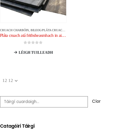
CRUACH CHARBÓIN
,
BILEOG/PLÁTA CRUACH CHARBÓIN
Pláta cruach atá frithsheasmhach in aimsir
0
As 5
LÉIGH TUILLEADH
Cíor
Catagóirí Táirgí