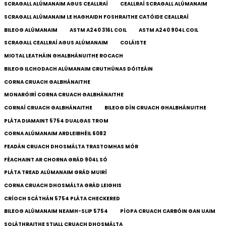
SCRAGALL ALÚMANAIM AGUS CEALLRAÍ
CEALLRAÍ SCRAGALL ALÚMANAIM
SCRAGALL ALÚMANAIM LE HAGHAIDH FOSHRAITHE CATÓIDE CEALLRAÍ
BILEOG ALÚMANAIM
ASTM A240 316L COIL
ASTM A240 904L COIL
SCRAGALL CEALLRAÍ AGUS ALÚMANAIM
COLÁISTE
MIOTAL LEATHÁIN GHALBHÁNUITHE ROCACH
BILEOG ILCHODACH ALÚMANAIM CRUTHÚNAS DÓITEÁIN
CORNA CRUACH GALBHÁNAITHE
MONARÓIRÍ CORNA CRUACH GALBHÁNAITHE
CORNAÍ CRUACH GALBHÁNAITHE
BILEOG DÍN CRUACH GHALBHÁNUITHE
PLÁTA DIAMAINT 5754 DUALGAS TROM
CORNA ALÚMANAIM ARDLEIBHÉIL 6082
FEADÁN CRUACH DHOSMÁLTA TRASTOMHAS MÓR
FÉACHAINT AR CHORNA GRÁD 904L SÓ
PLÁTA TREAD ALÚMANAIM GRÁD MUIRÍ
CORNA CRUACH DHOSMÁLTA GRÁD LEIGHIS
CRÍOCH SCÁTHÁN 5754 PLÁTA CHECKERED
BILEOG ALÚMANAIM NEAMH-SLIP 5754
PÍOPA CRUACH CARBÓIN GAN UAIM
SOLÁTHRAITHE STIALL CRUACH DHOSMÁLTA