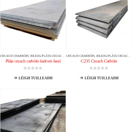
CRUACH CHARBÓIN
,
BILEOG/PLÁTA CRUACH CHARBÓIN
CRUACH CHARBÓIN
,
BILEOG/PLÁTA CRUACH CHARBÓIN
Pláta cruach carbóin éadrom íseal
C235 Cruach Carbóin
0
As 5
0
As 5
LÉIGH TUILLEADH
LÉIGH TUILLEADH