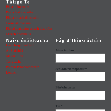
Táirge Te
Pláta alúmanaim
Píopa Galbhánaithe
Píopa cruach dhosmálta
Corna alúmanaim
Píopaí gan uaim cruach charbóin
Cruach dhosmálta
Naisc úsáideacha
Fág d’fhiosrúchán
Déan teagmháil linn
Ainm iomlán
Ár Seirbhísí
Maidir Linn
Táirgeacht
Polasaí Príobháideachta
Seoladh ríomhphoist *
Lonlach
Fón/whatsapp
Tír *