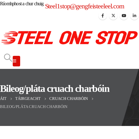
Ríomhphost a chur chuig
Steel1stop@gengfeisteeleel.com
Bileog/pláta cruach charbóin
ÁIT
TÁIRGEACHT
CRUACH CHARBÓIN
BILEOG/PLÁTA CRUACH CHARBÓIN