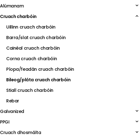
Alúmanam
Cruach charbóin
Uillinn cruach charbóin
Barra/slat cruach charbóin
Cainéal cruach charbóin
Corna cruach charbóin
Píopa/feadán cruach charbóin
Bileog/pláta cruach charbóin
Stiall cruach charbóin
Rebar
Galvanized
PPGI
Cruach dhosmálta