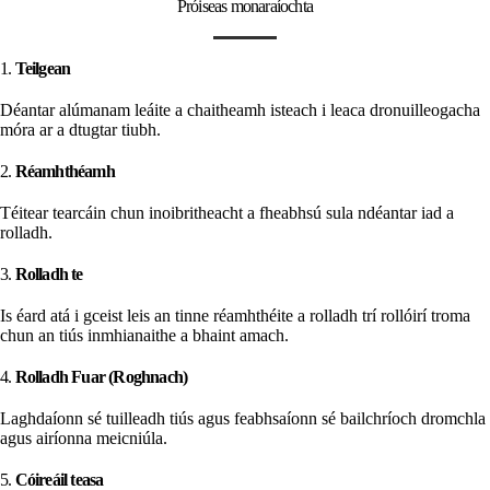
Próiseas monaraíochta
1.
Teilgean
Déantar alúmanam leáite a chaitheamh isteach i leaca dronuilleogacha
móra ar a dtugtar tiubh.
2.
Réamhthéamh
Téitear tearcáin chun inoibritheacht a fheabhsú sula ndéantar iad a
rolladh.
3.
Rolladh te
Is éard atá i gceist leis an tinne réamhthéite a rolladh trí rollóirí troma
chun an tiús inmhianaithe a bhaint amach.
4.
Rolladh Fuar (Roghnach)
Laghdaíonn sé tuilleadh tiús agus feabhsaíonn sé bailchríoch dromchla
agus airíonna meicniúla.
5.
Cóireáil teasa