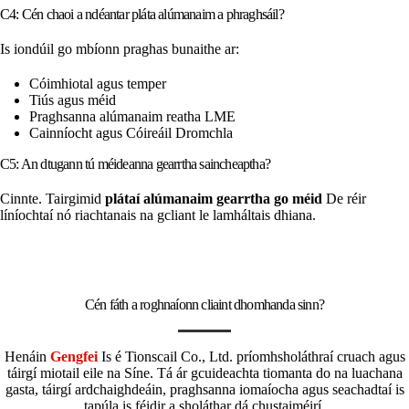
C4: Cén chaoi a ndéantar pláta alúmanaim a phraghsáil?
Is iondúil go mbíonn praghas bunaithe ar:
Cóimhiotal agus temper
Tiús agus méid
Praghsanna alúmanaim reatha LME
Cainníocht agus Cóireáil Dromchla
C5: An dtugann tú méideanna gearrtha saincheaptha?
Cinnte. Tairgimid
plátaí alúmanaim gearrtha go méid
De réir
líníochtaí nó riachtanais na gcliant le lamháltais dhiana.
Cén fáth a roghnaíonn cliaint dhomhanda sinn?
Henáin
Gengfei
Is é Tionscail Co., Ltd. príomhsholáthraí cruach agus
táirgí miotail eile na Síne. Tá ár gcuideachta tiomanta do na luachana
gasta, táirgí ardchaighdeáin, praghsanna iomaíocha agus seachadtaí is
tapúla is féidir a sholáthar dá chustaiméirí.