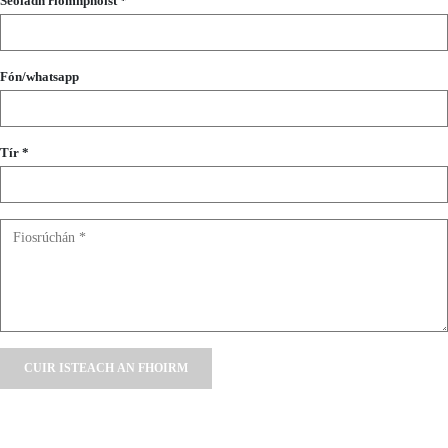
Seoladh ríomhphoist *
Fón/whatsapp
Tír *