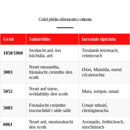
Gráid phláta alúmanaim coitianta
Grád
Saintréithe
Iarratais tipiciúla
Seoltacht ard, íon
Trealamh leictreach,
1050/1060
tráchtála, ard
ceimiceach
Neart measartha,
Díon, Maisiúla, earraí
3003
friotaíocht creimthe den
cócaireachta
scoth
Neart ard tuirse,
5052
Mara, iompar, umair
weldability den scoth
Friotaíocht creimthe
Umair mhuirí,
5083
eisceachtúil i sáile sáile
chrióigineacha
Neart ard, meaisealracht
Aeraspáis, feithicleach,
6061
den scoth
struchtúrach