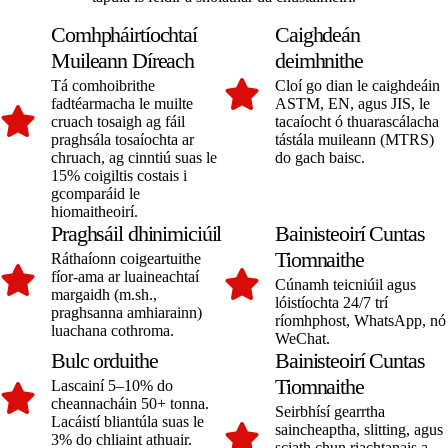
Comhpháirtíochtaí
Caighdeán
Muileann Díreach
deimhnithe
Tá comhoibrithe
Cloí go dian le caighdeáin
fadtéarmacha le muilte
ASTM, EN, agus JIS, le
cruach tosaigh ag fáil
tacaíocht ó thuarascálacha
praghsála tosaíochta ar
tástála muileann (MTRS)
chruach, ag cinntiú suas le
do gach baisc.
15% coigiltis costais i
gcomparáid le
hiomaitheoirí.
Praghsáil dhinimiciúil
Bainisteoirí Cuntas
Tiomnaithe
Ráthaíonn coigeartuithe
fíor-ama ar luaineachtaí
Cúnamh teicniúil agus
margaidh (m.sh.,
lóistíochta 24/7 trí
praghsanna amhiarainn)
ríomhphost, WhatsApp, nó
luachana cothroma.
WeChat.
Bulc orduithe
Bainisteoirí Cuntas
Tiomnaithe
Lascainí 5–10% do
cheannacháin 50+ tonna.
Seirbhísí gearrtha
Lacáistí bliantúla suas le
saincheaptha, slitting, agus
3% do chliaint athuair.
sciath chun riachtanais a