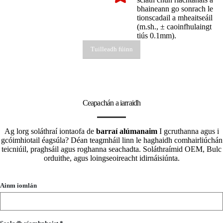
bhaineann go sonrach le
tionscadail a mheaitseáil
(m.sh., ± caoinfhulaingt
tiús 0.1mm).
Tuilleadh fúinn
Ceapachán a iarraidh
Ag lorg soláthraí iontaofa de
barraí alúmanaim
I gcruthanna agus i
gcóimhiotail éagsúla? Déan teagmháil linn le haghaidh comhairliúchán
teicniúil, praghsáil agus roghanna seachadta. Soláthraímid OEM, Bulc
orduithe, agus loingseoireacht idirnáisiúnta.
Ainm iomlán