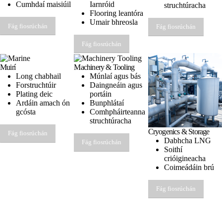
Cumhdaí maisiúil
Iarnróid
struchtúracha
Flooring leantóra
Umair bhreosla
Fág fiosrúchán
Fág fiosrúchán
Fág fiosrúchán
Muirí
Machinery & Tooling
Long chabhail
Múnlaí agus bás
Forstruchtúir
Daingneáin agus
Plating deic
portáin
Ardáin amach ón
Bunphlátaí
gcósta
Comhpháirteanna
struchtúracha
Cryogenics & Storage
Fág fiosrúchán
Dabhcha LNG
Fág fiosrúchán
Soithí
crióigineacha
Coimeádáin brú
Fág fiosrúchán