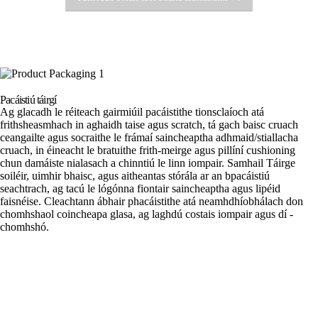
Pacáistiú táirgí
Ag glacadh le réiteach gairmiúil pacáistithe tionsclaíoch atá
frithsheasmhach in aghaidh taise agus scratch, tá gach baisc cruach
ceangailte agus socraithe le frámaí saincheaptha adhmaid/stiallacha
cruach, in éineacht le bratuithe frith-meirge agus pillíní cushioning
chun damáiste nialasach a chinntiú le linn iompair. Samhail Táirge
soiléir, uimhir bhaisc, agus aitheantas stórála ar an bpacáistiú
seachtrach, ag tacú le lógónna fiontair saincheaptha agus lipéid
faisnéise. Cleachtann ábhair phacáistithe atá neamhdhíobhálach don
chomhshaol coincheapa glasa, ag laghdú costais iompair agus dí -
chomhshó.