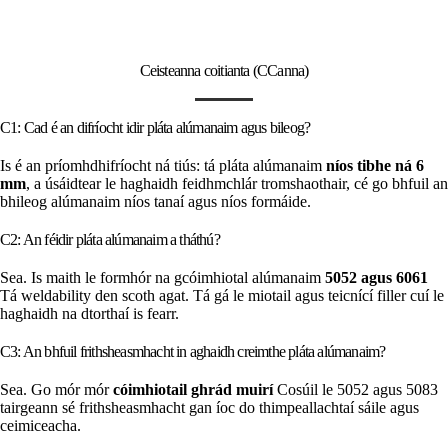
Ceisteanna coitianta (CCanna)
C1: Cad é an difríocht idir pláta alúmanaim agus bileog?
Is é an príomhdhifríocht ná tiús: tá pláta alúmanaim
níos tibhe ná 6
mm
, a úsáidtear le haghaidh feidhmchlár tromshaothair, cé go bhfuil an
bhileog alúmanaim níos tanaí agus níos formáide.
C2: An féidir pláta alúmanaim a tháthú?
Sea. Is maith le formhór na gcóimhiotal alúmanaim
5052 agus 6061
Tá weldability den scoth agat. Tá gá le miotail agus teicnící filler cuí le
haghaidh na dtorthaí is fearr.
C3: An bhfuil frithsheasmhacht in aghaidh creimthe pláta alúmanaim?
Sea. Go mór mór
cóimhiotail ghrád muirí
Cosúil le 5052 agus 5083
tairgeann sé frithsheasmhacht gan íoc do thimpeallachtaí sáile agus
ceimiceacha.