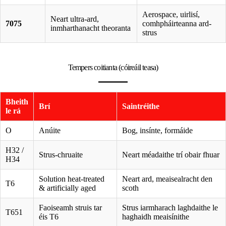
Aerospace, uirlisí,
Neart ultra-ard,
7075
comhpháirteanna ard-
inmharthanacht theoranta
strus
Tempers coitianta (cóireáil teasa)
Bheith
Brí
Saintréithe
le rá
O
Anúite
Bog, insínte, formáide
H32 /
Strus-chruaite
Neart méadaithe trí obair fhuar
H34
Solution heat-treated
Neart ard, meaisealracht den
T6
& artificially aged
scoth
Faoiseamh struis tar
Strus iarmharach laghdaithe le
T651
éis T6
haghaidh meaisínithe