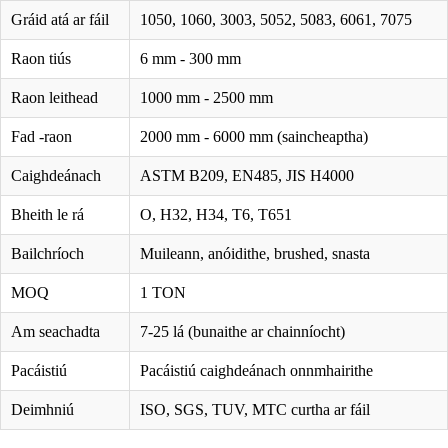
Gráid atá ar fáil
1050, 1060, 3003, 5052, 5083, 6061, 7075
Raon tiús
6 mm - 300 mm
Raon leithead
1000 mm - 2500 mm
Fad -raon
2000 mm - 6000 mm (saincheaptha)
Caighdeánach
ASTM B209, EN485, JIS H4000
Bheith le rá
O, H32, H34, T6, T651
Bailchríoch
Muileann, anóidithe, brushed, snasta
MOQ
1 TON
Am seachadta
7-25 lá (bunaithe ar chainníocht)
Pacáistiú
Pacáistiú caighdeánach onnmhairithe
Deimhniú
ISO, SGS, TUV, MTC curtha ar fáil