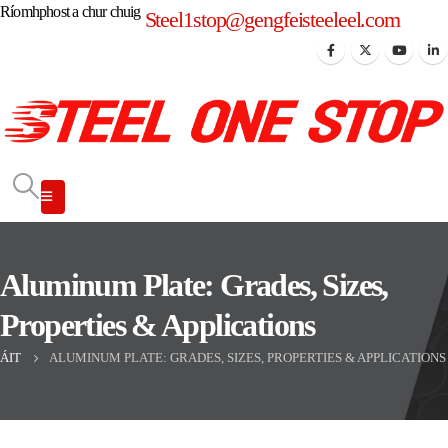
Ríomhphost a chur chuig
Steel1stop@gengfeisteeleel.com
Aluminum Plate: Grades, Sizes,
Properties & Applications
ÁIT
ALUMINUM PLATE: GRADES, SIZES, PROPERTIES & APPLICATIONS