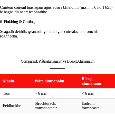
Cuirtear cóireáil tuaslagáin agus aosú i bhfeidhm (m.sh., T6 nó T651)
le haghaidh neart feabhsaithe.
6.
Finishing & Cutting
Scagadh deiridh, gearradh go fad, agus cóireálacha dromchla
roghnacha.
Comparáid: Pláta alúmanaim vs Bileog Alúmanaim
Bileog
Maoin
Pláta alúmanaim
alúmanaim
Tiús
> 6 mm
< 6 mm
Struchtúrach,
Éadrom,
Feidhmithe
tromshaothair
formheasta