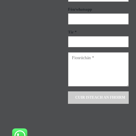
Fón/whatsapp
Tír *
Alternative: