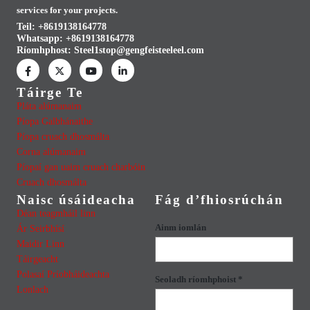
services for your projects.
Teil: +8619138164778
Whatsapp:
+8619138164778
Ríomhphost:
Steel1stop@gengfeisteeleel.com
Táirge Te
Pláta alúmanaim
Píopa Galbhánaithe
Píopa cruach dhosmálta
Corna alúmanaim
Píopaí gan uaim cruach charbóin
Cruach dhosmálta
Naisc úsáideacha
Fág d’fhiosrúchán
Déan teagmháil linn
Ainm iomlán
Ár Seirbhísí
Maidir Linn
Táirgeacht
Polasaí Príobháideachta
Seoladh ríomhphoist *
Lonlach