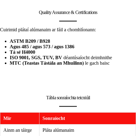
Quality Assurance & Certifications
Cuirimid plátaí alúmanaim ar fáil a chomhlíonann:
ASTM B209 / B928
Agus 485 / agus 573 / agus 1386
Tá sé H4000
ISO 9001, SGS, TUV, BV
déantúsaíocht deimhnithe
MTC (Teastas Tástála an Mhuilinn)
le gach baisc
Tábla sonraíochta teicniúil
Mír
Sonraíocht
Ainm an táirge
Pláta alúmanaim