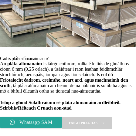
Cad is pláta alúmanaim ann?
An
pláta alúmanaim
Is táirge cothrom, rollta é le tiús de ghnáth os
cionn 6 mm (0.25 orlach), a úsáidtear i raon leathan feidhmchlár
struchtúrach, aeraspáis, iompair agus tionsclaíoch. Is eol dó
Friotaíocht éadrom, creimthe, neart ard, agus machnaimh den
scoth
, tá pláta alúmanaim ar cheann de na hábhair is solúbtha agus is
mó a bhfuil éileamh orthu sa tionscal nua-aimseartha.
1stop a ghoid
Soláthraíonn sé pláta alúmanaim ardleibhéil.
Seirbhís/Réiteach Cruach aon-stad
Whatsapp SAM
FAIGH PRAGHAS