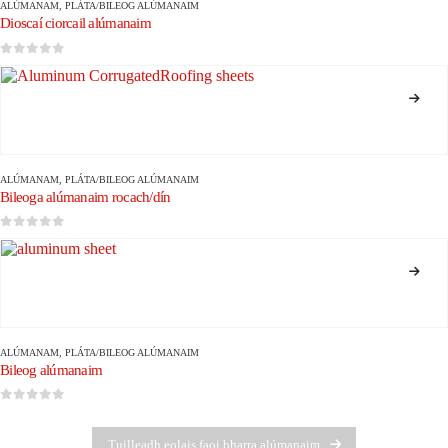
ALÚMANAM
,
PLÁTA/BILEOG ALÚMANAIM
Dioscaí ciorcail alúmanaim
0
As 5
ALÚMANAM
,
PLÁTA/BILEOG ALÚMANAIM
Bileoga alúmanaim rocach/dín
0
As 5
ALÚMANAM
,
PLÁTA/BILEOG ALÚMANAIM
Bileog alúmanaim
0
As 5
Tuilleadh eolais faoi bharra alúmanaim