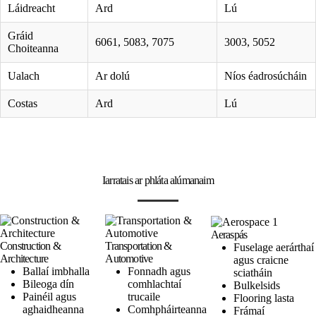
Láidreacht
Ard
Lú
Gráid
6061, 5083, 7075
3003, 5052
Choiteanna
Ualach
Ar dolú
Níos éadrosúcháin
Costas
Ard
Lú
Iarratais ar phláta alúmanaim
Aeraspás
Construction &
Transportation &
Fuselage aerárthaí
Architecture
Automotive
agus craicne
Ballaí imbhalla
Fonnadh agus
sciatháin
Bileoga dín
comhlachtaí
Bulkelsids
Painéil agus
trucaile
Flooring lasta
aghaidheanna
Comhpháirteanna
Frámaí