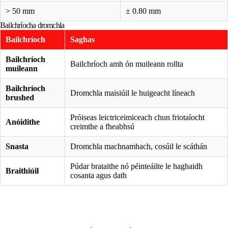
> 50 mm
± 0.80 mm
Bailchríocha dromchla
Bailchríoch
Saghas
Bailchríoch
Bailchríoch amh ón muileann rollta
muileann
Bailchríoch
Dromchla maisiúil le huigeacht líneach
brushed
Próiseas leictriceimiceach chun friotaíocht
Anóidithe
creimthe a fheabhsú
Snasta
Dromchla machnamhach, cosúil le scáthán
Púdar brataithe nó péinteáilte le haghaidh
Braithiúil
cosanta agus dath