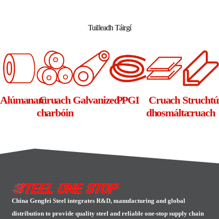
Alternative:
Tuilleadh Táirgí
Alúmanam
Cruach
Galvanized
PPGI
Cruach
Struchtú
charbóin
dhosmálta
cruach
China Gengfei Steel integrates R&D, manufacturing and global
distribution to provide quality steel and reliable one-stop supply chain