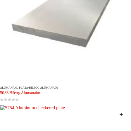
ALÚMANAM
,
PLÁTA/BILEOG ALÚMANAIM
5083 Bileog Alúmanaim
0
As 5