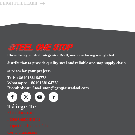
LÉIGH TUILLEADH
China Gengfei Steel integrates R&D, manufacturing and global
distribution to provide quality steel and reliable one-stop supply chain
services for your projects.
Teil: +8619138164778
Whatsapp:
+8619138164778
Ríomhphost:
Steel1stop@gengfeisteeleel.com
Táirge Te
Pláta alúmanaim
Píopa Galbhánaithe
Píopa cruach dhosmálta
Corna alúmanaim