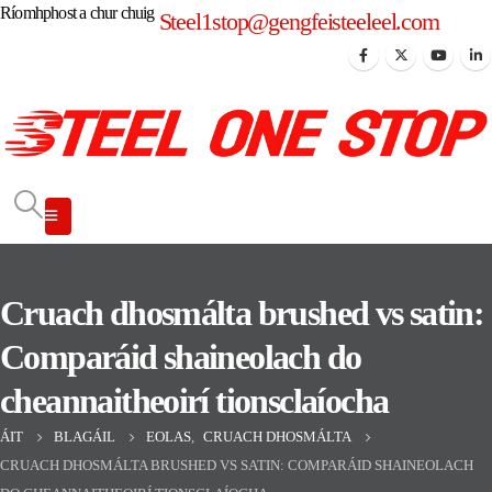
Ríomhphost a chur chuig
Steel1stop@gengfeisteeleel.com
Cruach dhosmálta brushed vs satin:
Comparáid shaineolach do
cheannaitheoirí tionsclaíocha
ÁIT
BLAGÁIL
EOLAS
,
CRUACH DHOSMÁLTA
CRUACH DHOSMÁLTA BRUSHED VS SATIN: COMPARÁID SHAINEOLACH