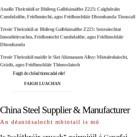
Anailís Theicniúil ar Bhileog Galbhánaithe Z225: Caighdeáin
Cumhdaithe, Feidhmíocht, agus Feidhmchláir Dhomhanda Tionscail
Treoir Theicniúil ar Bhileog Galbhánaithe Z225: Sonraíochtaí
Innealtóireachta, Feidhmíocht Cumhdaithe, agus Feidhmchláir
Dhomhanda
Treoir Theicniúil maidir le Slat Alúmanam Alloy: Miotaleolaíocht,
Grádú, agus Feidhmchláir Thionsclaíoch
Faigh do chéad tionscadal eile!
FAIGH LUACHAN
China Steel Supplier & Manufacturer
An déantúsaíocht mhiotail is mó
Is “soláthróir cruach” gairmiúil é Gengfei