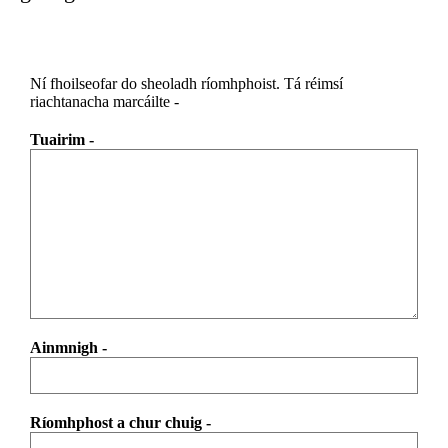
Ní fhoilseofar do sheoladh ríomhphoist.
Tá réimsí
riachtanacha marcáilte
-
Tuairim
-
Ainmnigh
-
Ríomhphost a chur chuig
-