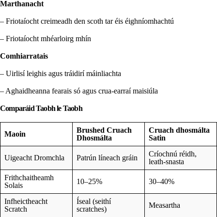
Marthanacht
– Friotaíocht creimeadh den scoth tar éis éighníomhachtú
– Friotaíocht mhéarloirg mhín
Comhiarratais
– Uirlisí leighis agus tráidirí máinliachta
– Aghaidheanna fearais só agus crua-earraí maisiúla
Comparáid Taobh le Taobh
Brushed Cruach
Cruach dhosmálta
Maoin
Dhosmálta
Satin
Críochnú réidh,
Uigeacht Dromchla
Patrún líneach gráin
leath-snasta
Frithchaitheamh
10–25%
30–40%
Solais
Infheictheacht
Íseal (seithí
Measartha
Scratch
scratches)