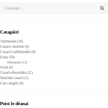
Catagóirí
Alúmanam
(26)
Cruach charbóin
(9)
Cruach Galbhánaithe
(8)
Eolas
(59)
Alúmanam
(12)
Scéal
(4)
Cruach dhosmálta
(21)
Struchtúr cruach
(1)
Gan catagóir
(4)
Poist le déanaí