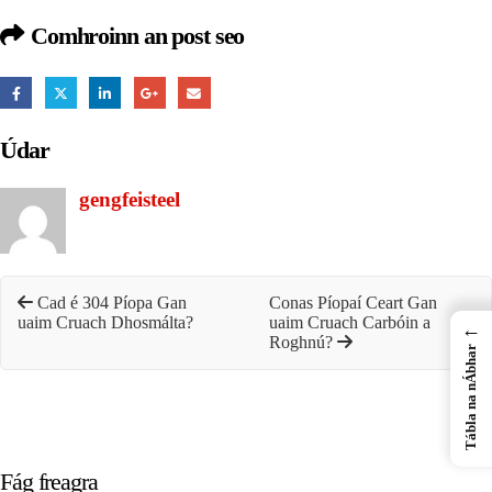
Comhroinn an post seo
Údar
gengfeisteel
Cad é 304 Píopa Gan
Conas Píopaí Ceart Gan
uaim Cruach Dhosmálta?
uaim Cruach Carbóin a
←
Roghnú?
Tábla na nÁbhar
Fág freagra