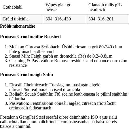
Wipes glan go
Glanadh milis pH-
Cothabháil
héasca
neodrach
Gráid tipiciúla
304, 316, 430
304, 316, 201
Próisis mhonaraithe
Próiseas Críochnaithe Brushed
Meilt an Chreasa Scríobach: Úsáid criosanna grit 80-240 chun
línte gránach a dhéanamh
Snasú Mín: Faigh garbh an dromchla (Ra) de 0.2–0.8μm
Cleaning & Passivation: Remove residues and enhance corrosion
resistance
Próiseas Críochnaigh Satin
Eitseáil Cheimiceach: Tuaslagann tuaslagán aigéid
nítreach/hidreafluarach ciseal dromchla
Rolladh Scuab Snáithín: Fiú sceine leath-snasta le pillíní snáithíní
nádúrtha
Pasivation: Feabhsaíonn cóireáil aigéad citreach friotaíocht
creimeadh fadtéarmach
Fostaíonn GengFei Steel sreafaí oibre deimhnithe ISO agus rialú
cáilíochta dian chun bailchríocha comhsheasmhacha baisc tar éis
baisce a chinntiú.