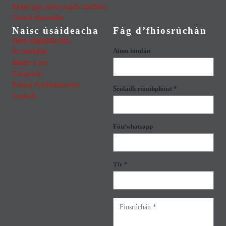
Píopaí gan uaim cruach charbóin
Cruach dhosmálta
Naisc úsáideacha
Fág d’fhiosrúchán
Déan teagmháil linn
Ainm iomlán
Ár Seirbhísí
Maidir Linn
Táirgeacht
Polasaí Príobháideachta
Seoladh ríomhphoist *
Lonlach
Fón/whatsapp
Tír *