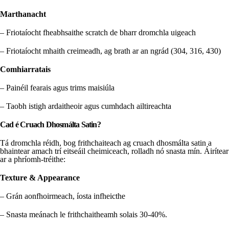
Marthanacht
– Friotaíocht fheabhsaithe scratch de bharr dromchla uigeach
– Friotaíocht mhaith creimeadh, ag brath ar an ngrád (304, 316, 430)
Comhiarratais
– Painéil fearais agus trims maisiúla
– Taobh istigh ardaitheoir agus cumhdach ailtireachta
Cad é Cruach Dhosmálta Satin?
Tá dromchla réidh, bog frithchaiteach ag cruach dhosmálta satin a
bhaintear amach trí eitseáil cheimiceach, rolladh nó snasta mín. Áirítear
ar a phríomh-tréithe:
Texture & Appearance
– Grán aonfhoirmeach, íosta infheicthe
– Snasta meánach le frithchaitheamh solais 30-40%.