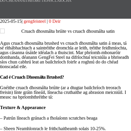
DO CHEANNAITHEOIRÍ TIONSCLAÍOCHA
2025-05-15
gengfeisteel
0 Deir
Agus cruach dhosmálta brushed vs cruach dhosmálta satin á meas, tá
sé ríthábhachtach a saintréithe dromchla ar leith, tréithe feidhmíochta,
agus cásanna úsáide idéalach a thuiscint. Mar phríomh-mhonaróir
domhanda, déanann GengFei Steel na difríochtaí teicniúla a bhriseadh
síos chun cabhrú leat an bailchríoch foirfe a roghnú do do chéad
tionscadal eile.
Cad é Cruach Dhosmálta Brushed?
Gnéithe cruach dhosmálta brúite (ar a dtugtar bailchríoch treorach
freisin) línte gráin fíneáil, líneacha cruthaithe ag abrasion meicniúil. I
measc na bpríomhthréithe tá:
Texture & Appearance
– Patrún líneach gránach a fholaíonn scratches beaga
– Sheen Neamhlonrach le frithchaitheamh solais 10-25%.