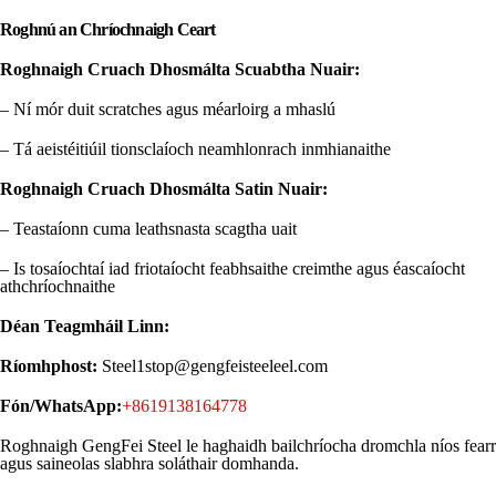
Roghnú an Chríochnaigh Ceart
Roghnaigh Cruach Dhosmálta Scuabtha Nuair:
– Ní mór duit scratches agus méarloirg a mhaslú
– Tá aeistéitiúil tionsclaíoch neamhlonrach inmhianaithe
Roghnaigh Cruach Dhosmálta Satin Nuair:
– Teastaíonn cuma leathsnasta scagtha uait
– Is tosaíochtaí iad friotaíocht feabhsaithe creimthe agus éascaíocht
athchríochnaithe
Déan Teagmháil Linn:
Ríomhphost:
Steel1stop@gengfeisteeleel.com
Fón/WhatsApp:
+8619138164778
Roghnaigh GengFei Steel le haghaidh bailchríocha dromchla níos fearr
agus saineolas slabhra soláthair domhanda.