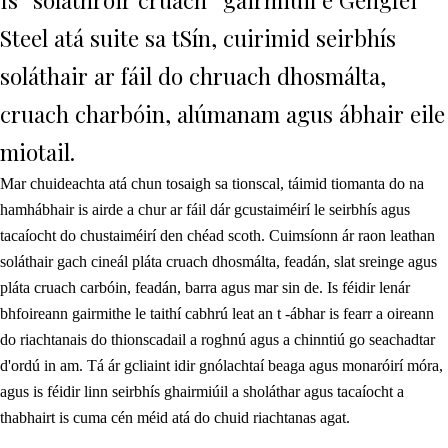
Steel atá suite sa tSín, cuirimid seirbhís
soláthair ar fáil do chruach dhosmálta,
cruach charbóin, alúmanam agus ábhair eile
miotail.
Mar chuideachta atá chun tosaigh sa tionscal, táimid tiomanta do na
hamhábhair is airde a chur ar fáil dár gcustaiméirí le seirbhís agus
tacaíocht do chustaiméirí den chéad scoth. Cuimsíonn ár raon leathan
soláthair gach cineál pláta cruach dhosmálta, feadán, slat sreinge agus
pláta cruach carbóin, feadán, barra agus mar sin de. Is féidir lenár
bhfoireann gairmithe le taithí cabhrú leat an t -ábhar is fearr a oireann
do riachtanais do thionscadail a roghnú agus a chinntiú go seachadtar
d'ordú in am. Tá ár gcliaint idir gnólachtaí beaga agus monaróirí móra,
agus is féidir linn seirbhís ghairmiúil a sholáthar agus tacaíocht a
thabhairt is cuma cén méid atá do chuid riachtanas agat.