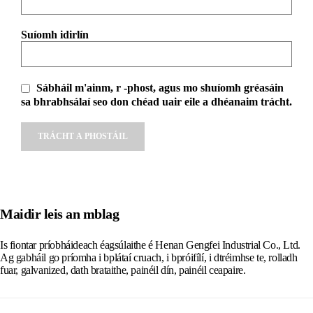
Suíomh idirlín
Sábháil m'ainm, r -phost, agus mo shuíomh gréasáin
sa bhrabhsálaí seo don chéad uair eile a dhéanaim trácht.
Alternative:
Maidir leis an mblag
Is fiontar príobháideach éagsúlaithe é Henan Gengfei Industrial Co., Ltd.
Ag gabháil go príomha i bplátaí cruach, i bpróifílí, i dtréimhse te, rolladh
fuar, galvanized, dath brataithe, painéil dín, painéil ceapaire.