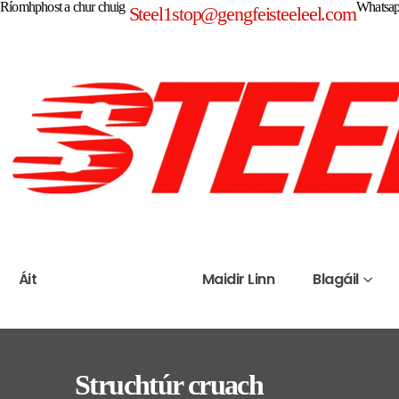
Ríomhphost a chur chuig
Whatsa
Steel1stop@gengfeisteeleel.com
Áit
Táirgeacht
Maidir Linn
Blagáil
Struchtúr cruach