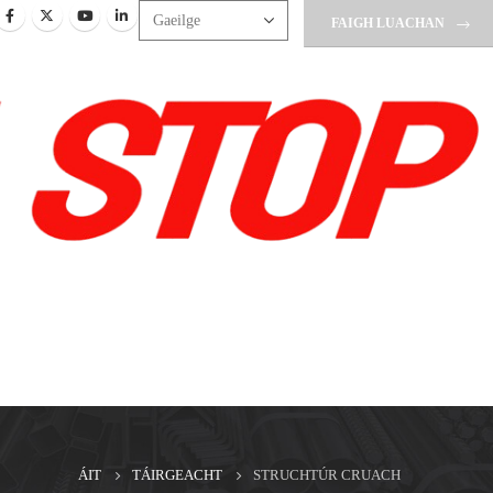
FAIGH LUACHAN
ÁIT
TÁIRGEACHT
STRUCHTÚR CRUACH