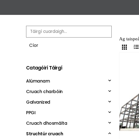
Ag taispeá
Cíor
Catagóirí Táirgí
Alúmanam
Cruach charbóin
Galvanized
PPGI
Cruach dhosmálta
Struchtúr cruach