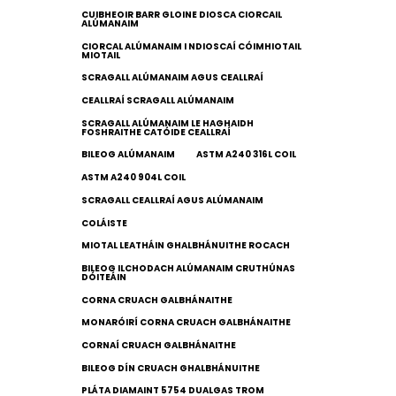
CUIBHEOIR BARR GLOINE DIOSCA CIORCAIL
ALÚMANAIM
CIORCAL ALÚMANAIM I NDIOSCAÍ CÓIMHIOTAIL
MIOTAIL
SCRAGALL ALÚMANAIM AGUS CEALLRAÍ
CEALLRAÍ SCRAGALL ALÚMANAIM
SCRAGALL ALÚMANAIM LE HAGHAIDH
FOSHRAITHE CATÓIDE CEALLRAÍ
BILEOG ALÚMANAIM
ASTM A240 316L COIL
ASTM A240 904L COIL
SCRAGALL CEALLRAÍ AGUS ALÚMANAIM
COLÁISTE
MIOTAL LEATHÁIN GHALBHÁNUITHE ROCACH
BILEOG ILCHODACH ALÚMANAIM CRUTHÚNAS
DÓITEÁIN
CORNA CRUACH GALBHÁNAITHE
MONARÓIRÍ CORNA CRUACH GALBHÁNAITHE
CORNAÍ CRUACH GALBHÁNAITHE
BILEOG DÍN CRUACH GHALBHÁNUITHE
PLÁTA DIAMAINT 5754 DUALGAS TROM