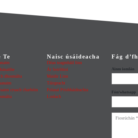
e Te
Naisc úsáideacha
Fág d’f
anaim
Déan teagmháil linn
Ainm iomlán
hánaithe
Ár Seirbhísí
ch dhosmálta
Maidir Linn
manaim
Táirgeacht
 uaim cruach charbóin
Polasaí Príobháideachta
Fón/whatsapp
osmálta
Lonlach