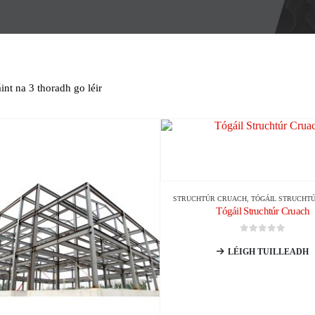
int na 3 thoradh go léir
STRUCHTÚR CRUACH
,
TÓGÁIL STRUCHT
Tógáil Struchtúr Cruach
0
As 5
LÉIGH TUILLEADH