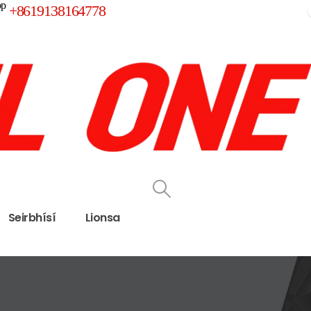
pp
+8619138164778
Seirbhísí
Lionsa