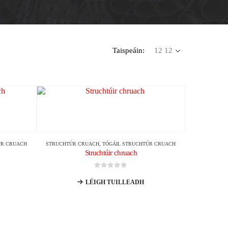
Taispeáin:
ÚR CRUACH
STRUCHTÚR CRUACH
,
TÓGÁIL STRUCHTÚR CRUACH
Struchtúir chruach
0
As 5
LÉIGH TUILLEADH