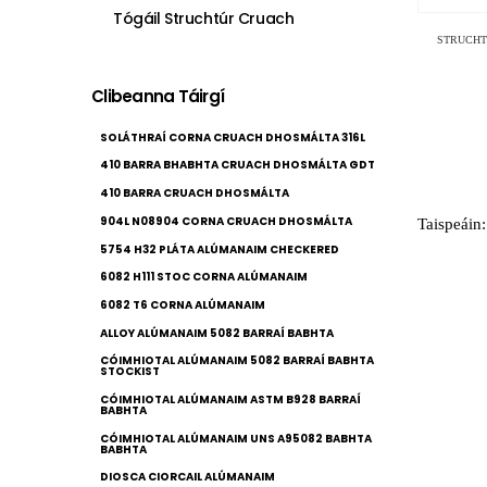
Tógáil Struchtúr Cruach
STRUCH
Clibeanna Táirgí
SOLÁTHRAÍ CORNA CRUACH DHOSMÁLTA 316L
410 BARRA BHABHTA CRUACH DHOSMÁLTA GDT
410 BARRA CRUACH DHOSMÁLTA
904L N08904 CORNA CRUACH DHOSMÁLTA
Taispeáin:
5754 H32 PLÁTA ALÚMANAIM CHECKERED
6082 H111 STOC CORNA ALÚMANAIM
6082 T6 CORNA ALÚMANAIM
ALLOY ALÚMANAIM 5082 BARRAÍ BABHTA
CÓIMHIOTAL ALÚMANAIM 5082 BARRAÍ BABHTA
STOCKIST
CÓIMHIOTAL ALÚMANAIM ASTM B928 BARRAÍ
BABHTA
CÓIMHIOTAL ALÚMANAIM UNS A95082 BABHTA
BABHTA
DIOSCA CIORCAIL ALÚMANAIM