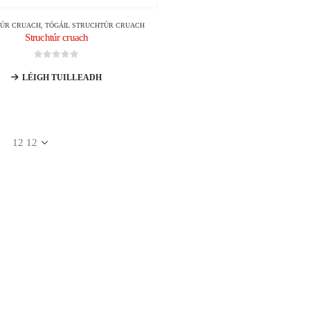
TÚR CRUACH
,
TÓGÁIL STRUCHTÚR CRUACH
Struchtúr cruach
0
As 5
LÉIGH TUILLEADH