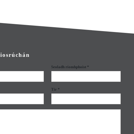
hiosrúchán
Seoladh ríomhphoist *
Tír *