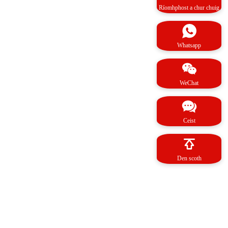
Ríomhphost a chur chuig
Whatsapp
WeChat
Ceist
Den scoth