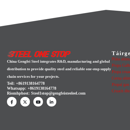
Táirg
Pláta alúm
China Gengfei Steel integrates R&D, manufacturing and global
Píopa Galb
distribution to provide quality steel and reliable one-stop supply
Píopa crua
chain services for your projects.
Corna alú
Teil: +8619138164778
Píopaí gan
Whatsapp:
+8619138164778
Cruach dh
Ríomhphost:
Steel1stop@gengfeisteeleel.com