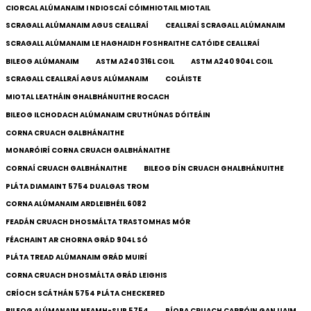
CIORCAL ALÚMANAIM I NDIOSCAÍ CÓIMHIOTAIL MIOTAIL
SCRAGALL ALÚMANAIM AGUS CEALLRAÍ
CEALLRAÍ SCRAGALL ALÚMANAIM
SCRAGALL ALÚMANAIM LE HAGHAIDH FOSHRAITHE CATÓIDE CEALLRAÍ
BILEOG ALÚMANAIM
ASTM A240 316L COIL
ASTM A240 904L COIL
SCRAGALL CEALLRAÍ AGUS ALÚMANAIM
COLÁISTE
MIOTAL LEATHÁIN GHALBHÁNUITHE ROCACH
BILEOG ILCHODACH ALÚMANAIM CRUTHÚNAS DÓITEÁIN
CORNA CRUACH GALBHÁNAITHE
MONARÓIRÍ CORNA CRUACH GALBHÁNAITHE
CORNAÍ CRUACH GALBHÁNAITHE
BILEOG DÍN CRUACH GHALBHÁNUITHE
PLÁTA DIAMAINT 5754 DUALGAS TROM
CORNA ALÚMANAIM ARDLEIBHÉIL 6082
FEADÁN CRUACH DHOSMÁLTA TRASTOMHAS MÓR
FÉACHAINT AR CHORNA GRÁD 904L SÓ
PLÁTA TREAD ALÚMANAIM GRÁD MUIRÍ
CORNA CRUACH DHOSMÁLTA GRÁD LEIGHIS
CRÍOCH SCÁTHÁN 5754 PLÁTA CHECKERED
BILEOG ALÚMANAIM NEAMH-SLIP 5754
PÍOPA CRUACH CARBÓIN GAN UAIM