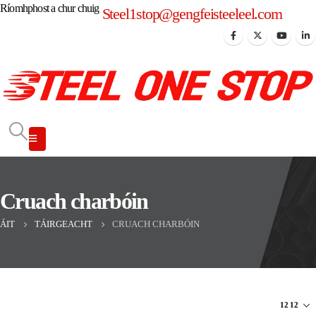
Ríomhphost a chur chuig
Steel1stop@gengfeisteeleel.com
Cruach charbóin
ÁIT
TÁIRGEACHT
CRUACH CHARBÓIN