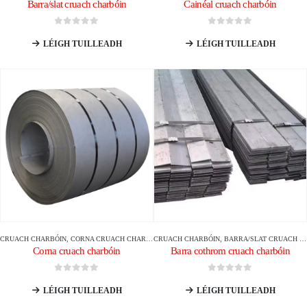
Barra/slat cruach charbóin
Cainéal cruach charbóin
0
As 5
0
As 5
LÉIGH TUILLEADH
LÉIGH TUILLEADH
CRUACH CHARBÓIN
,
CORNA CRUACH CHARBÓIN
CRUACH CHARBÓIN
,
BARRA/SLAT CRUACH CHARBÓIN
Corna cruach charbóin
Barra cothrom cruach charbóin
0
As 5
0
As 5
LÉIGH TUILLEADH
LÉIGH TUILLEADH