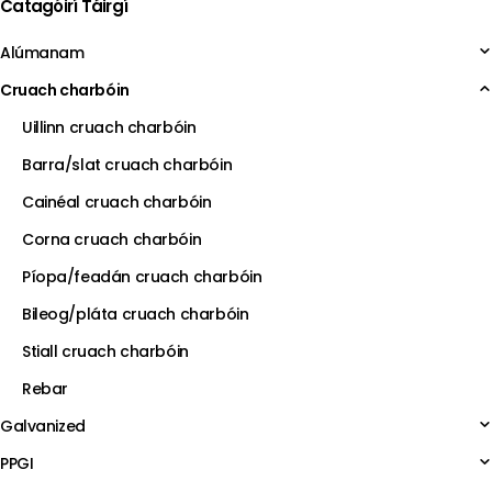
Catagóirí Táirgí
Alúmanam
Cruach charbóin
Uillinn cruach charbóin
Barra/slat cruach charbóin
Cainéal cruach charbóin
Corna cruach charbóin
Píopa/feadán cruach charbóin
Bileog/pláta cruach charbóin
Stiall cruach charbóin
Rebar
Galvanized
PPGI