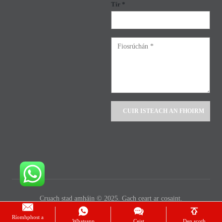
Tír *
Alternative:
Cruach stad amháin © 2025. Gach ceart ar cosaint.
Ríomhphost a
Whatsapp
Ceist
Den scoth