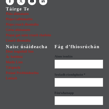
Táirge Te
Pláta alúmanaim
Píopa Galbhánaithe
Píopa cruach dhosmálta
Corna alúmanaim
Píopaí gan uaim cruach charbóin
Cruach dhosmálta
Naisc úsáideacha
Fág d’fhiosrúchán
Déan teagmháil linn
Ainm iomlán
Ár Seirbhísí
Maidir Linn
Táirgeacht
Polasaí Príobháideachta
Seoladh ríomhphoist *
Lonlach
Fón/whatsapp