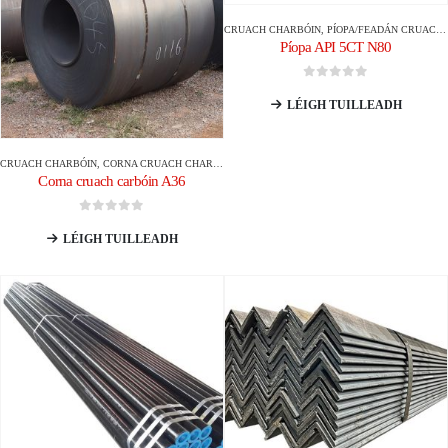
CRUACH CHARBÓIN
,
PÍOPA/FEADÁN CRUACH CHARBÓIN
Píopa API 5CT N80
0
As 5
LÉIGH TUILLEADH
CRUACH CHARBÓIN
,
CORNA CRUACH CHARBÓIN
Corna cruach carbóin A36
0
As 5
LÉIGH TUILLEADH