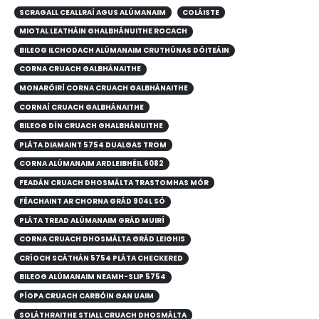
SCRAGALL CEALLRAÍ AGUS ALÚMANAIM
COLÁISTE
MIOTAL LEATHÁIN GHALBHÁNUITHE ROCACH
BILEOG ILCHODACH ALÚMANAIM CRUTHÚNAS DÓITEÁIN
CORNA CRUACH GALBHÁNAITHE
MONARÓIRÍ CORNA CRUACH GALBHÁNAITHE
CORNAÍ CRUACH GALBHÁNAITHE
BILEOG DÍN CRUACH GHALBHÁNUITHE
PLÁTA DIAMAINT 5754 DUALGAS TROM
CORNA ALÚMANAIM ARDLEIBHÉIL 6082
FEADÁN CRUACH DHOSMÁLTA TRASTOMHAS MÓR
FÉACHAINT AR CHORNA GRÁD 904L SÓ
PLÁTA TREAD ALÚMANAIM GRÁD MUIRÍ
CORNA CRUACH DHOSMÁLTA GRÁD LEIGHIS
CRÍOCH SCÁTHÁN 5754 PLÁTA CHECKERED
BILEOG ALÚMANAIM NEAMH-SLIP 5754
PÍOPA CRUACH CARBÓIN GAN UAIM
SOLÁTHRAITHE STIALL CRUACH DHOSMÁLTA