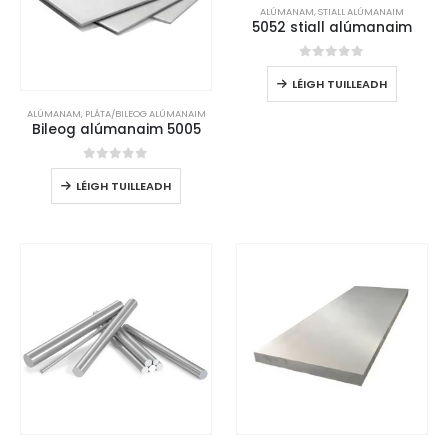
ALÚMANAM
,
STIALL ALÚMANAIM
5052 stiall alúmanaim
0
As 5
LÉIGH TUILLEADH
ALÚMANAM
,
PLÁTA/BILEOG ALÚMANAIM
Bileog alúmanaim 5005
0
As 5
LÉIGH TUILLEADH