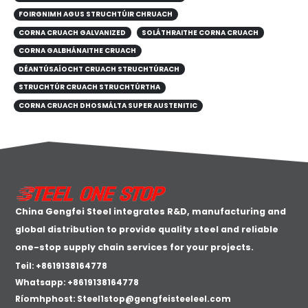
FOIRGNIMH AGUS STRUCHTÚIR CHRUACH
CORNA CRUACH GALVANIZED
SOLÁTHRAITHE CORNA CRUACH
CORNA GALBHÁNAITHE CRUACH
DÉANTÚSAÍOCHT CRUACH STRUCHTÚRACH
STRUCHTÚR CRUACH STRUCHTÚRTHA
CORNA CRUACH DHOSMÁLTA SUPER AUSTENITIC
China Gengfei Steel integrates R&D, manufacturing and
global distribution to provide quality steel and reliable
one-stop supply chain services for your projects.
Teil: +8619138164778
Whatsapp:
+8619138164778
Ríomhphost:
Steel1stop@gengfeisteeleel.com