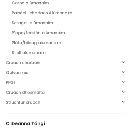
Corna alúmanaim
Painéal Ilchodach Alúmanaim
Scragall alúmanaim
Píopa/feadán alúmanaim
Pláta/bileog alúmanaim
Stiall alúmanaim
Cruach charbóin
Galvanized
PPGI
Cruach dhosmálta
Struchtúr cruach
Clibeanna Táirgí