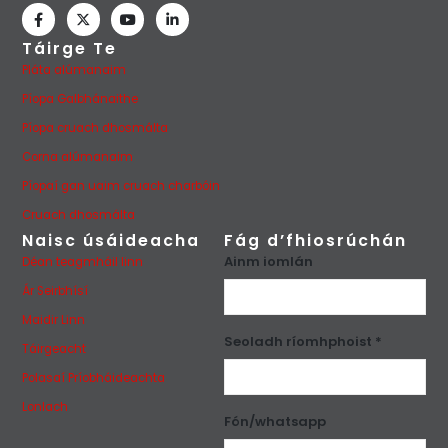
Táirge Te
Pláta alúmanaim
Píopa Galbhánaithe
Píopa cruach dhosmálta
Corna alúmanaim
Píopaí gan uaim cruach charbóin
Cruach dhosmálta
Naisc úsáideacha
Fág d’fhiosrúchán
Ainm iomlán
Déan teagmháil linn
Ár Seirbhísí
Maidir Linn
Seoladh ríomhphoist *
Táirgeacht
Polasaí Príobháideachta
Lonlach
Fón/whatsapp