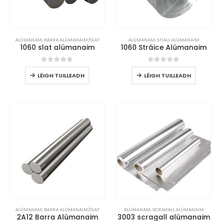
ALÚMANAM
,
BARRA ALÚMANAIM/SLAT
ALÚMANAM
,
STIALL ALÚMANAIM
1060 slat alúmanaim
1060 Stráice Alúmanaim
0
As 5
0
As 5
LÉIGH TUILLEADH
LÉIGH TUILLEADH
ALÚMANAM
,
BARRA ALÚMANAIM/SLAT
ALÚMANAM
,
SCRAGALL ALÚMANAIM
2A12 Barra Alúmanaim
3003 scragall alúmanaim