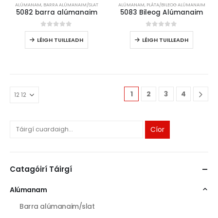
ALÚMANAM
,
BARRA ALÚMANAIM/SLAT
ALÚMANAM
,
PLÁTA/BILEOG ALÚMANAIM
5082 barra alúmanaim
5083 Bileog Alúmanaim
0
As 5
0
As 5
LÉIGH TUILLEADH
LÉIGH TUILLEADH
1
2
3
4
Cíor
Catagóirí Táirgí
Alúmanam
Barra alúmanaim/slat