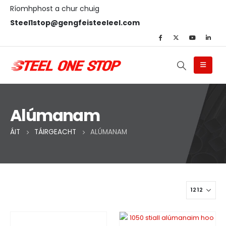
Ríomhphost a chur chuig
Steel1stop@gengfeisteeleel.com
Alúmanam
ÁIT
TÁIRGEACHT
ALÚMANAM