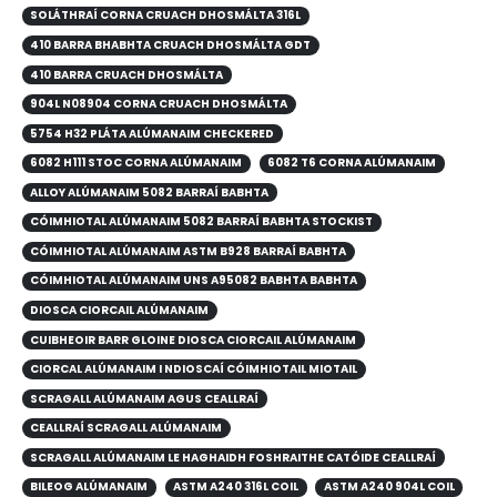
SOLÁTHRAÍ CORNA CRUACH DHOSMÁLTA 316L
410 BARRA BHABHTA CRUACH DHOSMÁLTA GDT
410 BARRA CRUACH DHOSMÁLTA
904L N08904 CORNA CRUACH DHOSMÁLTA
5754 H32 PLÁTA ALÚMANAIM CHECKERED
6082 H111 STOC CORNA ALÚMANAIM
6082 T6 CORNA ALÚMANAIM
ALLOY ALÚMANAIM 5082 BARRAÍ BABHTA
CÓIMHIOTAL ALÚMANAIM 5082 BARRAÍ BABHTA STOCKIST
CÓIMHIOTAL ALÚMANAIM ASTM B928 BARRAÍ BABHTA
CÓIMHIOTAL ALÚMANAIM UNS A95082 BABHTA BABHTA
DIOSCA CIORCAIL ALÚMANAIM
CUIBHEOIR BARR GLOINE DIOSCA CIORCAIL ALÚMANAIM
CIORCAL ALÚMANAIM I NDIOSCAÍ CÓIMHIOTAIL MIOTAIL
SCRAGALL ALÚMANAIM AGUS CEALLRAÍ
CEALLRAÍ SCRAGALL ALÚMANAIM
SCRAGALL ALÚMANAIM LE HAGHAIDH FOSHRAITHE CATÓIDE CEALLRAÍ
BILEOG ALÚMANAIM
ASTM A240 316L COIL
ASTM A240 904L COIL