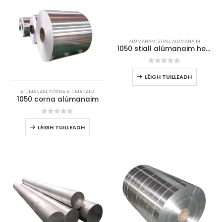
ALÚMANAM
,
STIALL ALÚMANAIM
1050 stiall alúmanaim ho/o
0
As 5
LÉIGH TUILLEADH
ALÚMANAM
,
CORNA ALÚMANAIM
1050 corna alúmanaim
0
As 5
LÉIGH TUILLEADH