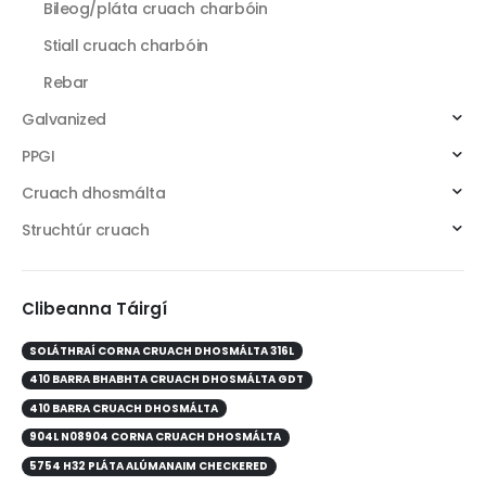
Bileog/pláta cruach charbóin
Stiall cruach charbóin
Rebar
Galvanized
PPGI
Cruach dhosmálta
Struchtúr cruach
Clibeanna Táirgí
SOLÁTHRAÍ CORNA CRUACH DHOSMÁLTA 316L
410 BARRA BHABHTA CRUACH DHOSMÁLTA GDT
410 BARRA CRUACH DHOSMÁLTA
904L N08904 CORNA CRUACH DHOSMÁLTA
5754 H32 PLÁTA ALÚMANAIM CHECKERED