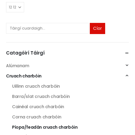
Cíor
Catagóirí Táirgí
Alúmanam
Cruach charbóin
Uillinn cruach charbóin
Barra/slat cruach charbóin
Cainéal cruach charbóin
Corna cruach charbóin
Píopa/feadán cruach charbóin