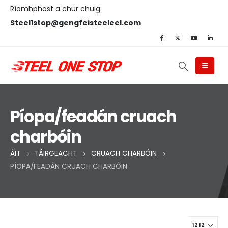
Ríomhphost a chur chuig
Steel1stop@gengfeisteeleel.com
Píopa/feadán cruach
charbóin
ÁIT
TÁIRGEACHT
CRUACH CHARBÓIN
PÍOPA/FEADÁN CRUACH CHARBÓIN