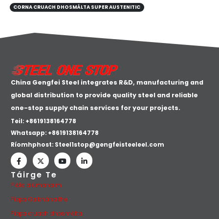
CORNA CRUACH DHOSMÁLTA SUPER AUSTENITIC
China Gengfei Steel integrates R&D, manufacturing and
global distribution to provide quality steel and reliable
one-stop supply chain services for your projects.
Teil: +8619138164778
Whatsapp:
+8619138164778
Ríomhphost:
Steel1stop@gengfeisteeleel.com
Táirge Te
Pláta alúmanaim
Píopa Galbhánaithe
Píopa cruach dhosmálta