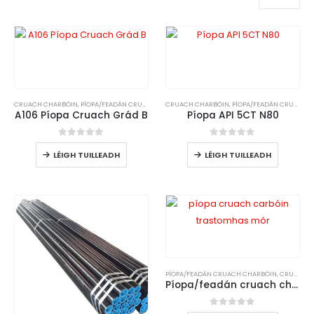
CRUACH CHARBÓIN
,
PÍOPA/FEADÁN CRUACH CHARBÓIN
CRUACH CHARBÓIN
,
PÍOPA/FEADÁN CRUACH CHARBÓIN
A106 Píopa Cruach Grád B
Píopa API 5CT N80
0
As 5
0
As 5
LÉIGH TUILLEADH
LÉIGH TUILLEADH
PÍOPA/FEADÁN CRUACH CHARBÓIN
,
CRUACH CHARBÓIN
Píopa/feadán cruach charbóin
0
As 5