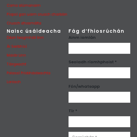
Corna alúmanaim
Píopaí gan uaim cruach charbóin
Cruach dhosmálta
Naisc úsáideacha
Fág d’fhiosrúchán
Ainm iomlán
Déan teagmháil linn
Ár Seirbhísí
Maidir Linn
Seoladh ríomhphoist *
Táirgeacht
Polasaí Príobháideachta
Lonlach
Fón/whatsapp
Tír *