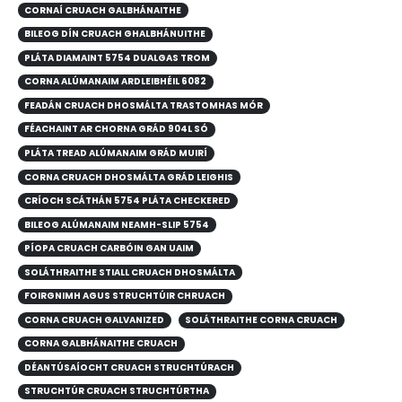
CORNAÍ CRUACH GALBHÁNAITHE
BILEOG DÍN CRUACH GHALBHÁNUITHE
PLÁTA DIAMAINT 5754 DUALGAS TROM
CORNA ALÚMANAIM ARDLEIBHÉIL 6082
FEADÁN CRUACH DHOSMÁLTA TRASTOMHAS MÓR
FÉACHAINT AR CHORNA GRÁD 904L SÓ
PLÁTA TREAD ALÚMANAIM GRÁD MUIRÍ
CORNA CRUACH DHOSMÁLTA GRÁD LEIGHIS
CRÍOCH SCÁTHÁN 5754 PLÁTA CHECKERED
BILEOG ALÚMANAIM NEAMH-SLIP 5754
PÍOPA CRUACH CARBÓIN GAN UAIM
SOLÁTHRAITHE STIALL CRUACH DHOSMÁLTA
FOIRGNIMH AGUS STRUCHTÚIR CHRUACH
CORNA CRUACH GALVANIZED
SOLÁTHRAITHE CORNA CRUACH
CORNA GALBHÁNAITHE CRUACH
DÉANTÚSAÍOCHT CRUACH STRUCHTÚRACH
STRUCHTÚR CRUACH STRUCHTÚRTHA