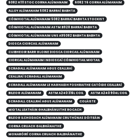
6082 H111 STOC CORNA ALÚMANAIM
6082 T6 CORNA ALÚMANAIM
ALLOY ALÚMANAIM 5082 BARRAÍ BABHTA
CÓIMHIOTAL ALÚMANAIM 5082 BARRAÍ BABHTA STOCKIST
CÓIMHIOTAL ALÚMANAIM ASTM B928 BARRAÍ BABHTA
CÓIMHIOTAL ALÚMANAIM UNS A95082 BABHTA BABHTA
DIOSCA CIORCAIL ALÚMANAIM
CUIBHEOIR BARR GLOINE DIOSCA CIORCAIL ALÚMANAIM
CIORCAL ALÚMANAIM I NDIOSCAÍ CÓIMHIOTAIL MIOTAIL
SCRAGALL ALÚMANAIM AGUS CEALLRAÍ
CEALLRAÍ SCRAGALL ALÚMANAIM
SCRAGALL ALÚMANAIM LE HAGHAIDH FOSHRAITHE CATÓIDE CEALLRAÍ
BILEOG ALÚMANAIM
ASTM A240 316L COIL
ASTM A240 904L COIL
SCRAGALL CEALLRAÍ AGUS ALÚMANAIM
COLÁISTE
MIOTAL LEATHÁIN GHALBHÁNUITHE ROCACH
BILEOG ILCHODACH ALÚMANAIM CRUTHÚNAS DÓITEÁIN
CORNA CRUACH GALBHÁNAITHE
MONARÓIRÍ CORNA CRUACH GALBHÁNAITHE