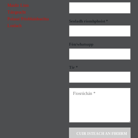
Maidir Linn
Táirgeacht
Polasaí Príobháideachta
Seoladh ríomhphoist *
Lonlach
Fón/whatsapp
Tír *