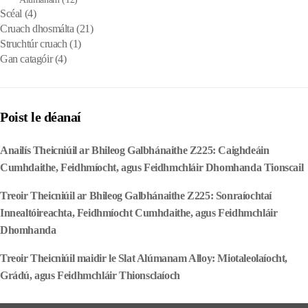
Scéal
(4)
Cruach dhosmálta
(21)
Struchtúr cruach
(1)
Gan catagóir
(4)
Poist le déanaí
Anailís Theicniúil ar Bhileog Galbhánaithe Z225: Caighdeáin
Cumhdaithe, Feidhmíocht, agus Feidhmchláir Dhomhanda Tionscail
Treoir Theicniúil ar Bhileog Galbhánaithe Z225: Sonraíochtaí
Innealtóireachta, Feidhmíocht Cumhdaithe, agus Feidhmchláir
Dhomhanda
Treoir Theicniúil maidir le Slat Alúmanam Alloy: Miotaleolaíocht,
Grádú, agus Feidhmchláir Thionsclaíoch