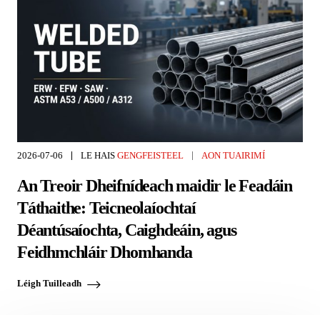
2026-07-06
LE HAIS
GENGFEISTEEL
AON TUAIRIMÍ
An Treoir Dheifnídeach maidir le Feadáin
Táthaithe: Teicneolaíochtaí
Déantúsaíochta, Caighdeáin, agus
Feidhmchláir Dhomhanda
Léigh Tuilleadh