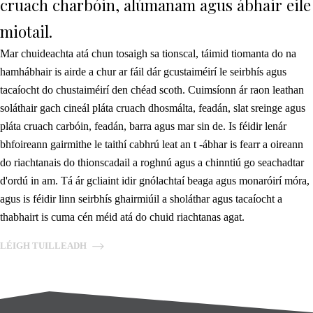
cruach charbóin, alúmanam agus ábhair eile
miotail.
Mar chuideachta atá chun tosaigh sa tionscal, táimid tiomanta do na
hamhábhair is airde a chur ar fáil dár gcustaiméirí le seirbhís agus
tacaíocht do chustaiméirí den chéad scoth. Cuimsíonn ár raon leathan
soláthair gach cineál pláta cruach dhosmálta, feadán, slat sreinge agus
pláta cruach carbóin, feadán, barra agus mar sin de. Is féidir lenár
bhfoireann gairmithe le taithí cabhrú leat an t -ábhar is fearr a oireann
do riachtanais do thionscadail a roghnú agus a chinntiú go seachadtar
d'ordú in am. Tá ár gcliaint idir gnólachtaí beaga agus monaróirí móra,
agus is féidir linn seirbhís ghairmiúil a sholáthar agus tacaíocht a
thabhairt is cuma cén méid atá do chuid riachtanas agat.
LÉIGH TUILLEADH