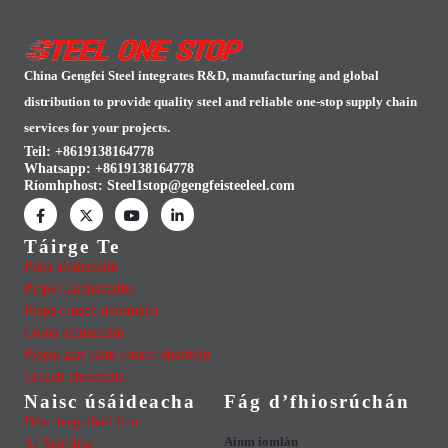
China Gengfei Steel integrates R&D, manufacturing and global
distribution to provide quality steel and reliable one-stop supply chain
services for your projects.
Teil: +8619138164778
Whatsapp:
+8619138164778
Ríomhphost:
Steel1stop@gengfeisteeleel.com
Táirge Te
Pláta alúmanaim
Píopa Galbhánaithe
Píopa cruach dhosmálta
Corna alúmanaim
Píopaí gan uaim cruach charbóin
Cruach dhosmálta
Naisc úsáideacha
Fág d’fhiosrúchán
Déan teagmháil linn
Ainm iomlán
Ár Seirbhísí