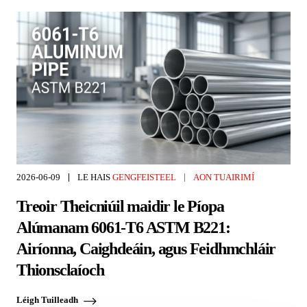
2026-06-09
LE HAIS
GENGFEISTEEL
AON TUAIRIMÍ
Treoir Theicniúil maidir le Píopa
Alúmanam 6061-T6 ASTM B221:
Airíonna, Caighdeáin, agus Feidhmchláir
Thionsclaíoch
Léigh Tuilleadh