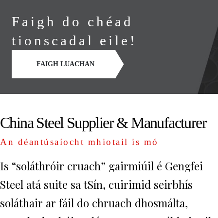
Faigh do chéad
tionscadal eile!
FAIGH LUACHAN
China Steel Supplier & Manufacturer
An déantúsaíocht mhiotail is mó
Is “soláthróir cruach” gairmiúil é Gengfei
Steel atá suite sa tSín, cuirimid seirbhís
soláthair ar fáil do chruach dhosmálta,