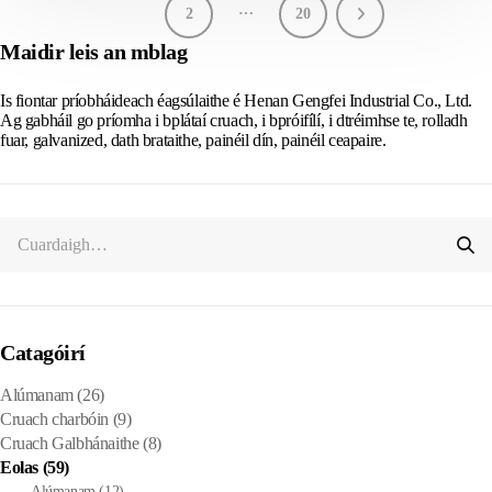
…
1
2
20
Maidir leis an mblag
Is fiontar príobháideach éagsúlaithe é Henan Gengfei Industrial Co., Ltd.
Ag gabháil go príomha i bplátaí cruach, i bpróifílí, i dtréimhse te, rolladh
fuar, galvanized, dath brataithe, painéil dín, painéil ceapaire.
Catagóirí
Alúmanam
(26)
Cruach charbóin
(9)
Cruach Galbhánaithe
(8)
Eolas
(59)
Alúmanam
(12)