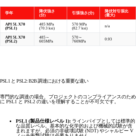
降伏強さ
降伏対引張比
学年
引張強さ(分)
(分)
(最大)
API 5L X70
485 MPa
570 MPa
n/a
(PSL1)
(70.3 ksi)
(82.7 ksi)
API 5L X70
485～
570～
0.93
(PSL2)
605MPa
760MPa
PSL1 と PSL2: B2B 調達における重要な違い
専門的な調達の場合、プロジェクトのコンプライアンスのため
に PSL1 と PSL2 の違いを理解することが不可欠です。
PSL1 (製品仕様レベル 1):
ラインパイプとしては標準的
な品質レベル。基本的な化学的および機械的試験が含
まれますが、必須の非破壊試験 (NDT) やシャルピー V
ノッチ衝撃試験は必要ありません。