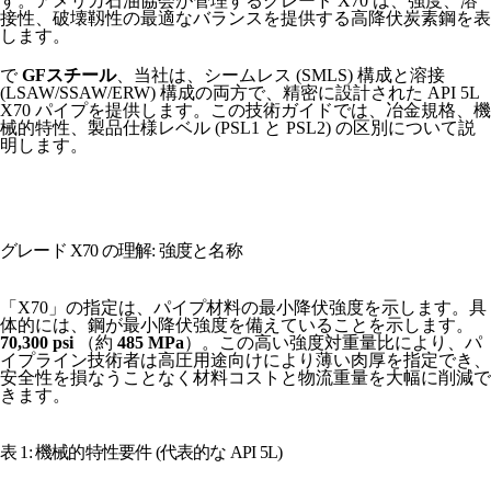
す。アメリカ石油協会が管理するグレード X70 は、強度、溶
接性、破壊靱性の最適なバランスを提供する高降伏炭素鋼を表
します。
で
GFスチール
、当社は、シームレス (SMLS) 構成と溶接
(LSAW/SSAW/ERW) 構成の両方で、精密に設計された API 5L
X70 パイプを提供します。この技術ガイドでは、冶金規格、機
械的特性、製品仕様レベル (PSL1 と PSL2) の区別について説
明します。
グレード X70 の理解: 強度と名称
「X70」の指定は、パイプ材料の最小降伏強度を示します。具
体的には、鋼が最小降伏強度を備えていることを示します。
70,300 psi
（約
485 MPa
）。この高い強度対重量比により、パ
イプライン技術者は高圧用途向けにより薄い肉厚を指定でき、
安全性を損なうことなく材料コストと物流重量を大幅に削減で
きます。
表 1: 機械的特性要件 (代表的な API 5L)