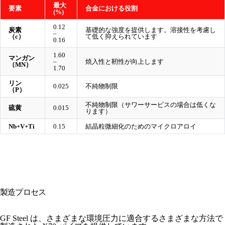
最大
要素
合金における役割
(%)
0.12
炭素
基礎的な強度を提供します。溶接性を考慮し
–
（c）
て低く抑えられています
0.16
1.60
マンガン
–
焼入性と靭性が向上します
（MN）
1.70
リン
0.025
不純物制限
（P）
不純物制限（サワーサービスの場合は低くな
硫黄
0.015
ります）
Nb+V+Ti
0.15
結晶粒微細化のためのマイクロアロイ
製造プロセス
GF Steel は、さまざまな環境圧力に適合するさまざまな方法で