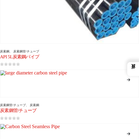
炭素鋼
、
炭素鋼管/チューブ
API 5L炭素鋼パイプ
←
0
5つのうち
炭素鋼管/チューブ
、
炭素鋼
炭素鋼管/チューブ
0
5つのうち