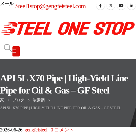
メール
Steel1stop@gengfeisteel.com
API 5L X70 Pipe | High-Yield Line
Pipe for Oil & Gas – GF Steel
家
ブログ
炭素鋼
API 5L X70 PIPE | HIGH-YIELD LINE PIPE FOR OIL & GAS – GF STEEL
2026-06-26
gengfeisteel
0 コメント