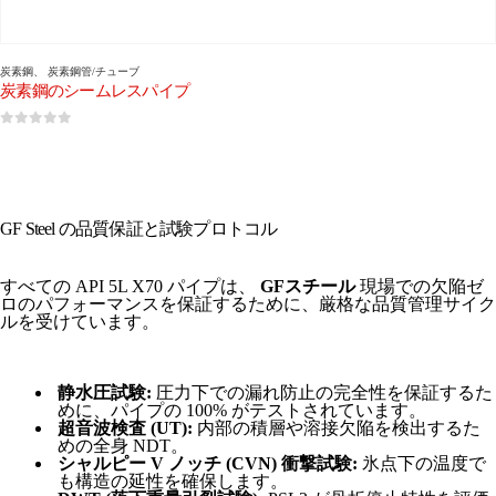
炭素鋼
、
炭素鋼管/チューブ
炭素鋼のシームレスパイプ
0
5つのうち
GF Steel の品質保証と試験プロトコル
すべての API 5L X70 パイプは、
GFスチール
現場での欠陥ゼ
ロのパフォーマンスを保証するために、厳格な品質管理サイク
ルを受けています。
静水圧試験:
圧力下での漏れ防止の完全性を保証するた
めに、パイプの 100% がテストされています。
超音波検査 (UT):
内部の積層や溶接欠陥を検出するた
めの全身 NDT。
シャルピー V ノッチ (CVN) 衝撃試験:
氷点下の温度で
も構造の延性を確保します。