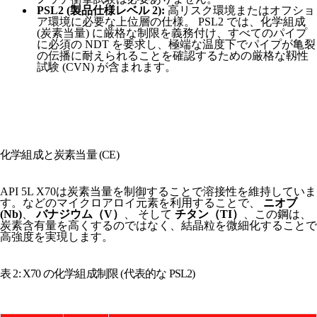
PSL2 (製品仕様レベル 2):
高リスク環境またはオフショ
ア環境に必要な上位層の仕様。 PSL2 では、化学組成
(炭素当量) に厳格な制限を義務付け、すべてのパイプ
に必須の NDT を要求し、極端な温度下でパイプが亀裂
の伝播に耐えられることを確認するための厳格な靱性
試験 (CVN) が含まれます。
化学組成と炭素当量 (CE)
API 5L X70は炭素当量を制御することで溶接性を維持していま
す。などのマイクロアロイ元素を利用することで、
ニオブ
(Nb)
、
バナジウム（V）
、 そして
チタン（TI）
、この鋼は、
炭素含有量を高くするのではなく、結晶粒を微細化することで
高強度を実現します。
表 2: X70 の化学組成制限 (代表的な PSL2)