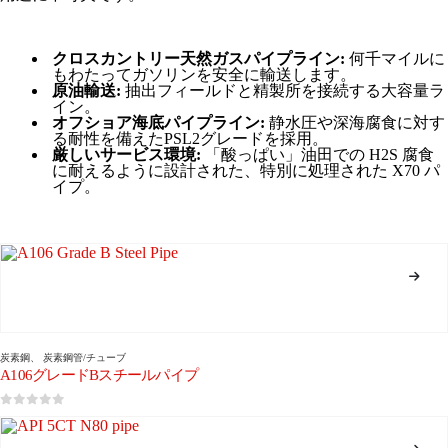
クロスカントリー天然ガスパイプライン:
何千マイルに
もわたってガソリンを安全に輸送します。
原油輸送:
抽出フィールドと精製所を接続する大容量ラ
イン。
オフショア海底パイプライン:
静水圧や深海腐食に対す
る耐性を備えたPSL2グレードを採用。
厳しいサービス環境:
「酸っぱい」油田での H2S 腐食
に耐えるように設計された、特別に処理された X70 パ
イプ。
炭素鋼
、
炭素鋼管/チューブ
A106グレードBスチールパイプ
0
5つのうち