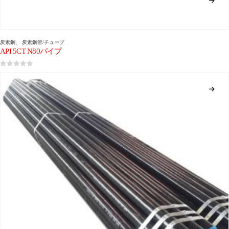
炭素鋼
、
炭素鋼管/チューブ
API 5CT N80パイプ
0
5つのうち