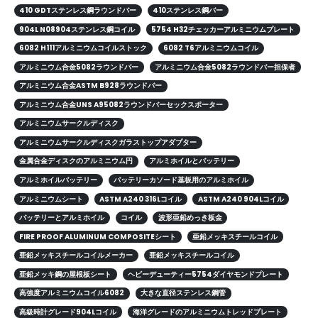
410 GDTステンレス鋼ラウンドバー
410ステンレス鋼バー
904L N08904ステンレス鋼コイル
5754 H32チェッカーアルミニウムプレート
6082 H111アルミニウムコイルストック
6082 T6アルミニウムコイル
アルミニウム合金5082ラウンドバー
アルミニウム合金5082ラウンドバー担保者
アルミニウム合金ASTM B928ラウンドバー
アルミニウム合金UNS A95082ラウンドバーセックスポーター
アルミニウムサークルディスク
アルミニウムサークルディスクガラストップアダプター
金属合金ディスクのアルミニウム円
アルミホイルとバッテリー
アルミホイルバッテリー
バッテリーカソード基板用のアルミホイル
アルミニウムシート
ASTM A240 316Lコイル
ASTM A240 904Lコイル
バッテリーとアルミホイル
コイル
波形亜鉛めっき板金
FIRE PROOF ALUMINUM COMPOSITEシート
亜鉛メッキスチールコイル
亜鉛メッキスチールコイルメーカー
亜鉛メッキスチールコイル
亜鉛メッキ鋼の屋根板シート
ヘビーデューティー5754ダイヤモンドプレート
高強度アルミニウムコイル6082
大きな直径ステンレス鋼管
高級時計グレード904Lコイル
海洋グレードのアルミニウムトレッドプレート