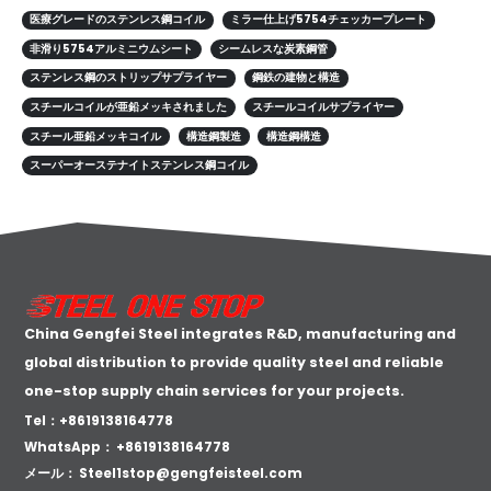
医療グレードのステンレス鋼コイル
ミラー仕上げ5754チェッカープレート
非滑り5754アルミニウムシート
シームレスな炭素鋼管
ステンレス鋼のストリップサプライヤー
鋼鉄の建物と構造
スチールコイルが亜鉛メッキされました
スチールコイルサプライヤー
スチール亜鉛メッキコイル
構造鋼製造
構造鋼構造
スーパーオーステナイトステンレス鋼コイル
China Gengfei Steel integrates R&D, manufacturing and
global distribution to provide quality steel and reliable
one-stop supply chain services for your projects.
Tel：+8619138164778
WhatsApp：
+8619138164778
メール：
Steel1stop@gengfeisteel.com