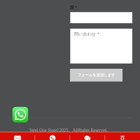
国 *
Alternative:
Steel One Stop©2025。AllRights Reserved。