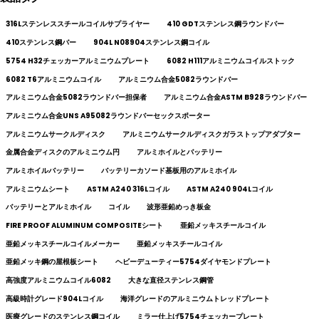
316Lステンレススチールコイルサプライヤー
410 GDTステンレス鋼ラウンドバー
410ステンレス鋼バー
904L N08904ステンレス鋼コイル
5754 H32チェッカーアルミニウムプレート
6082 H111アルミニウムコイルストック
6082 T6アルミニウムコイル
アルミニウム合金5082ラウンドバー
アルミニウム合金5082ラウンドバー担保者
アルミニウム合金ASTM B928ラウンドバー
アルミニウム合金UNS A95082ラウンドバーセックスポーター
アルミニウムサークルディスク
アルミニウムサークルディスクガラストップアダプター
金属合金ディスクのアルミニウム円
アルミホイルとバッテリー
アルミホイルバッテリー
バッテリーカソード基板用のアルミホイル
アルミニウムシート
ASTM A240 316Lコイル
ASTM A240 904Lコイル
バッテリーとアルミホイル
コイル
波形亜鉛めっき板金
FIRE PROOF ALUMINUM COMPOSITEシート
亜鉛メッキスチールコイル
亜鉛メッキスチールコイルメーカー
亜鉛メッキスチールコイル
亜鉛メッキ鋼の屋根板シート
ヘビーデューティー5754ダイヤモンドプレート
高強度アルミニウムコイル6082
大きな直径ステンレス鋼管
高級時計グレード904Lコイル
海洋グレードのアルミニウムトレッドプレート
医療グレードのステンレス鋼コイル
ミラー仕上げ5754チェッカープレート