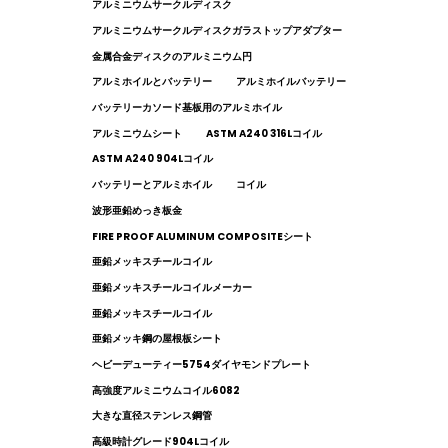
アルミニウムサークルディスク
アルミニウムサークルディスクガラストップアダプター
金属合金ディスクのアルミニウム円
アルミホイルとバッテリー
アルミホイルバッテリー
バッテリーカソード基板用のアルミホイル
アルミニウムシート
ASTM A240 316Lコイル
ASTM A240 904Lコイル
バッテリーとアルミホイル
コイル
波形亜鉛めっき板金
FIRE PROOF ALUMINUM COMPOSITEシート
亜鉛メッキスチールコイル
亜鉛メッキスチールコイルメーカー
亜鉛メッキスチールコイル
亜鉛メッキ鋼の屋根板シート
ヘビーデューティー5754ダイヤモンドプレート
高強度アルミニウムコイル6082
大きな直径ステンレス鋼管
高級時計グレード904Lコイル