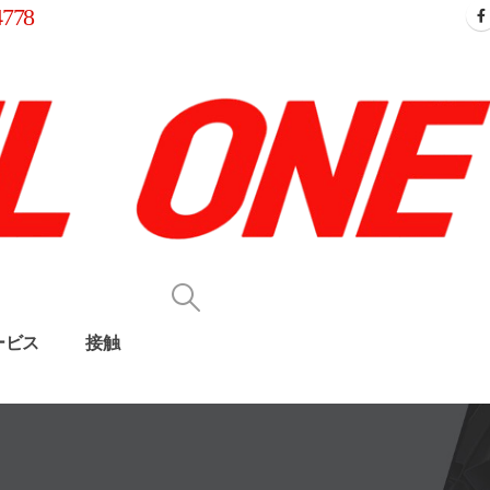
4778
ービス
接触