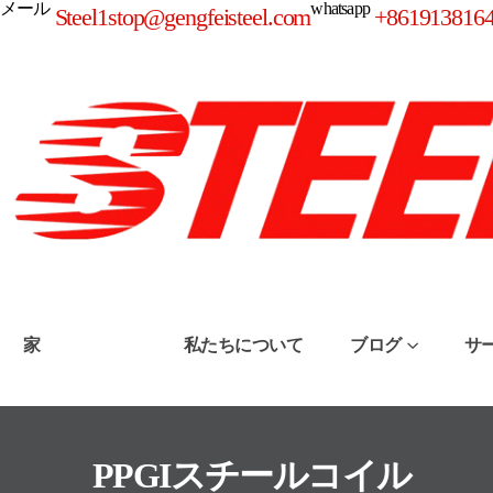
メール
whatsapp
Steel1stop@gengfeisteel.com
+861913816
家
製品
私たちについて
ブログ
サ
PPGIスチールコイル