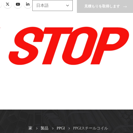
見積もりを取得します
家
製品
PPGI
PPGIスチールコイル