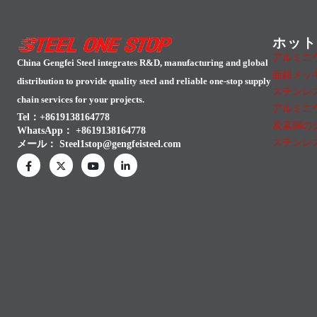
ホッ
アルミニ
China Gengfei Steel integrates R&D, manufacturing and global
亜鉛メッ
distribution to provide quality steel and reliable one-stop supply
ステンレ
chain services for your projects.
アルミニ
Tel：+8619138164778
炭素鋼の
WhatsApp：
+8619138164778
ステンレ
メール：
Steel1stop@gengfeisteel.com