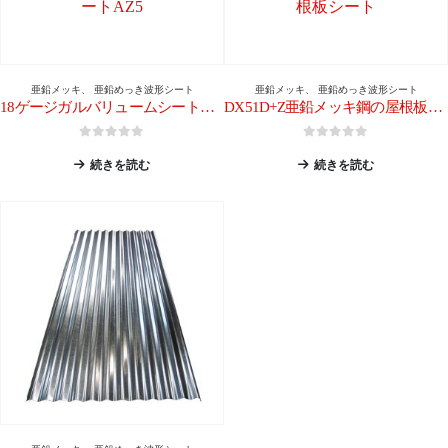
亜鉛メッキ
、
亜鉛めっき波形シート
亜鉛メッキ
、
亜鉛めっき波形シート
18ゲージガルバリュームシートAZ5
DX51D+Z亜鉛メッキ鋼の屋根板シート
0
5つのうち
0
5つのうち
続きを読む
続きを読む