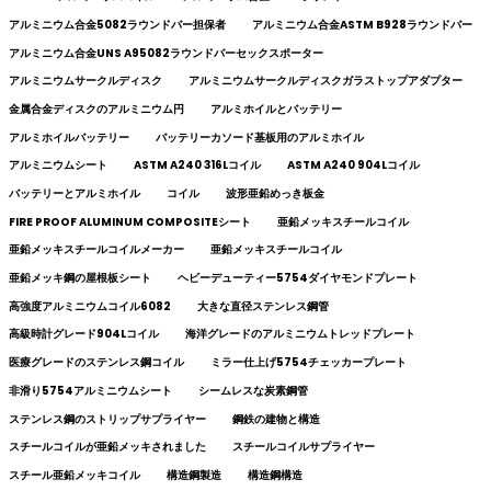
アルミニウム合金5082ラウンドバー担保者
アルミニウム合金ASTM B928ラウンドバー
アルミニウム合金UNS A95082ラウンドバーセックスポーター
アルミニウムサークルディスク
アルミニウムサークルディスクガラストップアダプター
金属合金ディスクのアルミニウム円
アルミホイルとバッテリー
アルミホイルバッテリー
バッテリーカソード基板用のアルミホイル
アルミニウムシート
ASTM A240 316Lコイル
ASTM A240 904Lコイル
バッテリーとアルミホイル
コイル
波形亜鉛めっき板金
FIRE PROOF ALUMINUM COMPOSITEシート
亜鉛メッキスチールコイル
亜鉛メッキスチールコイルメーカー
亜鉛メッキスチールコイル
亜鉛メッキ鋼の屋根板シート
ヘビーデューティー5754ダイヤモンドプレート
高強度アルミニウムコイル6082
大きな直径ステンレス鋼管
高級時計グレード904Lコイル
海洋グレードのアルミニウムトレッドプレート
医療グレードのステンレス鋼コイル
ミラー仕上げ5754チェッカープレート
非滑り5754アルミニウムシート
シームレスな炭素鋼管
ステンレス鋼のストリップサプライヤー
鋼鉄の建物と構造
スチールコイルが亜鉛メッキされました
スチールコイルサプライヤー
スチール亜鉛メッキコイル
構造鋼製造
構造鋼構造