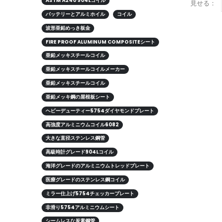
ASTM A240 904Lコイル
見せる：
バッテリーとアルミホイル
コイル
波形亜鉛めっき板金
FIRE PROOF ALUMINUM COMPOSITEシート
亜鉛メッキスチールコイル
亜鉛メッキスチールコイルメーカー
亜鉛メッキスチールコイル
亜鉛メッキ鋼の屋根板シート
ヘビーデューティー5754ダイヤモンドプレート
高強度アルミニウムコイル6082
大きな直径ステンレス鋼管
高級時計グレード904Lコイル
海洋グレードのアルミニウムトレッドプレート
医療グレードのステンレス鋼コイル
ミラー仕上げ5754チェッカープレート
非滑り5754アルミニウムシート
シームレスな炭素鋼管