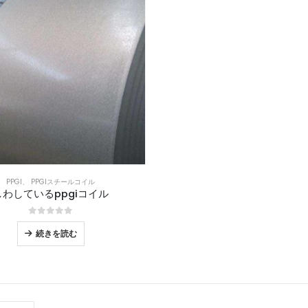
PPGI
、
PPGIスチールコイル
しわしているppgiコイル
0
5つのうち
続きを読む