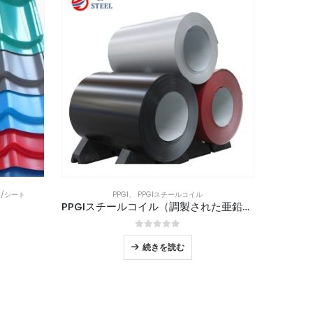
/シート
PPGI
、
PPGIスチールコイル
PPGIスチールコイル（調製された亜鉛メッキスチールコイル）
0
5つのうち
続きを読む