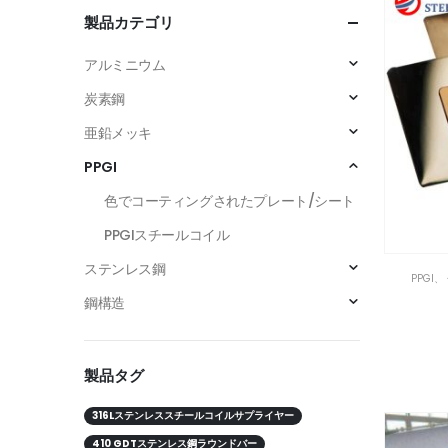
製品カテゴリ
アルミニウム
炭素鋼
亜鉛メッキ
PPGI
色でコーティングされたプレート/シート
PPGIスチールコイル
ステンレス鋼
PPGI
、
鋼構造
製品タグ
316Lステンレススチールコイルサプライヤー
410 GDTステンレス鋼ラウンドバー