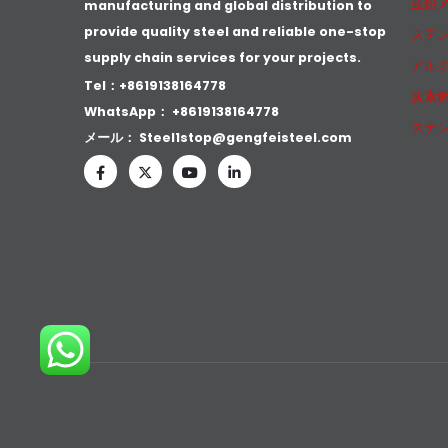
亜鉛
manufacturing and global distribution to
provide quality steel and reliable one-stop
ステ
supply chain services for your projects.
アル
Tel：+8619138164778
炭素
WhatsApp：
+8619138164778
ステ
メール：
Steel1stop@gengfeisteel.com