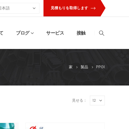
見積もりを取得します
て
ブログ
サービス
接触
家
製品
PPGI
見せる：