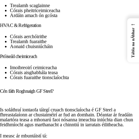
Trealamh scaglainne
Córais pheitriceimiceacha
Ardáin amach ón gcósta
←
HVAC & Refrigeration
Tábla na nÁbhar
Córais aerchóirithe
Trealamh fuaraithe
Aonaid chuisniúcháin
Próiseáil cheimiceach
Imoibreoirí ceimiceacha
Córais aisghabhála teasa
Córais fuaraithe tionsclaíochta
Cén fáth Roghnaigh GF Steel?
Is soláthraí iontaofa táirgí cruach tionsclaíocha é GF Steel a
fhreastalaíonn ar chustaiméirí ar fud an domhain. Déantar ár feadáin
malartóra teasa a mhonarú faoi nósanna imeachta iniúchta dian chun
feidhmíocht agus marthanacht a chinntiú in iarratais éilitheacha.
I measc ár mbuntáistí tá: