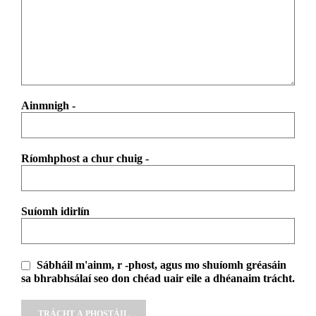
Ainmnigh
-
Ríomhphost a chur chuig
-
Suíomh idirlín
Sábháil m'ainm, r -phost, agus mo shuíomh gréasáin
sa bhrabhsálaí seo don chéad uair eile a dhéanaim trácht.