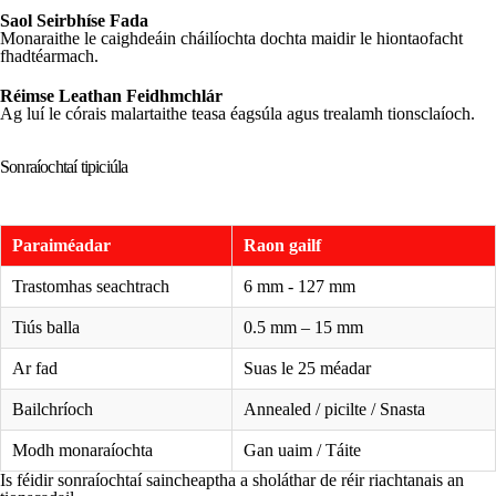
Saol Seirbhíse Fada
Monaraithe le caighdeáin cháilíochta dochta maidir le hiontaofacht
fhadtéarmach.
Réimse Leathan Feidhmchlár
Ag luí le córais malartaithe teasa éagsúla agus trealamh tionsclaíoch.
Sonraíochtaí tipiciúla
Paraiméadar
Raon gailf
Trastomhas seachtrach
6 mm - 127 mm
Tiús balla
0.5 mm – 15 mm
Ar fad
Suas le 25 méadar
Bailchríoch
Annealed / picilte / Snasta
Modh monaraíochta
Gan uaim / Táite
Is féidir sonraíochtaí saincheaptha a sholáthar de réir riachtanais an