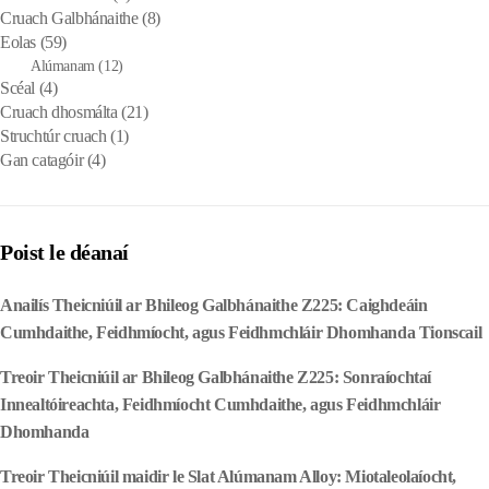
Cruach Galbhánaithe
(8)
Eolas
(59)
Alúmanam
(12)
Scéal
(4)
Cruach dhosmálta
(21)
Struchtúr cruach
(1)
Gan catagóir
(4)
Poist le déanaí
Anailís Theicniúil ar Bhileog Galbhánaithe Z225: Caighdeáin
Cumhdaithe, Feidhmíocht, agus Feidhmchláir Dhomhanda Tionscail
Treoir Theicniúil ar Bhileog Galbhánaithe Z225: Sonraíochtaí
Innealtóireachta, Feidhmíocht Cumhdaithe, agus Feidhmchláir
Dhomhanda
Treoir Theicniúil maidir le Slat Alúmanam Alloy: Miotaleolaíocht,