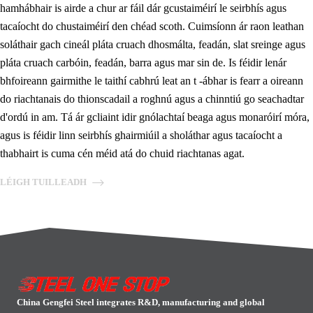
hamhábhair is airde a chur ar fáil dár gcustaiméirí le seirbhís agus
tacaíocht do chustaiméirí den chéad scoth. Cuimsíonn ár raon leathan
soláthair gach cineál pláta cruach dhosmálta, feadán, slat sreinge agus
pláta cruach carbóin, feadán, barra agus mar sin de. Is féidir lenár
bhfoireann gairmithe le taithí cabhrú leat an t -ábhar is fearr a oireann
do riachtanais do thionscadail a roghnú agus a chinntiú go seachadtar
d'ordú in am. Tá ár gcliaint idir gnólachtaí beaga agus monaróirí móra,
agus is féidir linn seirbhís ghairmiúil a sholáthar agus tacaíocht a
thabhairt is cuma cén méid atá do chuid riachtanas agat.
LÉIGH TUILLEADH
China Gengfei Steel integrates R&D, manufacturing and global