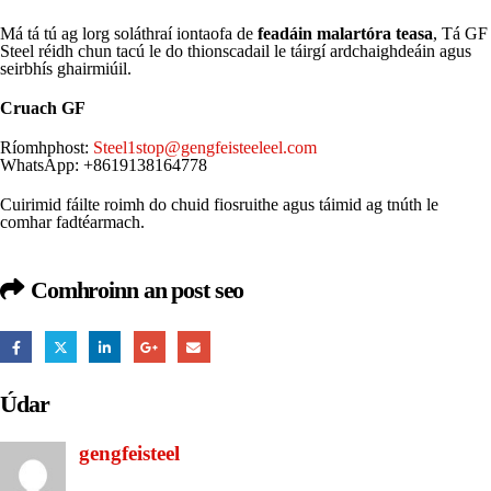
Má tá tú ag lorg soláthraí iontaofa de
feadáin malartóra teasa
, Tá GF
Steel réidh chun tacú le do thionscadail le táirgí ardchaighdeáin agus
seirbhís ghairmiúil.
Cruach GF
Ríomhphost:
Steel1stop@gengfeisteeleel.com
WhatsApp: +8619138164778
Cuirimid fáilte roimh do chuid fiosruithe agus táimid ag tnúth le
comhar fadtéarmach.
Comhroinn an post seo
Údar
gengfeisteel