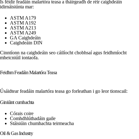
Is féidir feadáin malartóra teasa a tháirgeadh de réir caighdeáin
idirnáisiúnta mar:
ASTM A179
ASTM A192
ASTM A213
ASTM A249
GA Caighdeáin
Caighdeáin DIN
Cinntíonn na caighdeáin seo cáilíocht chobhsaí agus feidhmíocht
mheicniúil iontaofa.
Feidhm Feadáin Malartóra Teasa
Úsáidtear feadáin malartóra teasa go forleathan i go leor tionscail:
Giniúint cumhachta
Córais coire
Comhdhlúthadáin gaile
Stáisiúin chumhachta teirmeacha
Oil & Gas Industry