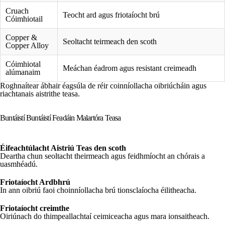
Cruach
Teocht ard agus friotaíocht brú
Cóimhiotail
Copper &
Seoltacht teirmeach den scoth
Copper Alloy
Cóimhiotal
Meáchan éadrom agus resistant creimeadh
alúmanaim
Roghnaítear ábhair éagsúla de réir coinníollacha oibriúcháin agus
riachtanais aistrithe teasa.
Buntáistí Buntáistí Feadáin Malartóra Teasa
Éifeachtúlacht Aistriú Teas den scoth
Deartha chun seoltacht theirmeach agus feidhmíocht an chórais a
uasmhéadú.
Friotaíocht Ardbhrú
In ann oibriú faoi choinníollacha brú tionsclaíocha éilitheacha.
Friotaíocht creimthe
Oiriúnach do thimpeallachtaí ceimiceacha agus mara ionsaitheach.