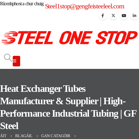
Ríomhphost a chur chuig
Steel1stop@gengfeisteeleel.com
Heat Exchanger Tubes
Manufacturer & Supplier | High-
Performance Industrial Tubing | GF
Steel
ÁIT
BLAGÁIL
GAN CATAGÓIR