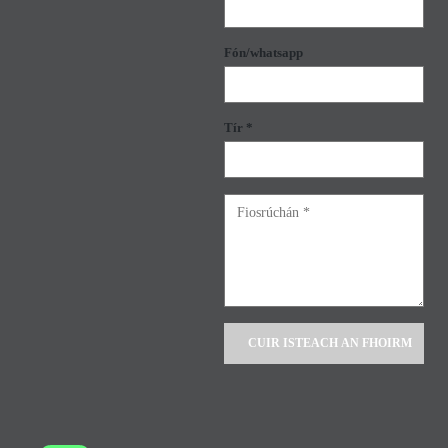
Fón/whatsapp
Tír *
Alternative: