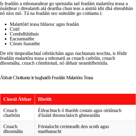
Is feadáin a mhonaraítear go speisialta iad feadáin malartóra teasa a
úsáidtear i dtrealamh atá deartha chun teas a aistriú idir dhá shreabhán
nó níos mó. Tá na feadáin seo suiteáilte go coitianta i:
Malartóirí teasa bhlaosc agus feadán
Coirí
Comhdhlúthais
Eacnamaithe
Córais fuaraithe
De réir timpeallachtaí oibriúcháin agus riachtanais teochta, is féidir
feadáin malartóra teasa a mhonarú as cruach carbóin, cruach
dhosmálta, cruach cóimhiotail, nó ábhair neamhfheiriúla.
Ábhair Choitianta le haghaidh Feadáin Malartóra Teasa
Cineál Ábhar
Bheith
Cruach
Éifeachtach ó thaobh costais agus oiriúnach
charbóin
d'úsáid thionsclaíoch ghinearálta
Cruach
Friotaíocht creimeadh den scoth agus
dhosmálta
marthanacht