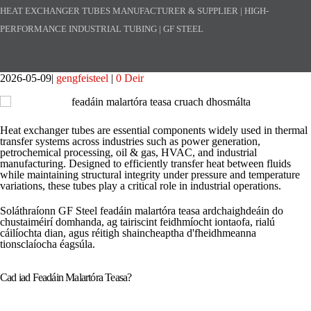
HEAT EXCHANGER TUBES MANUFACTURER & SUPPLIER | HIGH-
PERFORMANCE INDUSTRIAL TUBING | GF STEEL
2026-05-09
gengfeisteel
0 Deir
Heat exchanger tubes are essential components widely used in thermal
transfer systems across industries such as power generation,
petrochemical processing, oil & gas, HVAC, and industrial
manufacturing. Designed to efficiently transfer heat between fluids
while maintaining structural integrity under pressure and temperature
variations, these tubes play a critical role in industrial operations.
Soláthraíonn GF Steel feadáin malartóra teasa ardchaighdeáin do
chustaiméirí domhanda, ag tairiscint feidhmíocht iontaofa, rialú
cáilíochta dian, agus réitigh shaincheaptha d'fheidhmeanna
tionsclaíocha éagsúla.
Cad iad Feadáin Malartóra Teasa?