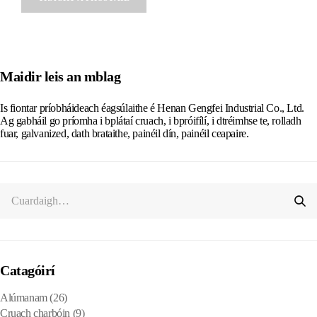
Alternative:
Maidir leis an mblag
Is fiontar príobháideach éagsúlaithe é Henan Gengfei Industrial Co., Ltd.
Ag gabháil go príomha i bplátaí cruach, i bpróifílí, i dtréimhse te, rolladh
fuar, galvanized, dath brataithe, painéil dín, painéil ceapaire.
Catagóirí
Alúmanam
(26)
Cruach charbóin
(9)