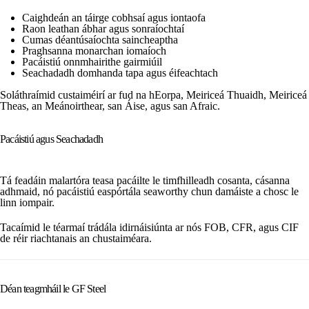
Caighdeán an táirge cobhsaí agus iontaofa
Raon leathan ábhar agus sonraíochtaí
Cumas déantúsaíochta saincheaptha
Praghsanna monarchan iomaíoch
Pacáistiú onnmhairithe gairmiúil
Seachadadh domhanda tapa agus éifeachtach
Soláthraímid custaiméirí ar fud na hEorpa, Meiriceá Thuaidh, Meiriceá
Theas, an Meánoirthear, san Áise, agus san Afraic.
Pacáistiú agus Seachadadh
Tá feadáin malartóra teasa pacáilte le timfhilleadh cosanta, cásanna
adhmaid, nó pacáistiú easpórtála seaworthy chun damáiste a chosc le
linn iompair.
Tacaímid le téarmaí trádála idirnáisiúnta ar nós FOB, CFR, agus CIF
de réir riachtanais an chustaiméara.
Déan teagmháil le GF Steel