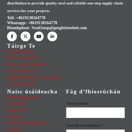
distribution to provide quality steel and reliable one-stop supply chain
services for your projects.
Teil: +8619138164778
Whatsapp:
+8619138164778
Ríomhphost:
Steel1stop@gengfeisteeleel.com
Táirge Te
Pláta alúmanaim
Píopa Galbhánaithe
Píopa cruach dhosmálta
Corna alúmanaim
Píopaí gan uaim cruach charbóin
Cruach dhosmálta
Naisc úsáideacha
Fág d’fhiosrúchán
Déan teagmháil linn
Ainm iomlán
Ár Seirbhísí
Maidir Linn
Táirgeacht
Polasaí Príobháideachta
Seoladh ríomhphoist *
Lonlach