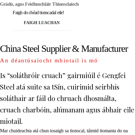
Grádú, agus Feidhmchláir Thionsclaíoch
Faigh do chéad tionscadal eile!
FAIGH LUACHAN
China Steel Supplier & Manufacturer
An déantúsaíocht mhiotail is mó
Is “soláthróir cruach” gairmiúil é Gengfei
Steel atá suite sa tSín, cuirimid seirbhís
soláthair ar fáil do chruach dhosmálta,
cruach charbóin, alúmanam agus ábhair eile
miotail.
Mar chuideachta atá chun tosaigh sa tionscal, táimid tiomanta do na