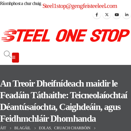
Ríomhphost a chur chuig
Steel1stop@gengfeisteeleel.com
An Treoir Dheifnídeach maidir le
Feadáin Táthaithe: Teicneolaíochtaí
Déantúsaíochta, Caighdeáin, agus
Feidhmchláir Dhomhanda
ÁIT
BLAGÁIL
EOLAS
,
CRUACH CHARBÓIN