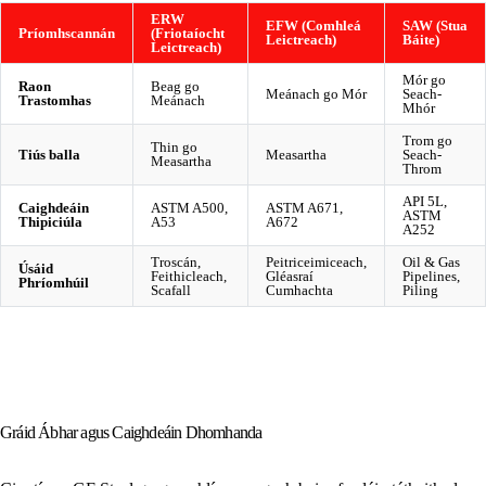
ERW
EFW (Comhleá
SAW (Stua
Príomhscannán
(Friotaíocht
Leictreach)
Báite)
Leictreach)
Mór go
Raon
Beag go
Meánach go Mór
Seach-
Trastomhas
Meánach
Mhór
Trom go
Thin go
Tiús balla
Measartha
Seach-
Measartha
Throm
API 5L,
Caighdeáin
ASTM A500,
ASTM A671,
ASTM
Thipiciúla
A53
A672
A252
Troscán,
Peitriceimiceach,
Oil & Gas
Úsáid
Feithicleach,
Gléasraí
Pipelines,
Phríomhúil
Scafall
Cumhachta
Piling
Gráid Ábhar agus Caighdeáin Dhomhanda