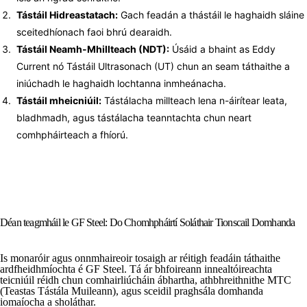
Tástáil Hidreastatach:
Gach feadán a thástáil le haghaidh sláine
sceitedhíonach faoi bhrú dearaidh.
Tástáil Neamh-Mhillteach (NDT):
Úsáid a bhaint as Eddy
Current nó Tástáil Ultrasonach (UT) chun an seam táthaithe a
iniúchadh le haghaidh lochtanna inmheánacha.
Tástáil mheicniúil:
Tástálacha millteach lena n-áirítear leata,
bladhmadh, agus tástálacha teanntachta chun neart
comhpháirteach a fhíorú.
Déan teagmháil le GF Steel: Do Chomhpháirtí Soláthair Tionscail Domhanda
Is monaróir agus onnmhaireoir tosaigh ar réitigh feadáin táthaithe
ardfheidhmíochta é GF Steel. Tá ár bhfoireann innealtóireachta
teicniúil réidh chun comhairliúcháin ábhartha, athbhreithnithe MTC
(Teastas Tástála Muileann), agus sceidil praghsála domhanda
iomaíocha a sholáthar.