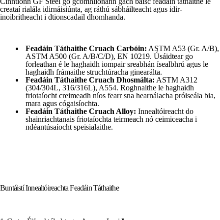
Cinntíonn GF Steel go gcomhlíonann gach baisc feadáin táthaithe le
creataí rialála idirnáisiúnta, ag ráthú sábháilteacht agus idir-
inoibritheacht i dtionscadail dhomhanda.
Feadáin Táthaithe Cruach Carbóin:
ASTM A53 (Gr. A/B),
ASTM A500 (Gr. A/B/C/D), EN 10219. Úsáidtear go
forleathan é le haghaidh iompair sreabhán ísealbhrú agus le
haghaidh frámaithe struchtúracha ginearálta.
Feadáin Táthaithe Cruach Dhosmálta:
ASTM A312
(304/304L, 316/316L), A554. Roghnaithe le haghaidh
friotaíocht creimeadh níos fearr sna hearnálacha próiseála bia,
mara agus cógaisíochta.
Feadáin Táthaithe Cruach Alloy:
Innealtóireacht do
shainriachtanais friotaíochta teirmeach nó ceimiceacha i
ndéantúsaíocht speisialaithe.
Buntáistí Innealtóireachta Feadáin Táthaithe