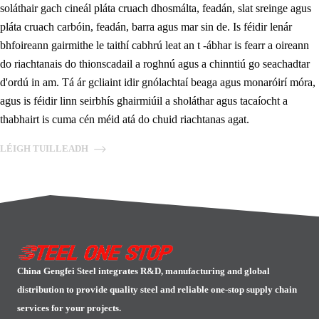
soláthair gach cineál pláta cruach dhosmálta, feadán, slat sreinge agus
pláta cruach carbóin, feadán, barra agus mar sin de. Is féidir lenár
bhfoireann gairmithe le taithí cabhrú leat an t -ábhar is fearr a oireann
do riachtanais do thionscadail a roghnú agus a chinntiú go seachadtar
d'ordú in am. Tá ár gcliaint idir gnólachtaí beaga agus monaróirí móra,
agus is féidir linn seirbhís ghairmiúil a sholáthar agus tacaíocht a
thabhairt is cuma cén méid atá do chuid riachtanas agat.
LÉIGH TUILLEADH
China Gengfei Steel integrates R&D, manufacturing and global
distribution to provide quality steel and reliable one-stop supply chain
services for your projects.