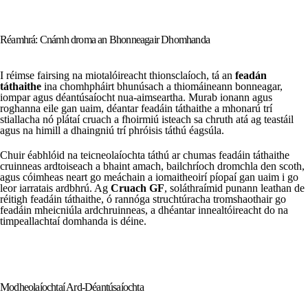
Réamhrá: Cnámh droma an Bhonneagair Dhomhanda
I réimse fairsing na miotalóireacht thionsclaíoch, tá an
feadán
táthaithe
ina chomhpháirt bhunúsach a thiomáineann bonneagar,
iompar agus déantúsaíocht nua-aimseartha. Murab ionann agus
roghanna eile gan uaim, déantar feadáin táthaithe a mhonarú trí
stiallacha nó plátaí cruach a fhoirmiú isteach sa chruth atá ag teastáil
agus na himill a dhaingniú trí phróisis táthú éagsúla.
Chuir éabhlóid na teicneolaíochta táthú ar chumas feadáin táthaithe
cruinneas ardtoiseach a bhaint amach, bailchríoch dromchla den scoth,
agus cóimheas neart go meáchain a iomaitheoirí píopaí gan uaim i go
leor iarratais ardbhrú. Ag
Cruach GF
, soláthraímid punann leathan de
réitigh feadáin táthaithe, ó rannóga struchtúracha tromshaothair go
feadáin mheicniúla ardchruinneas, a dhéantar innealtóireacht do na
timpeallachtaí domhanda is déine.
Modheolaíochtaí Ard-Déantúsaíochta