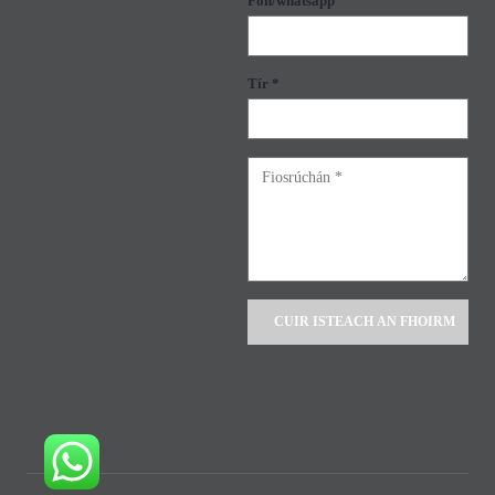
Fón/whatsapp
Tír *
Alternative: