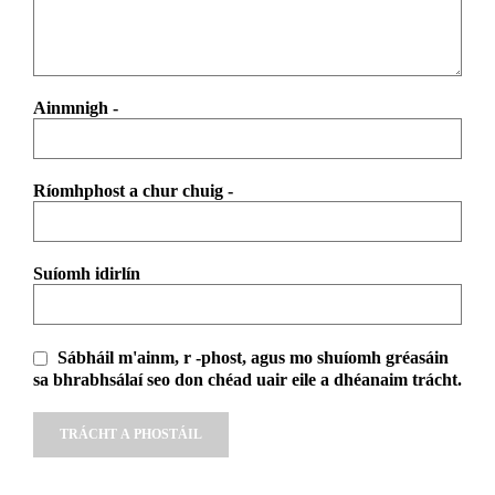
Ainmnigh
-
Ríomhphost a chur chuig
-
Suíomh idirlín
Sábháil m'ainm, r -phost, agus mo shuíomh gréasáin
sa bhrabhsálaí seo don chéad uair eile a dhéanaim trácht.
Alternative: