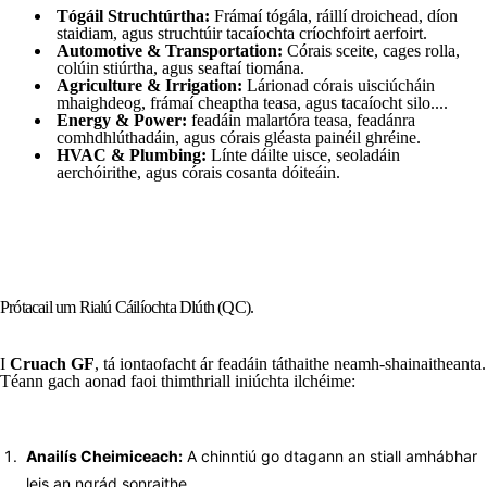
Tógáil Struchtúrtha:
Frámaí tógála, ráillí droichead, díon
staidiam, agus struchtúir tacaíochta críochfoirt aerfoirt.
Automotive & Transportation:
Córais sceite, cages rolla,
colúin stiúrtha, agus seaftaí tiomána.
Agriculture & Irrigation:
Lárionad córais uisciúcháin
mhaighdeog, frámaí cheaptha teasa, agus tacaíocht silo....
Energy & Power:
feadáin malartóra teasa, feadánra
comhdhlúthadáin, agus córais gléasta painéil ghréine.
HVAC & Plumbing:
Línte dáilte uisce, seoladáin
aerchóirithe, agus córais cosanta dóiteáin.
Prótacail um Rialú Cáilíochta Dlúth (QC).
I
Cruach GF
, tá iontaofacht ár feadáin táthaithe neamh-shainaitheanta.
Téann gach aonad faoi thimthriall iniúchta ilchéime:
Anailís Cheimiceach:
A chinntiú go dtagann an stiall amhábhar
leis an ngrád sonraithe.