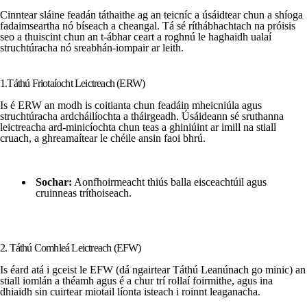
Cinntear sláine feadán táthaithe ag an teicníc a úsáidtear chun a shíoga
fadaimseartha nó bíseach a cheangal. Tá sé ríthábhachtach na próisis
seo a thuiscint chun an t-ábhar ceart a roghnú le haghaidh ualaí
struchtúracha nó sreabhán-iompair ar leith.
1.Táthú Friotaíocht Leictreach (ERW)
Is é ERW an modh is coitianta chun feadáin mheicniúla agus
struchtúracha ardcháilíochta a tháirgeadh. Úsáideann sé sruthanna
leictreacha ard-minicíochta chun teas a ghiniúint ar imill na stiall
cruach, a ghreamaítear le chéile ansin faoi bhrú.
Sochar:
Aonfhoirmeacht thiús balla eisceachtúil agus
cruinneas tríthoiseach.
2. Táthú Comhleá Leictreach (EFW)
Is éard atá i gceist le EFW (dá ngairtear Táthú Leanúnach go minic) an
stiall iomlán a théamh agus é a chur trí rollaí foirmithe, agus ina
dhiaidh sin cuirtear miotail líonta isteach i roinnt leaganacha.