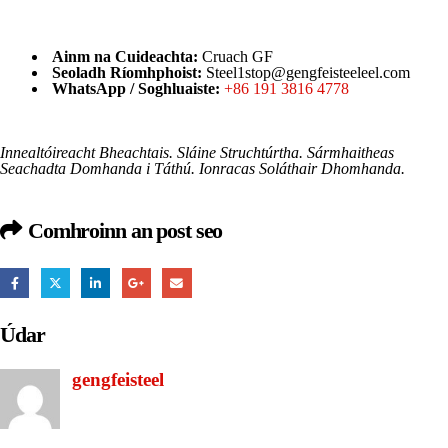
Ainm na Cuideachta:
Cruach GF
Seoladh Ríomhphoist:
Steel1stop@gengfeisteeleel.com
WhatsApp / Soghluaiste:
+86 191 3816 4778
Innealtóireacht Bheachtais. Sláine Struchtúrtha. Sármhaitheas
Seachadta Domhanda i Táthú. Ionracas Soláthair Dhomhanda.
Comhroinn an post seo
Údar
gengfeisteel