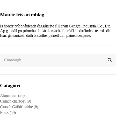
Maidir leis an mblag
Is fiontar príobháideach éagsúlaithe é Henan Gengfei Industrial Co., Ltd.
Ag gabháil go príomha i bplátaí cruach, i bpróifílí, i dtréimhse te, rolladh
fuar, galvanized, dath brataithe, painéil dín, painéil ceapaire.
Catagóirí
Alúmanam
(26)
Cruach charbóin
(9)
Cruach Galbhánaithe
(8)
Eolas
(59)