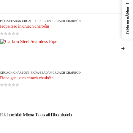
←
Tábla na nÁbhar
PÍOPA/FEADÁN CRUACH CHARBÓIN
,
CRUACH CHARBÓIN
Píopa/feadán cruach charbóin
0
As 5
CRUACH CHARBÓIN
,
PÍOPA/FEADÁN CRUACH CHARBÓIN
Píopa gan uaim cruach charbóin
0
As 5
Feidhmchláir Mhóra Tionscail Dhomhanda