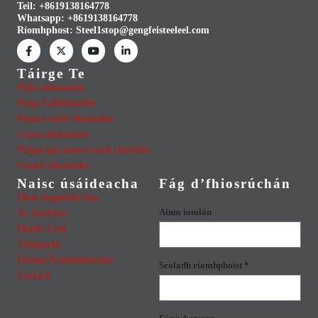
Teil: +8619138164778
Whatsapp:
+8619138164778
Ríomhphost:
Steel1stop@gengfeisteeleel.com
Táirge Te
Pláta alúmanaim
Píopa Galbhánaithe
Píopa cruach dhosmálta
Corna alúmanaim
Píopaí gan uaim cruach charbóin
Cruach dhosmálta
Naisc úsáideacha
Fág d’fhiosrúchán
Déan teagmháil linn
Ainm iomlán
Ár Seirbhísí
Maidir Linn
Táirgeacht
Polasaí Príobháideachta
Seoladh ríomhphoist *
Lonlach