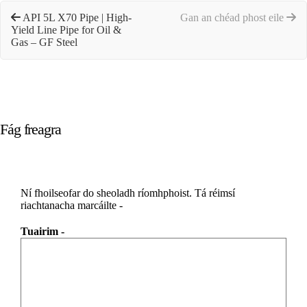
API 5L X70 Pipe | High-
Gan an chéad phost eile
Yield Line Pipe for Oil &
Gas – GF Steel
Fág freagra
Ní fhoilseofar do sheoladh ríomhphoist.
Tá réimsí
riachtanacha marcáilte
-
Tuairim
-