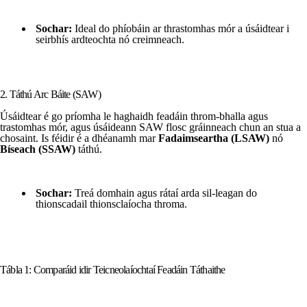
Sochar:
Ideal do phíobáin ar thrastomhas mór a úsáidtear i
seirbhís ardteochta nó creimneach.
2. Táthú Arc Báite (SAW)
Úsáidtear é go príomha le haghaidh feadáin throm-bhalla agus
trastomhas mór, agus úsáideann SAW flosc gráinneach chun an stua a
chosaint. Is féidir é a dhéanamh mar
Fadaimseartha (LSAW)
nó
Bíseach (SSAW)
táthú.
Sochar:
Treá domhain agus rátaí arda sil-leagan do
thionscadail thionsclaíocha throma.
Tábla 1: Comparáid idir Teicneolaíochtaí Feadáin Táthaithe