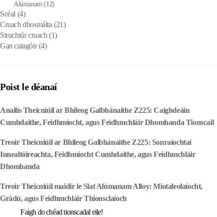
Alúmanam
(12)
Scéal
(4)
Cruach dhosmálta
(21)
Struchtúr cruach
(1)
Gan catagóir
(4)
Poist le déanaí
Anailís Theicniúil ar Bhileog Galbhánaithe Z225: Caighdeáin
Cumhdaithe, Feidhmíocht, agus Feidhmchláir Dhomhanda Tionscail
Treoir Theicniúil ar Bhileog Galbhánaithe Z225: Sonraíochtaí
Innealtóireachta, Feidhmíocht Cumhdaithe, agus Feidhmchláir
Dhomhanda
Treoir Theicniúil maidir le Slat Alúmanam Alloy: Miotaleolaíocht,
Grádú, agus Feidhmchláir Thionsclaíoch
Faigh do chéad tionscadal eile!