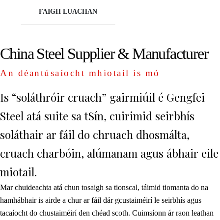
FAIGH LUACHAN
China Steel Supplier & Manufacturer
An déantúsaíocht mhiotail is mó
Is “soláthróir cruach” gairmiúil é Gengfei
Steel atá suite sa tSín, cuirimid seirbhís
soláthair ar fáil do chruach dhosmálta,
cruach charbóin, alúmanam agus ábhair eile
miotail.
Mar chuideachta atá chun tosaigh sa tionscal, táimid tiomanta do na
hamhábhair is airde a chur ar fáil dár gcustaiméirí le seirbhís agus
tacaíocht do chustaiméirí den chéad scoth. Cuimsíonn ár raon leathan