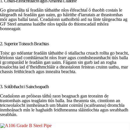
1. Costas-Éifeachtúlacht agus Amanna Luaidhe
Go ginearálta tá feadáin táthaithe níos éifeachtaí ó thaobh costais le
táirgeadh ná feadáin gan uaim, go háirithe d'iarratais ar thrastomhas
mór agus ballaí tanaí. Ceadaíonn uathoibriú ard na línte táirgeachta ag
GF Steel amanna luaidhe níos tapúla do thionscadail mhóra
bonneagair.
2. Superior Toiseach Beachtas
Toisc go ndéantar feadáin táthaithe ó stiallacha cruach rollta go beacht,
léiríonn siad comhlárnacht níos fearr agus comhsheasmhacht tiús balla
i gcomparáid le feadáin gan uaim. Fágann sin gurb iad an rogha
tosaíochta iad d’fheidhmchláir a dteastaíonn feisteas cruinn uathu, mar
chassis feithicleach agus innealra beachta.
3. Solúbthacht i Saincheapadh
Ceadaíonn an próiseas táthú raon beagnach gan teorainn de
trastomhais agus teaglaim tiús balla. Ina theannta sin, cinntíonn an
teicneolaíocht inmheánach um bhaint coirníní (scaifeanna) dromchla
inmheánach mín le haghaidh feidhmeanna sláintíochta agus sreabhadh
sreabhán.