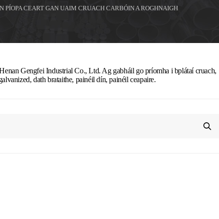
N PÍOPA CEART GAN UAIM CRUACH CARBÓIN A ROGHNAIGH
é Henan Gengfei Industrial Co., Ltd. Ag gabháil go príomha i bplátaí cruach,
, galvanized, dath brataithe, painéil dín, painéil ceapaire.