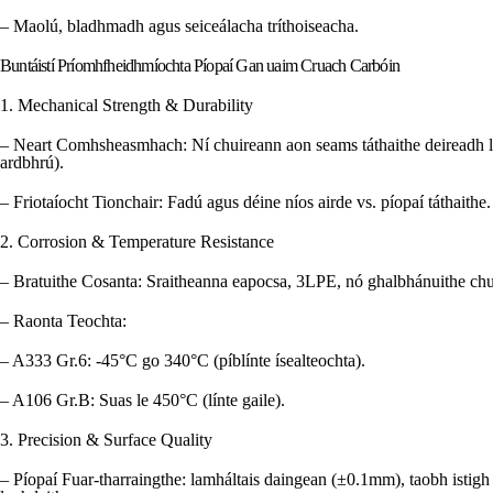
– Maolú, bladhmadh agus seiceálacha tríthoiseacha.
Buntáistí Príomhfheidhmíochta Píopaí Gan uaim Cruach Carbóin
1. Mechanical Strength & Durability
– Neart Comhsheasmhach: Ní chuireann aon seams táthaithe deireadh le 
ardbhrú).
– Friotaíocht Tionchair: Fadú agus déine níos airde vs. píopaí táthaithe.
2. Corrosion & Temperature Resistance
– Bratuithe Cosanta: Sraitheanna eapocsa, 3LPE, nó ghalbhánuithe chu
– Raonta Teochta:
– A333 Gr.6: -45°C go 340°C (píblínte ísealteochta).
– A106 Gr.B: Suas le 450°C (línte gaile).
3. Precision & Surface Quality
– Píopaí Fuar-tharraingthe: lamháltais daingean (±0.1mm), taobh istigh