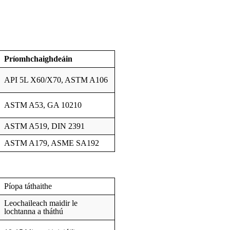
Príomhchaighdeáin
API 5L X60/X70, ASTM A106
ASTM A53, GA 10210
ASTM A519, DIN 2391
ASTM A179, ASME SA192
Píopa táthaithe
Leochaileach maidir le
lochtanna a tháthú