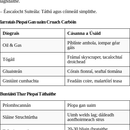
laghdaithe.
– Éascaíocht Suiteála: Táthú agus cóimeáil simplithe.
Iarratais Píopaí Gan uaim Cruach Carbóin
Díograis
Cásanna a Úsáid
Píblínte amhola, iompar géar
Oil & Gas
gáis
Frámaí skyscraper, tacaíochtaí
Tógáil
droichead
Gluaisteán
Córais fionraí, seaftaí tiomána
Giniúint cumhachta
Feadáin coire, malartóirí teasa
Buntáistí Thar Píopaí Táthaithe
Príomhscannán
Píopa gan uaim
Uimh welds lag; dáileadh
Sláine Struchtúrtha
aonfhoirmeach strus
20-30 bliain (brataithe