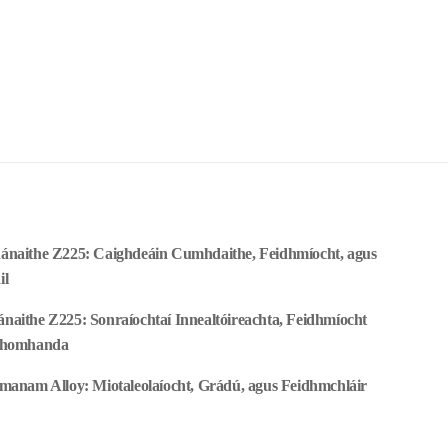
bhánaithe Z225: Caighdeáin Cumhdaithe, Feidhmíocht, agus
il
ánaithe Z225: Sonraíochtaí Innealtóireachta, Feidhmíocht
 Dhomhanda
lúmanam Alloy: Miotaleolaíocht, Grádú, agus Feidhmchláir