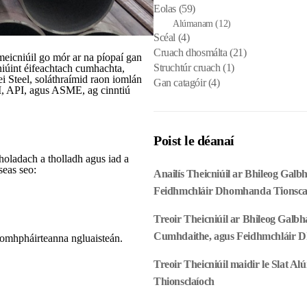
Eolas
(59)
Alúmanam
(12)
Scéal
(4)
Cruach dhosmálta
(21)
 meicniúil go mór ar na píopaí gan
Struchtúr cruach
(1)
niúint éifeachtach cumhachta,
i Steel, soláthraímid raon iomlán
Gan catagóir
(4)
, API, agus ASME, ag cinntiú
Poist le déanaí
sholadach a tholladh agus iad a
seas seo:
Anailís Theicniúil ar Bhileog Gal
Feidhmchláir Dhomhanda Tionsca
Treoir Theicniúil ar Bhileog Galbh
Cumhdaithe, agus Feidhmchláir
 comhpháirteanna ngluaisteán.
Treoir Theicniúil maidir le Slat A
Thionsclaíoch