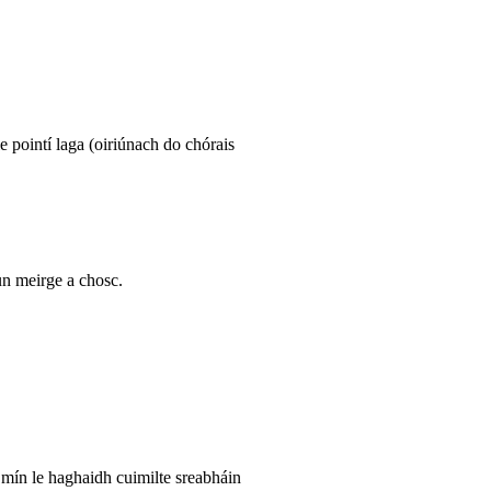
pointí laga (oiriúnach do chórais
n meirge a chosc.
 mín le haghaidh cuimilte sreabháin