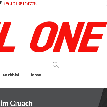
pp
+8619138164778
Seirbhísí
Lionsa
aim Cruach