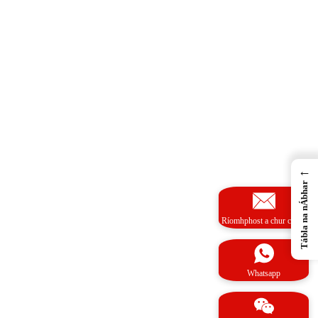
←
Tábla na nÁbhar
Ríomhphost a chur chuig
Whatsapp