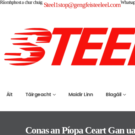
Ríomhphost a chur chuig
Whatsa
Steel1stop@gengfeisteeleel.com
Áit
Táirgeacht
Maidir Linn
Blagáil
Conas an Píopa Ceart Gan u