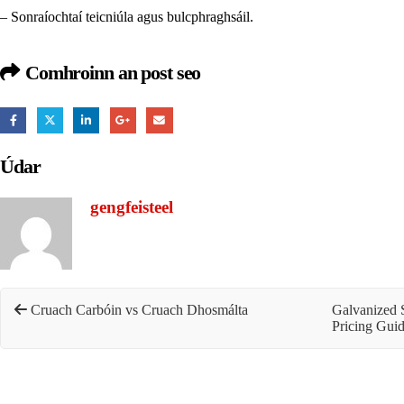
– Sonraíochtaí teicniúla agus bulcphraghsáil.
Comhroinn an post seo
Údar
gengfeisteel
Cruach Carbóin vs Cruach Dhosmálta
Galvanized S
Pricing Gui