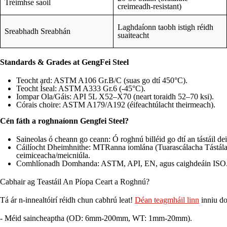
Tréimhse saoil
creimeadh-resistant)
Laghdaíonn taobh istigh réidh
Sreabhadh Sreabhán
suaiteacht
Standards & Grades at GengFei Steel
Teocht ard: ASTM A106 Gr.B/C (suas go dtí 450°C).
Teocht Íseal: ASTM A333 Gr.6 (-45°C).
Iompar Ola/Gáis: API 5L X52–X70 (neart toraidh 52–70 ksi).
Córais choire: ASTM A179/A192 (éifeachtúlacht theirmeach).
Cén fáth a roghnaíonn Gengfei Steel?
Saineolas ó cheann go ceann: Ó roghnú billéid go dtí an tástáil dei
Cáilíocht Dheimhnithe: MTRanna iomlána (Tuarascálacha Tástála 
ceimiceacha/meicniúla.
Comhlíonadh Domhanda: ASTM, API, EN, agus caighdeáin ISO
Cabhair ag Teastáil An Píopa Ceart a Roghnú?
Tá ár n-innealtóirí réidh chun cabhrú leat!
Déan teagmháil linn
inniu do
- Méid saincheaptha (OD: 6mm-200mm, WT: 1mm-20mm).