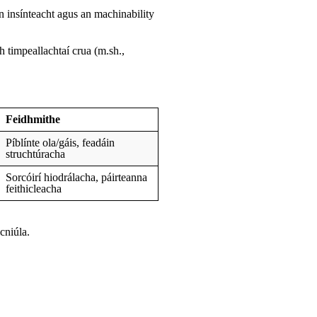
an insínteacht agus an machinability
 timpeallachtaí crua (m.sh.,
Feidhmithe
Píblínte ola/gáis, feadáin
struchtúracha
Sorcóirí hiodrálacha, páirteanna
feithicleacha
cniúla.