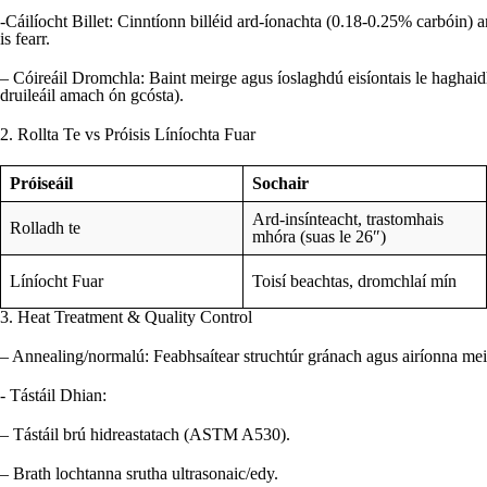
-Cáilíocht Billet: Cinntíonn billéid ard-íonachta (0.18-0.25% carbóin) 
is fearr.
– Cóireáil Dromchla: Baint meirge agus íoslaghdú eisíontais le haghaidh
druileáil amach ón gcósta).
2. Rollta Te vs Próisis Líníochta Fuar
Próiseáil
Sochair
Ard-insínteacht, trastomhais
Rolladh te
mhóra (suas le 26″)
Líníocht Fuar
Toisí beachtas, dromchlaí mín
3. Heat Treatment & Quality Control
– Annealing/normalú: Feabhsaítear struchtúr gránach agus airíonna mei
- Tástáil Dhian:
– Tástáil brú hidreastatach (ASTM A530).
– Brath lochtanna srutha ultrasonaic/edy.