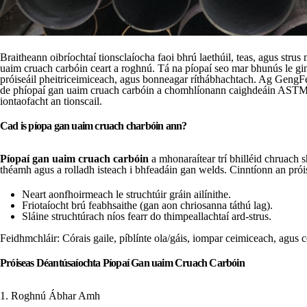
Braitheann oibríochtaí tionsclaíocha faoi bhrú laethúil, teas, agus strus
uaim cruach carbóin ceart a roghnú. Tá na píopaí seo mar bhunús le gi
próiseáil pheitriceimiceach, agus bonneagar ríthábhachtach. Ag GengFe
de phíopaí gan uaim cruach carbóin a chomhlíonann caighdeáin ASTM
iontaofacht an tionscail.
Cad is píopa gan uaim cruach charbóin ann?
Píopaí gan uaim cruach carbóin
a mhonaraítear trí bhilléid chruach 
théamh agus a rolladh isteach i bhfeadáin gan welds. Cinntíonn an prói
Neart aonfhoirmeach le struchtúir gráin ailínithe.
Friotaíocht brú feabhsaithe (gan aon chriosanna táthú lag).
Sláine struchtúrach níos fearr do thimpeallachtaí ard-strus.
Feidhmchláir: Córais gaile, píblínte ola/gáis, iompar ceimiceach, agus
Próiseas Déantúsaíochta Píopaí Gan uaim Cruach Carbóin
1. Roghnú Ábhar Amh