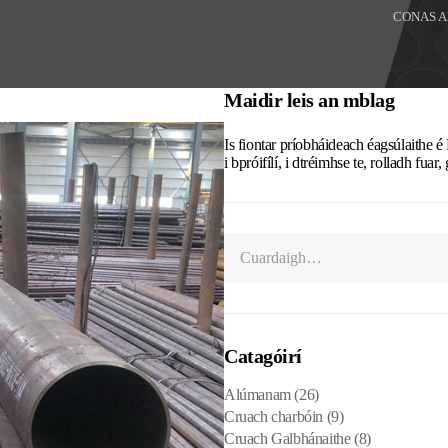
CONAS A
Maidir leis an mblag
Is fiontar príobháideach éagsúlaithe 
i bpróifílí, i dtréimhse te, rolladh fuar
Catagóirí
Alúmanam
(26)
Cruach charbóin
(9)
Cruach Galbhánaithe
(8)