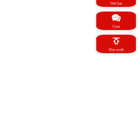
WeChat
Ceist
Den scoth