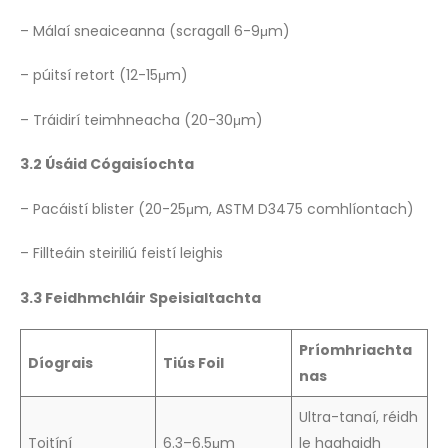
– Málaí sneaiceanna (scragall 6-9μm)
– púitsí retort (12-15μm)
– Tráidirí teimhneacha (20-30μm)
3.2 Úsáid Cógaisíochta
– Pacáistí blister (20-25μm, ASTM D3475 comhlíontach)
– Fillteáin steiriliú feistí leighis
3.3 Feidhmchláir Speisialtachta
Príomhriachta
Díograis
Tiús Foil
nas
Ultra-tanaí, réidh
Toitíní
6.3–6.5μm
le haghaidh