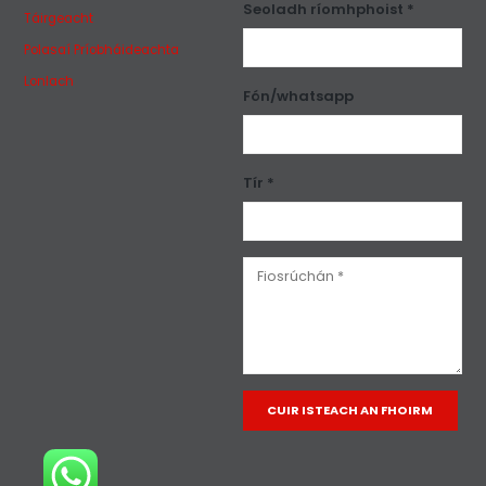
Seoladh ríomhphoist *
Táirgeacht
Polasaí Príobháideachta
Lonlach
Fón/whatsapp
Tír *
Alternative: