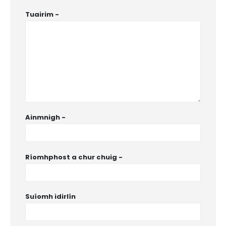
Tuairim
-
Ainmnigh
-
Ríomhphost a chur chuig
-
Suíomh idirlín