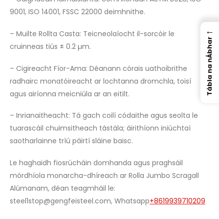
9001, ISO 14001, FSSC 22000 deimhnithe.
←
– Muilte Rollta Casta: Teicneolaíocht il-sorcóir le
Tábla na nÁbhar
cruinneas tiús ± 0.2 µm.
– Cigireacht Fíor-Ama: Déanann córais uathoibrithe
radhairc monatóireacht ar lochtanna dromchla, toisí
agus airíonna meicniúla ar an eitilt.
– Inrianaitheacht: Tá gach coilí códaithe agus seolta le
tuarascáil chuimsitheach tástála; áirithíonn iniúchtaí
saotharlainne tríú páirtí sláine baisc.
Le haghaidh fiosrúcháin domhanda agus praghsáil
mórdhíola monarcha-dhíreach ar Rolla Jumbo Scragall
Alúmanam, déan teagmháil le:
steel1stop@gengfeisteel.com
, Whatsapp
+8619939710209