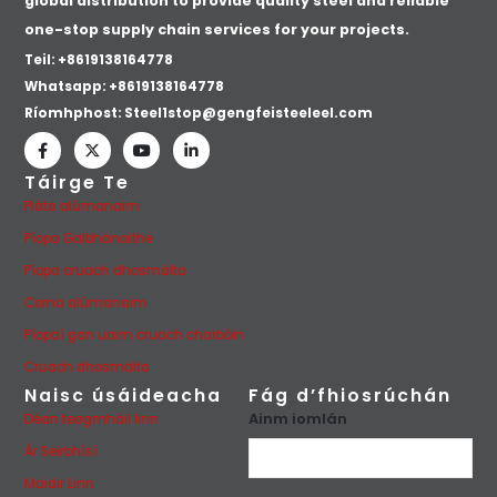
global distribution to provide quality steel and reliable
one-stop supply chain services for your projects.
Teil: +8619138164778
Whatsapp:
+8619138164778
Ríomhphost:
Steel1stop@gengfeisteeleel.com
Táirge Te
Pláta alúmanaim
Píopa Galbhánaithe
Píopa cruach dhosmálta
Corna alúmanaim
Píopaí gan uaim cruach charbóin
Cruach dhosmálta
Naisc úsáideacha
Fág d’fhiosrúchán
Ainm iomlán
Déan teagmháil linn
Ár Seirbhísí
Maidir Linn