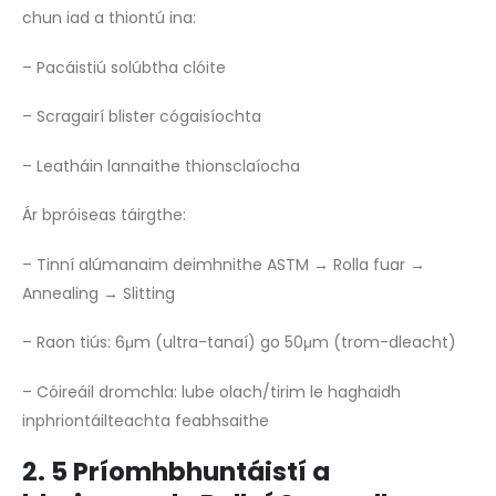
chun iad a thiontú ina:
– Pacáistiú solúbtha clóite
– Scragairí blister cógaisíochta
– Leatháin lannaithe thionsclaíocha
Ár bpróiseas táirgthe:
– Tinní alúmanaim deimhnithe ASTM → Rolla fuar →
Annealing → Slitting
– Raon tiús: 6μm (ultra-tanaí) go 50μm (trom-dleacht)
– Cóireáil dromchla: lube olach/tirim le haghaidh
inphriontáilteachta feabhsaithe
2. 5 Príomhbhuntáistí a