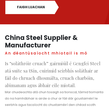
FAIGH LUACHAN
China Steel Supplier &
Manufacturer
An déantúsaíocht mhiotail is mó
Is “soláthróir cruach” gairmiúil é Gengfei Steel
atá suite sa tSín, cuirimid seirbhís soláthair ar
fáil do chruach dhosmálta, cruach charbóin,
alúmanam agus ábhair eile miotail.
Mar chuideachta atá chun tosaigh sa tionscal, táimid tiomanta
do na hamhábhair is airde a chur ar fáil dár gcustaiméirí le
seirbhís agus tacaíocht do chustaiméirí den chéad scoth.