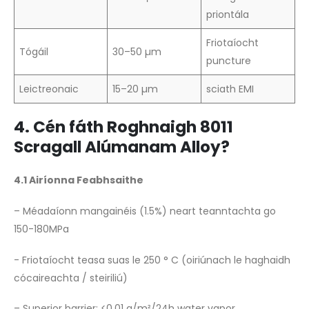
priontála
Friotaíocht
Tógáil
30–50 µm
puncture
Leictreonaic
15–20 µm
sciath EMI
4. Cén fáth Roghnaigh 8011
Scragall Alúmanam Alloy?
4.1 Airíonna Feabhsaithe
– Méadaíonn mangainéis (1.5%) neart teanntachta go
150-180MPa
- Friotaíocht teasa suas le 250 ° C (oiriúnach le haghaidh
cócaireachta / steiriliú)
– Superior barrier: <0.01 g/m²/24h water vapor