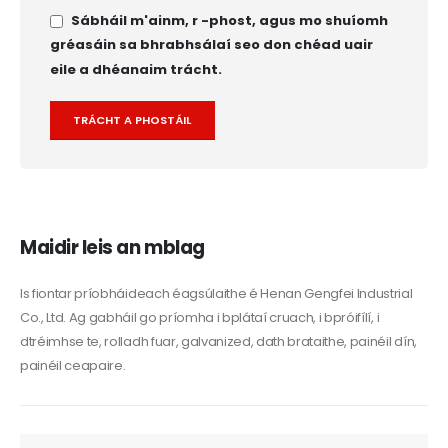
Sábháil m'ainm, r -phost, agus mo shuíomh
gréasáin sa bhrabhsálaí seo don chéad uair
eile a dhéanaim trácht.
Alternative:
Maidir leis an mblag
Is fiontar príobháideach éagsúlaithe é Henan Gengfei Industrial
Co., Ltd. Ag gabháil go príomha i bplátaí cruach, i bpróifílí, i
dtréimhse te, rolladh fuar, galvanized, dath brataithe, painéil dín,
painéil ceapaire.