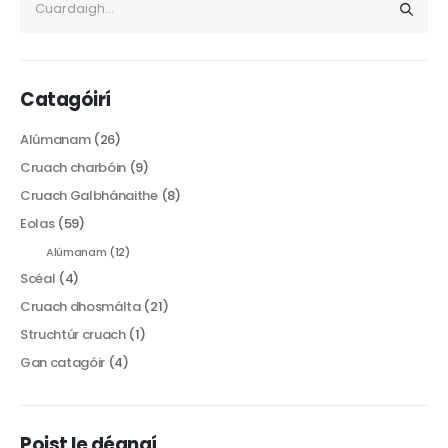
Catagóirí
Alúmanam
(26)
Cruach charbóin
(9)
Cruach Galbhánaithe
(8)
Eolas
(59)
Alúmanam
(12)
Scéal
(4)
Cruach dhosmálta
(21)
Struchtúr cruach
(1)
Gan catagóir
(4)
Poist le déanaí