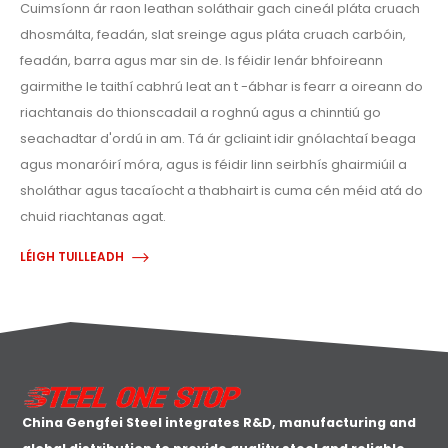
Cuimsíonn ár raon leathan soláthair gach cineál pláta cruach
dhosmálta, feadán, slat sreinge agus pláta cruach carbóin,
feadán, barra agus mar sin de. Is féidir lenár bhfoireann
gairmithe le taithí cabhrú leat an t -ábhar is fearr a oireann do
riachtanais do thionscadail a roghnú agus a chinntiú go
seachadtar d'ordú in am. Tá ár gcliaint idir gnólachtaí beaga
agus monaróirí móra, agus is féidir linn seirbhís ghairmiúil a
sholáthar agus tacaíocht a thabhairt is cuma cén méid atá do
chuid riachtanas agat.
LÉIGH TUILLEADH
China Gengfei Steel integrates R&D, manufacturing and