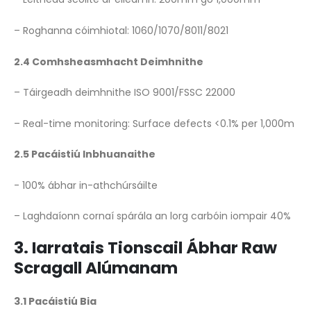
– Roghanna cóimhiotal: 1060/1070/8011/8021
2.4 Comhsheasmhacht Deimhnithe
– Táirgeadh deimhnithe ISO 9001/FSSC 22000
– Real-time monitoring: Surface defects <0.1% per 1,000m
2.5 Pacáistiú Inbhuanaithe
- 100% ábhar in-athchúrsáilte
– Laghdaíonn cornaí spárála an lorg carbóin iompair 40%
3. Iarratais Tionscail Ábhar Raw
Scragall Alúmanam
3.1 Pacáistiú Bia