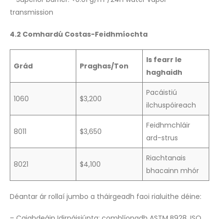
transmission
4.2 Comhardú Costas-Feidhmíochta
Is fearr le
Grád
Praghas/Ton
haghaidh
Pacáistiú
1060
$3,200
ilchuspóireach
Feidhmchláir
8011
$3,650
ard-strus
Riachtanais
8021
$4,100
bhacainn mhór
Déantar ár rollaí jumbo a tháirgeadh faoi rialuithe déine:
– Caighdeáin Idirnáisiúnta: comhlíonadh ASTM B928, ISO