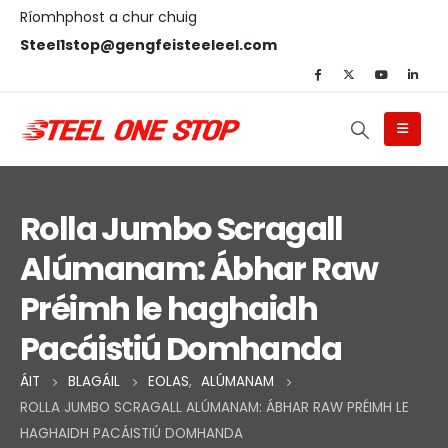
Ríomhphost a chur chuig
Steel1stop@gengfeisteeleel.com
Rolla Jumbo Scragall
Alúmanam: Ábhar Raw
Préimh le haghaidh
Pacáistiú Domhanda
ÁIT
BLAGÁIL
EOLAS
,
ALÚMANAM
ROLLA JUMBO SCRAGALL ALÚMANAM: ÁBHAR RAW PRÉIMH LE
HAGHAIDH PACÁISTIÚ DOMHANDA