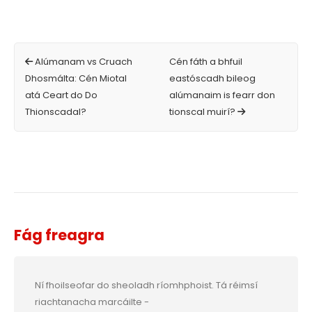
Alúmanam vs Cruach
Cén fáth a bhfuil
Dhosmálta: Cén Miotal
eastóscadh bileog
atá Ceart do Do
alúmanaim is fearr don
Thionscadal?
tionscal muirí?
Fág freagra
Ní fhoilseofar do sheoladh ríomhphoist.
Tá réimsí
riachtanacha marcáilte
-