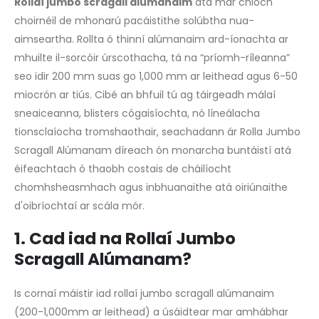
Rollaí jumbo scragall alúmanaim
atá mar chloch
choirnéil de mhonarú pacáistithe solúbtha nua-
aimseartha. Rollta ó thinní alúmanaim ard-íonachta ar
mhuilte il-sorcóir úrscothacha, tá na “príomh-ríleanna”
seo idir 200 mm suas go 1,000 mm ar leithead agus 6-50
miocrón ar tiús. Cibé an bhfuil tú ag táirgeadh málaí
sneaiceanna, blisters cógaisíochta, nó líneálacha
tionsclaíocha tromshaothair, seachadann ár Rolla Jumbo
Scragall Alúmanam díreach ón monarcha buntáistí atá
éifeachtach ó thaobh costais de cháilíocht
chomhsheasmhach agus inbhuanaithe atá oiriúnaithe
d'oibríochtaí ar scála mór.
1. Cad iad na Rollaí Jumbo
Scragall Alúmanam?
Is cornaí máistir iad rollaí jumbo scragall alúmanaim
(200-1,000mm ar leithead) a úsáidtear mar amhábhar