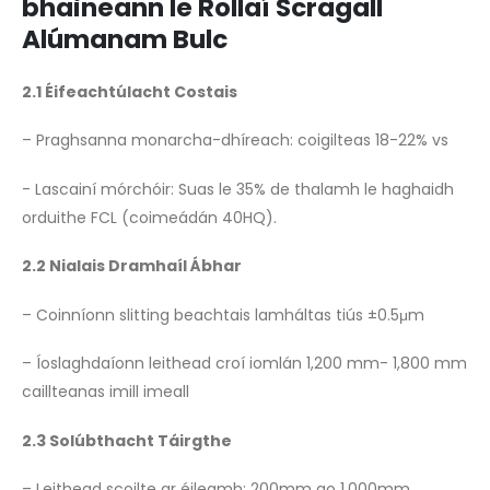
bhaineann le Rollaí Scragall
Alúmanam Bulc
2.1 Éifeachtúlacht Costais
– Praghsanna monarcha-dhíreach: coigilteas 18-22% vs
- Lascainí mórchóir: Suas le 35% de thalamh le haghaidh
orduithe FCL (coimeádán 40HQ).
2.2 Nialais Dramhaíl Ábhar
– Coinníonn slitting beachtais lamháltas tiús ±0.5μm
– Íoslaghdaíonn leithead croí iomlán 1,200 mm- 1,800 mm
caillteanas imill imeall
2.3 Solúbthacht Táirgthe
– Leithead scoilte ar éileamh: 200mm go 1,000mm