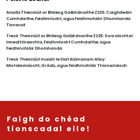
Anailís Theicniúil ar Bhileog Galbhánaithe Z225: Caighdeáin
Cumhdaithe, Feidhmíocht, agus Feidhmchláir Dhomhanda
Tionscail
Treoir Theicniúil ar Bhileog Galbhánaithe Z225: Sonraíochtaí
Innealtóireachta, Feidhmíocht Cumhdaithe, agus
Feidhmchláir Dhomhanda
Treoir Theicniúil maidir le Slat Alúmanam Alloy:
Miotaleolaíocht, Grádú, agus Feidhmchláir Thionsclaíoch
Faigh do chéad
tionscadal eile!